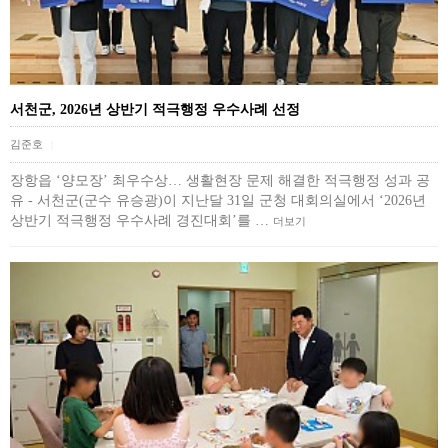
서천군, 2026년 상반기 적극행정 우수사례 선정
김준호
|
장항읍 ‘양모장’ 최우수상… 생활현장 문제 해결한 적극행정 성과 공
유 - 서천군(군수 유승광)이 지난달 31일 군청 대회의실에서 ‘2026년
상반기 적극행정 우수사례 경진대회’를 …
더보기