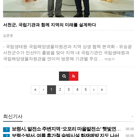
서천군, 국립기관과 함께 지역의 미래를 설계하다
김준호
|
- 국립생태원·국립해양생물자원관과 지역 상생 협력 본격화 - 유승광
서천군수가 민선9기 출범을 맞아 지역 내 국립기관인 국립생태원과
국립해양생물자원관을 연이어 방문해 기관별 주요 …
더보기
1
2
3
4
5
최신기사
+
보령시, 발전소 주변지역 ‘오포리 마을발전소’ 햇빛연금 시범모델 선보인다!
08.06
1
보령소방서, 여름 휴가철 숙박시설 화재예방 지도 나서
08.06
2