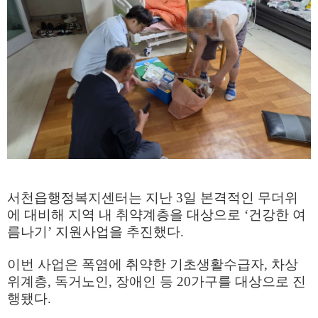
서천읍행정복지센터는 지난
3
일 본격적인 무더위
에 대비해 지역 내 취약계층을 대상으로
‘
건강한 여
름나기
’
지원사업을 추진했다
.
이번 사업은 폭염에 취약한 기초생활수급자
,
차상
위계층
,
독거노인
,
장애인 등
20
가구를 대상으로 진
행됐다
.