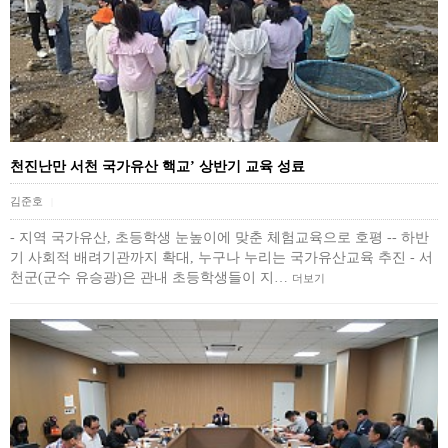
천진난만 서천 국가유산 핵교’ 상반기 교육 성료
김준호
|
- 지역 국가유산, 초등학생 눈높이에 맞춘 체험교육으로 호평 -- 하반
기 사회적 배려기관까지 확대, 누구나 누리는 국가유산교육 추진 - 서
천군(군수 유승광)은 관내 초등학생들이 지…
더보기