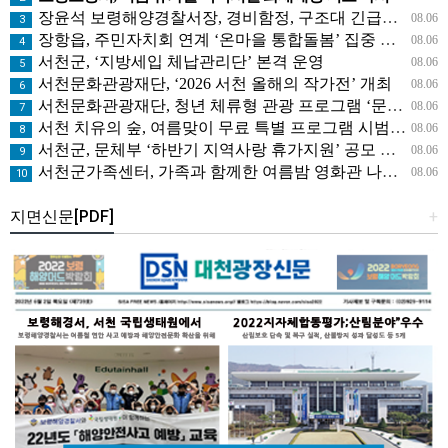
장윤석 보령해양경찰서장, 경비함정, 구조대 긴급대응태세 지휘관 현장점검
08.06
3
장항읍, 주민자치회 연계 ‘온마을 통합돌봄’ 집중 홍보
08.06
4
서천군, ‘지방세입 체납관리단’ 본격 운영
08.06
5
서천문화관광재단, ‘2026 서천 올해의 작가전’ 개최
08.06
6
서천문화관광재단, 청년 체류형 관광 프로그램 ‘문득, 서천’ 운영
08.06
7
서천 치유의 숲, 여름맞이 무료 특별 프로그램 시범 운영
08.06
8
서천군, 문체부 ‘하반기 지역사랑 휴가지원’ 공모 선정
08.06
9
서천군가족센터, 가족과 함께한 여름밤 영화관 나들이
08.06
10
지면신문[PDF]
+