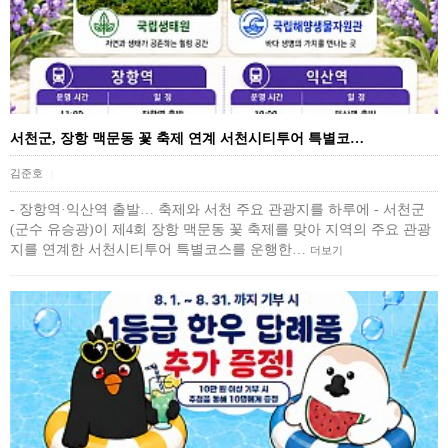
서천군, 장항 맥문동 꽃 축제 연계 서천시티투어 특별코…
김준호
|
- 장항역·익산역 출발… 축제와 서천 주요 관광지를 하루에 - 서천군
(군수 유승광)이 제4회 장항 맥문동 꽃 축제를 맞아 지역의 주요 관광
지를 연계한 서천시티투어 특별코스를 운행한…
더보기