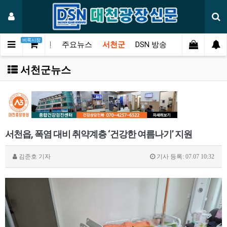
벼룩시장
메인
주요뉴스
서천군
DSN 방송
오피니언
연
서천군뉴스
서천읍, 폭염 대비 취약계층 ‘건강한 여름나기’ 지원
김준호
기자
기사 등록: 07.07 10:32