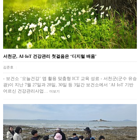
서천군, AI·IoT 건강관리 첫걸음은 ‘디지털 배움’
김준호
|
- 보건소 ‘오늘건강’ 앱 활용 맞춤형 ICT 교육 성료 - 서천군(군수 유승
광)이 지난 7월 27일과 28일, 30일 등 3일간 보건소에서 ‘AI·IoT 기반
어르신 건강관리사업…
더보기