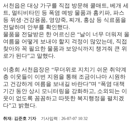
서천읍은 대상 가구를 직접 방문해 쿨매트
,
베개 세
트
,
멀티비타민 등 폭염 예방 물품과 홈키파
,
파스
등 위생
·
건강용품
,
영양죽
,
찌개
,
홍삼 등 식료품을
전달하며 안부를 확인했다
.
물품을 전달받은 한 어르신은
“
날이 너무 더워져 올
여름을 어떻게 보내야 할지 걱정이 많았는데
,
직접
찾아와 꼭 필요한 물품과 보양식까지 챙겨줘 큰 위
로가 된다
”
고 말했다
.
이충희 서천읍장은
“
무더위로 지치기 쉬운 취약계
층 이웃들이 이번 지원을 통해 조금이나마 시원하
고 건강하게 여름을 보내길 바란다
”
며
“
폭염 대책
기간 동안 상시 모니터링을 강화하고
,
소외되는 이
웃이 없도록 꼼꼼하고 따뜻한 복지행정을 펼치겠
다
”
고 밝혔다
.
취재: 김준호 기자
기사입력 : 26-07-07 10:32