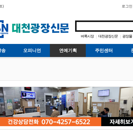
토)
로그인
벼룩시장
대천광장신문
광장몰
|
|
방송
오피니언
연예기획
주민센터