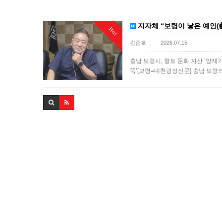
지자체 “보령이 낳은 예인(藝
Hot
김준호
2026.07.15
|
충남 보령시, 향토 문화 자산 ‘양재
뚝’[보령=대천광장신문] 충남 보령