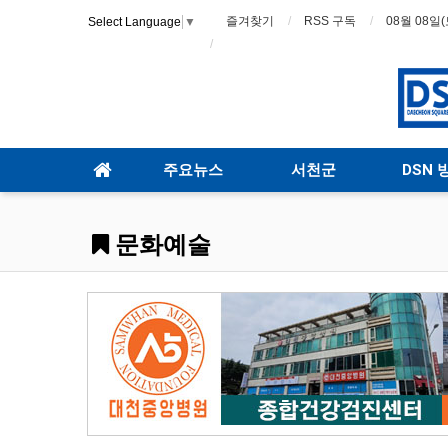
즐겨찾기
RSS 구독
08월 08일(
Select Language
▼
주요뉴스
서천군
DSN 
문화예술