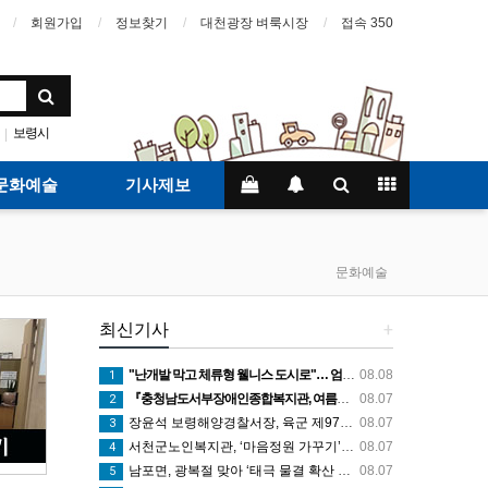
회원가입
정보찾기
대천광장 벼룩시장
접속 350
보령시
|
문화예술
기사제보
문화예술
최신기사
+
"난개발 막고 체류형 웰니스 도시로"… 엄승용 보령시장, 청라면 찾아 첫 '주민 대화'
08.08
1
『충청남도서부장애인종합복지관, 여름계절학교 '신나는 여름탐험대' 성료』
08.07
2
장윤석 보령해양경찰서장, 육군 제97보병여단-7해안감시대대 방문… 밀입국 차단 공조 강화
08.07
3
서천군노인복지관, ‘마음정원 가꾸기’ 프로그램 큰 호응
08.07
4
남포면, 광복절 맞아 ‘태극 물결 확산 캠페인’ 추진
08.07
5