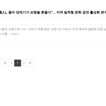
人), 품바 양재기가 보령을 흔들다”... 지역 밀착형 문화 공연 활성화 본
기 품바’ 브랜드화 나서...서민의 애환 담은 신명나는 마당극, 지역 축제와 결합해 관광 
의 아름…
더보기
1