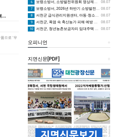
보령소방서, 소방발전위원회 영상제작용 카메라 기탁으로 영상 홍보 역량 강화
08.07
6
보령소방서, 2026년 하반기 소방발전위원회 정기회의 개최
08.07
7
서천군 급식관리지원센터, 아동·청소년 ‘튼튼 건강 교실’ 운영
08.07
격…
8
서천군, 폭염 속 축산농가 피해 예방 총력
08.07
9
서천군, 청년농촌보금자리 임대주택 4세대 입주자 모집
08.07
10
상품으로 ‘우
오피니언
+
지면신문[PDF]
+