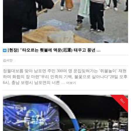
​[현장] "타오르는 횃불에 액운(厄運) 태우고 풍년 …
김서안
|
​정월대보름 맞아 남포면 주민 300여 명 운집잊혀가는 '쥐불놀이' 재현
하며 화합의 장 마련"우리 민족의 기백, 불꽃으로 살아나다"​28일 오후
6시, 충남 보령시 남포면의 너른 …
더보기
Hot