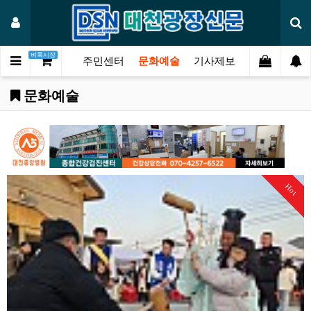
벼룩시장
니언
연예기획
주민센터
문화예술
기사제보
문화예술
Hot