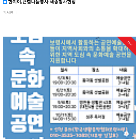
한지이,큰힘나눔봉사 세종행사현장
김서안
|
.
Hot