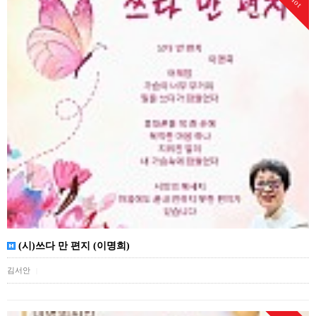
Hot
(시)쓰다 만 편지 (이명희)
김서안
|