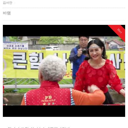
김서안
|
바램
Hot