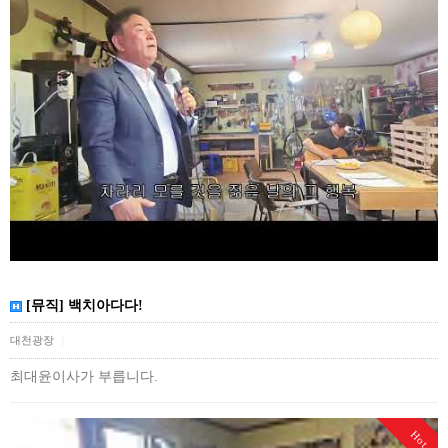
[뮤직] 백치아다다!
대천광장
|
최대윤이사가 부릅니다.
Hot