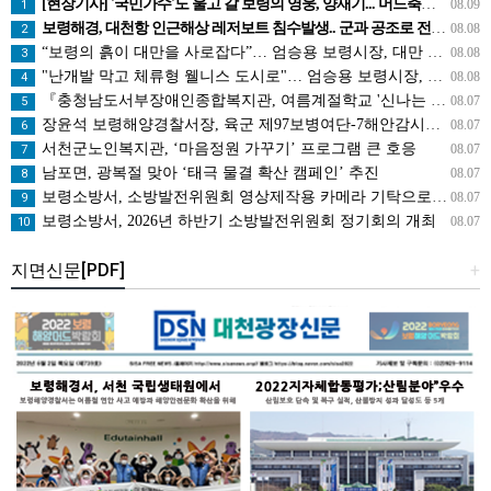
[현장기사] '국민가수'도 울고 갈 보령의 영웅, 양재기... 머드축제 피날레 '전국구 스타' 등극
08.09
1
보령해경, 대천항 인근해상 레저보트 침수발생.. 군과 공조로 전원구조
08.08
2
“보령의 흙이 대만을 사로잡다”… 엄승용 보령시장, 대만 톱 유튜버들과 머드 외교
08.08
3
"난개발 막고 체류형 웰니스 도시로"… 엄승용 보령시장, 청라면 찾아 첫 '주민 대화'
08.08
4
『충청남도서부장애인종합복지관, 여름계절학교 '신나는 여름탐험대' 성료』
08.07
5
장윤석 보령해양경찰서장, 육군 제97보병여단-7해안감시대대 방문… 밀입국 차단 공조 강화
08.07
6
서천군노인복지관, ‘마음정원 가꾸기’ 프로그램 큰 호응
08.07
7
남포면, 광복절 맞아 ‘태극 물결 확산 캠페인’ 추진
08.07
8
보령소방서, 소방발전위원회 영상제작용 카메라 기탁으로 영상 홍보 역량 강화
08.07
9
보령소방서, 2026년 하반기 소방발전위원회 정기회의 개최
08.07
10
지면신문[PDF]
+