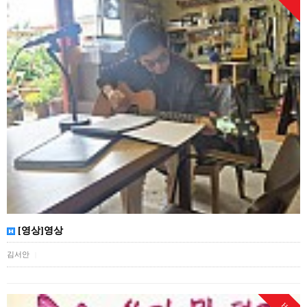
[영상]영상
김서안
|