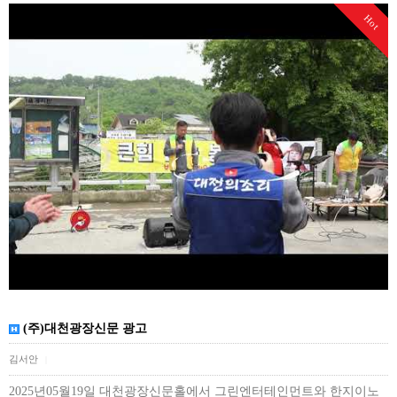
Hot
(주)대천광장신문 광고
김서안
|
2025년05월19일 대천광장신문홀에서 그린엔터테인먼트와 한지이노