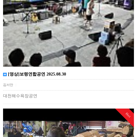
[영상]보령연합공연 2025.08.30
김서안
|
대천해수욕장공연
Hot