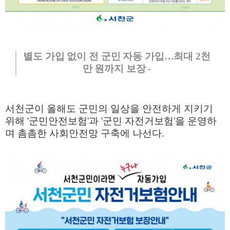
별도 가입 없이 전 군민 자동 가입
…
최대
2
천
만 원까지 보장
-
서천군이 올해도 군민의 일상을 안전하게 지키기
위해
'
군민안전보험
'
과
'
군민 자전거보험
'
을 운영하
며 촘촘한 사회안전망 구축에 나선다
.