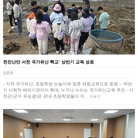
천진난만 서천 국가유산 핵교’ 상반기 교육 성료
김준호
|
- 지역 국가유산, 초등학생 눈높이에 맞춘 체험교육으로 호평 -- 하반
기 사회적 배려기관까지 확대, 누구나 누리는 국가유산교육 추진 - 서
천군(군수 유승광)은 관내 초등학생들이 지…
더보기