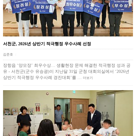
서천군, 2026년 상반기 적극행정 우수사례 선정
김준호
|
장항읍 ‘양모장’ 최우수상… 생활현장 문제 해결한 적극행정 성과 공
유 - 서천군(군수 유승광)이 지난달 31일 군청 대회의실에서 ‘2026년
상반기 적극행정 우수사례 경진대회’를 …
더보기