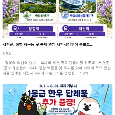
서천군, 장항 맥문동 꽃 축제 연계 서천시티투어 특별코…
김준호
|
- 장항역·익산역 출발… 축제와 서천 주요 관광지를 하루에 - 서천군
(군수 유승광)이 제4회 장항 맥문동 꽃 축제를 맞아 지역의 주요 관광
지를 연계한 서천시티투어 특별코스를 운행한…
더보기