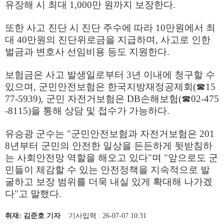
유장해 시 최대
1,000
만 원까지 보장한다
.
또한 사고 진단 시 진단 주수에 따라
10
만원에서 최
대
40
만원의 진단위로금을 지급하며
,
사고로 인한
벌금과 변호사 선임비용 등도 지원한다
.
보험금은 사고 발생일로부터
3
년 이내에 청구할 수
있으며
,
군민안전보험은 한국지방재정공제회
(
☎
15
77-5939),
군민 자전거보험은
DB
손해보험
(
☎
02-475
-8115)
을 통해 상담 및 접수가 가능하다
.
유승광 군수는
"
군민안전보험과 자전거보험은
201
8
년부터 군민의 안전한 일상을 든든하게 뒷받침하
는 사회안전망 역할을 해오고 있다
"
며
"
앞으로도 군
민들이 체감할 수 있는 안전정책을 지속적으로 발
굴하고 보장 범위를 더욱 내실 있게 확대해 나가겠
다
"
고 말했다
.
취재: 김준호 기자
기사입력 : 26-07-07 10:31