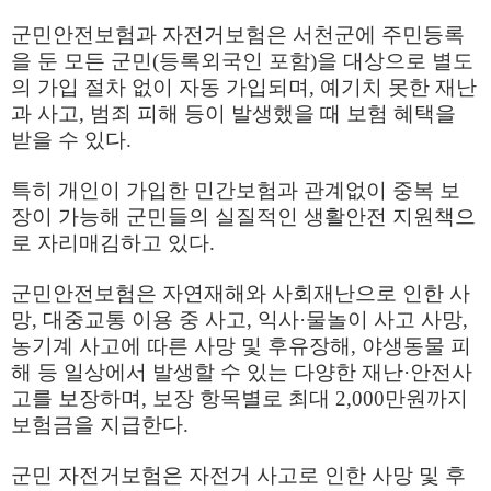
군민안전보험과 자전거보험은 서천군에 주민등록
을 둔 모든 군민
(
등록외국인 포함
)
을 대상으로 별도
의 가입 절차 없이 자동 가입되며
,
예기치 못한 재난
과 사고
,
범죄 피해 등이 발생했을 때 보험 혜택을
받을 수 있다
.
특히 개인이 가입한 민간보험과 관계없이 중복 보
장이 가능해 군민들의 실질적인 생활안전 지원책으
로 자리매김하고 있다
.
군민안전보험은 자연재해와 사회재난으로 인한 사
망
,
대중교통 이용 중 사고
,
익사
·
물놀이 사고 사망
,
농기계 사고에 따른 사망 및 후유장해
,
야생동물 피
해 등 일상에서 발생할 수 있는 다양한 재난
·
안전사
고를 보장하며
,
보장 항목별로 최대
2,000
만원까지
보험금을 지급한다
.
군민 자전거보험은 자전거 사고로 인한 사망 및 후