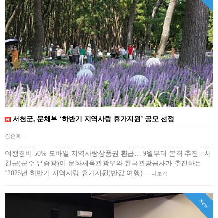
서천군, 문체부 ‘하반기 지역사랑 휴가지원’ 공모 선정
김준호
|
여행경비 50% 모바일 지역사랑상품권 환급… 9월부터 본격 추진 - 서
천군(군수 유승광)이 문화체육관광부와 한국관광공사가 추진하는
‘2026년 하반기 지역사랑 휴가지원(반값 여행)…
더보기
New