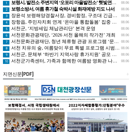
보령시, 발전소 주변지역 ‘오포리 마을발전소’ 햇빛연금 시범모델 선보인다!
08.06
1
보령소방서, 여름 휴가철 숙박시설 화재예방 지도 나서
08.06
2
장윤석 보령해양경찰서장, 경비함정, 구조대 긴급대응태세 지휘관 현장점검
08.06
3
장항읍, 주민자치회 연계 ‘온마을 통합돌봄’ 집중 홍보
08.06
4
서천군, ‘지방세입 체납관리단’ 본격 운영
08.06
5
서천문화관광재단, ‘2026 서천 올해의 작가전’ 개최
08.06
6
서천문화관광재단, 청년 체류형 관광 프로그램 ‘문득, 서천’ 운영
08.06
7
서천 치유의 숲, 여름맞이 무료 특별 프로그램 시범 운영
08.06
8
서천군, 문체부 ‘하반기 지역사랑 휴가지원’ 공모 선정
08.06
9
서천군가족센터, 가족과 함께한 여름밤 영화관 나들이
08.06
10
지면신문[PDF]
+