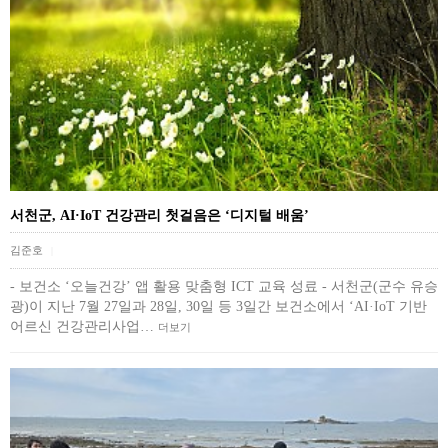
서천군, AI·IoT 건강관리 첫걸음은 ‘디지털 배움’
김준호
|
- 보건소 ‘오늘건강’ 앱 활용 맞춤형 ICT 교육 성료 - 서천군(군수 유승
광)이 지난 7월 27일과 28일, 30일 등 3일간 보건소에서 ‘AI·IoT 기반
어르신 건강관리사업…
더보기