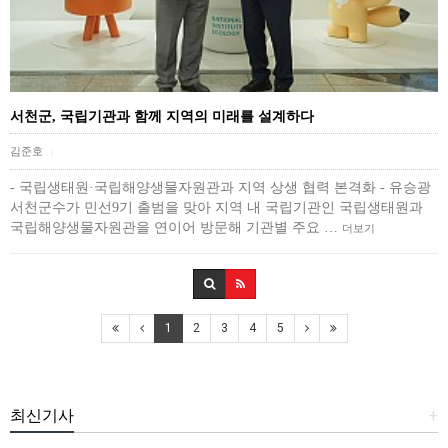
서천군, 국립기관과 함께 지역의 미래를 설계하다
김준호
|
- 국립생태원·국립해양생물자원관과 지역 상생 협력 본격화 - 유승광
서천군수가 민선9기 출범을 맞아 지역 내 국립기관인 국립생태원과
국립해양생물자원관을 연이어 방문해 기관별 주요 …
더보기
1
2
3
4
5
최신기사
+