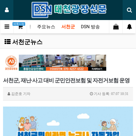
벼룩시장
메인
주요뉴스
서천군
DSN 방송
오피니언
연
서천군뉴스
서천군, 재난·사고 대비 군민안전보험 및 자전거보험 운영
김준호
기자
기사 등록: 07.07 10:31