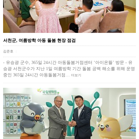
서천군, 여름방학 아동 돌봄 현장 점검
김준호
|
- 유승광 군수, 365일 24시간 아동돌봄거점센터 ‘아이온뜰’ 방문 - 유
승광 서천군수가 지난 1일 여름방학 기간 돌봄 공백 해소를 위해 운영
중인 365일 24시간 아동돌봄거점…
더보기