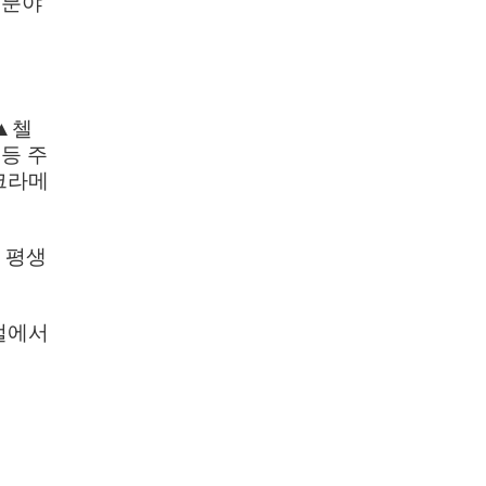
 분야
▲
첼
등 주
크라메
 평생
털에서