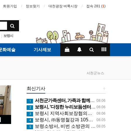
회원가입
정보찾기
대천광장 벼룩시장
접속 281 (
1
)
보령시
|
문화예술
기사제보
서천군뉴스
최신기사
+
서천군가족센터, 가족과 함께한 여름밤 영화관 나들이
08.06
1
보령시, ‘다정한 누리보듬센터’ 4층 자율학습실 8월 5일 개관
08.06
2
보령시 지역사회보장협의체, 지역복지 이끌 새 리더십 출범
08.06
3
보령시, ㈜동명철강과 105억 원 규모 투자협약 체결... ‘웅천산단’ 기업유치 결실
08.05
4
보령소방서, 비번 소방관의 신속한 대처로 화재 현장 인명구조
08.05
5