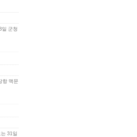
3일 군청
장항 맥문
오는 31일