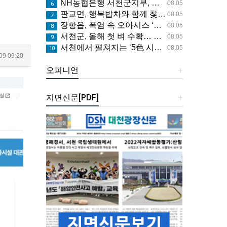
NH농협은행 서천군지부, 서천사랑장학회에 장학금 1천만 원 기탁
08.05
6
판교면, 행복밥차와 함께 찾아가는 의료·요양 통합돌봄 상담 추진
08.05
7
장항읍, 폭염 속 오아시스 ‘장항샘물’ 운영
08.05
8
서천군, 올해 첫 벼 수확… 초조생종 ‘빠르미2’
08.05
9
서천에서 펼쳐지는 ‘5色 시간여행’… 국가유산, 일상의 문화가 되다
08.05
10
9 09:20
오피니언
+
지면신문[PDF]
+