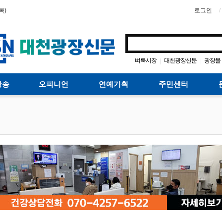
목)
로그인
벼룩시장
대천광장신문
광장몰
|
|
방송
오피니언
연예기획
주민센터