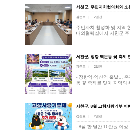
서천군, 주민자치협의회와 소
김준호
2일전
|
주민자치 활성화 및 지역 현
대외협력실에서 서천군 주
서천군, 장항 맥문동 꽃 축제
김준호
2일전
|
- 장항역·익산역 출발… 축
동 꽃 축제를 맞아 지역
서천군, 8월 고향사랑기부 이
김준호
2일전
|
- 8월 한 달간 10만원 이