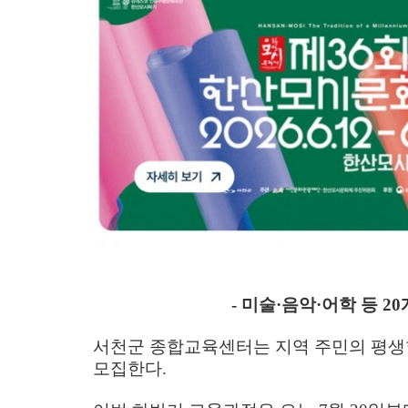
-
미술
·
음악
·
어학 등
20
서천군 종합교육센터는 지역 주민의 평생
모집한다
.