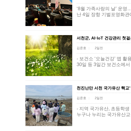
‘8월 가족사랑의 날’ 운영
난 4일 장항 기벌포영화관
서천군, AI·IoT 건강관리 첫
김준호
2일전
|
- 보건소 ‘오늘건강’ 앱 활용
30일 등 3일간 보건소에서
천진난만 서천 국가유산 핵교’
김준호
2일전
|
- 지역 국가유산, 초등학생
누구나 누리는 국가유산교육