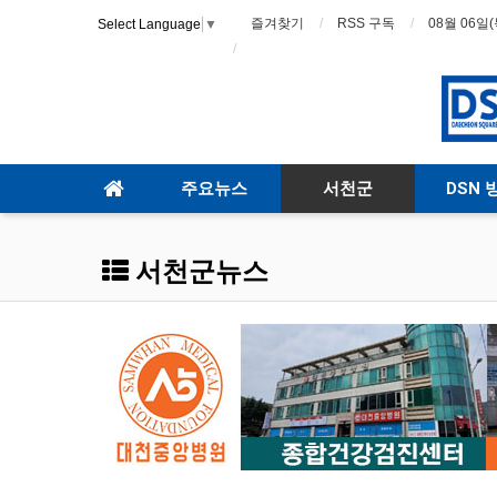
즐겨찾기
RSS 구독
08월 06일(
Select Language
▼
주요뉴스
서천군
DSN 
서천군뉴스