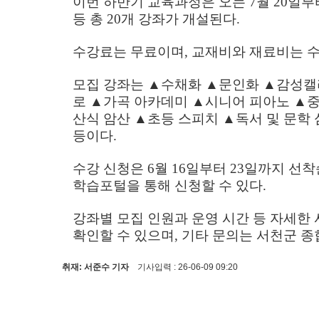
이번 하반기 교육과정은 오는
7
월
20
일부
등 총
20
개 강좌가 개설된다
.
수강료는 무료이며
,
교재비와 재료비는 
모집 강좌는
▲
수채화
▲
문인화
▲
감성캘
로
▲
가곡 아카데미
▲
시니어 피아노
▲
산식 암산
▲
초등 스피치
▲
독서 및 문학
등이다
.
수강 신청은
6
월
16
일부터
23
일까지 선착
학습포털을 통해 신청할 수 있다
.
강좌별 모집 인원과 운영 시간 등 자세
확인할 수 있으며
,
기타 문의는 서천군 
취재: 서준수 기자
기사입력 : 26-06-09 09:20