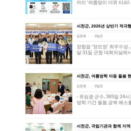
까지 ‘여름맞이 더위 타파
서천군, 2026년 상반기 적극
김준호
2일전
|
장항읍 ‘양모장’ 최우수상
달 31일 군청 대회의실에서
서천군, 여름방학 아동 돌봄 
김준호
2일전
|
- 유승광 군수, 365일 
방학 기간 돌봄 공백 해소
서천군, 국립기관과 함께 지