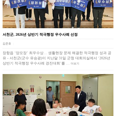
서천군, 2026년 상반기 적극행정 우수사례 선정
김준호
|
장항읍 ‘양모장’ 최우수상… 생활현장 문제 해결한 적극행정 성과 공
유 - 서천군(군수 유승광)이 지난달 31일 군청 대회의실에서 ‘2026년
상반기 적극행정 우수사례 경진대회’를 …
더보기