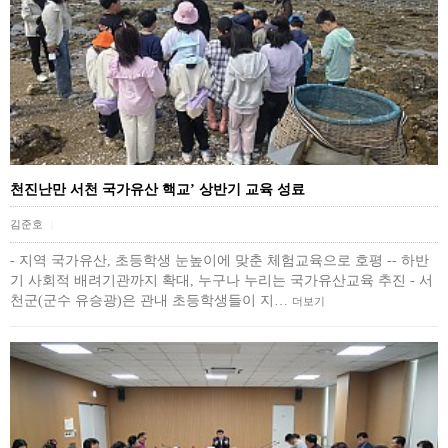
천진난만 서천 국가유산 핵교’ 상반기 교육 성료
김준호
|
- 지역 국가유산, 초등학생 눈높이에 맞춘 체험교육으로 호평 -- 하반
기 사회적 배려기관까지 확대, 누구나 누리는 국가유산교육 추진 - 서
천군(군수 유승광)은 관내 초등학생들이 지…
더보기