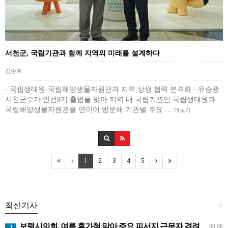
서천군, 국립기관과 함께 지역의 미래를 설계하다
김준호
|
- 국립생태원·국립해양생물자원관과 지역 상생 협력 본격화 - 유승광
서천군수가 민선9기 출범을 맞아 지역 내 국립기관인 국립생태원과
국립해양생물자원관을 연이어 방문해 기관별 주요 …
더보기
1
2
3
4
5
최신기사
+
보령시의회, 여름 휴가철 맞아 주요 피서지 근무자 격려
08.06
1