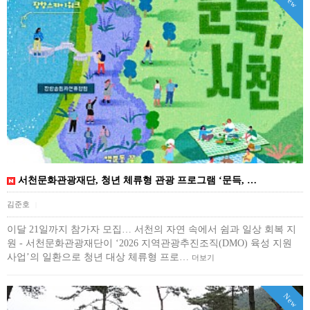
New
서천문화관광재단, 청년 체류형 관광 프로그램 ‘문득, …
김준호
|
이달 21일까지 참가자 모집… 서천의 자연 속에서 쉼과 일상 회복 지
원 - 서천문화관광재단이 ‘2026 지역관광추진조직(DMO) 육성 지원
사업’의 일환으로 청년 대상 체류형 프로…
더보기
New