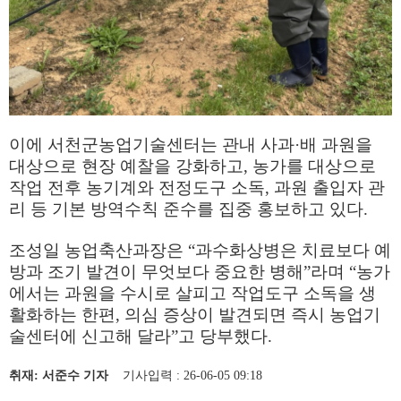
이에 서천군농업기술센터는 관내 사과
·
배 과원을
대상으로 현장 예찰을 강화하고
,
농가를 대상으로
작업 전후 농기계와 전정도구 소독
,
과원 출입자 관
리 등 기본 방역수칙 준수를 집중 홍보하고 있다
.
조성일 농업축산과장은
“
과수화상병은 치료보다 예
방과 조기 발견이 무엇보다 중요한 병해
”
라며
“
농가
에서는 과원을 수시로 살피고 작업도구 소독을 생
활화하는 한편
,
의심 증상이 발견되면 즉시 농업기
술센터에 신고해 달라
”
고 당부했다
.
취재: 서준수 기자
기사입력 : 26-06-05 09:18