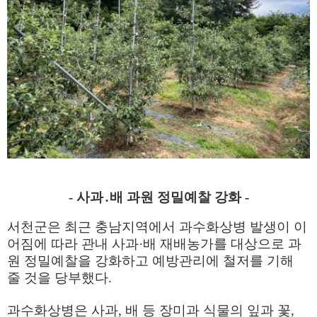
-
사과
․
배 과원 정밀예찰 강화
-
서천군은 최근 충남지역에서 과수화상병 발생이 이
어짐에 따라 관내 사과
·
배 재배농가를 대상으로 과
원 정밀예찰을 강화하고 예방관리에 철저를 기해
줄 것을 당부했다
.
과수화상병은 사과
,
배 등 장미과 식물의 잎과 꽃
,