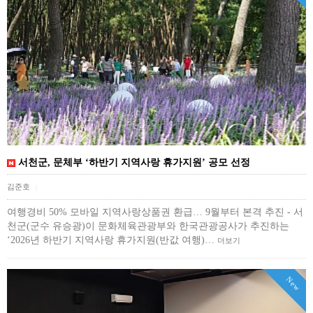
서천군, 문체부 ‘하반기 지역사랑 휴가지원’ 공모 선정
김준호
|
여행경비 50% 모바일 지역사랑상품권 환급… 9월부터 본격 추진 - 서
천군(군수 유승광)이 문화체육관광부와 한국관광공사가 추진하는
‘2026년 하반기 지역사랑 휴가지원(반값 여행)…
더보기
New