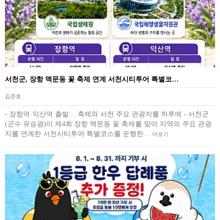
서천군, 장항 맥문동 꽃 축제 연계 서천시티투어 특별코…
김준호
|
- 장항역·익산역 출발… 축제와 서천 주요 관광지를 하루에 - 서천군
(군수 유승광)이 제4회 장항 맥문동 꽃 축제를 맞아 지역의 주요 관광
지를 연계한 서천시티투어 특별코스를 운행한…
더보기