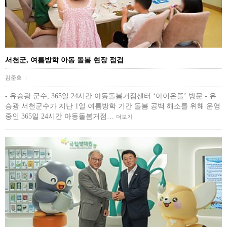
서천군, 여름방학 아동 돌봄 현장 점검
김준호
|
- 유승광 군수, 365일 24시간 아동돌봄거점센터 ‘아이온뜰’ 방문 - 유
승광 서천군수가 지난 1일 여름방학 기간 돌봄 공백 해소를 위해 운영
중인 365일 24시간 아동돌봄거점…
더보기