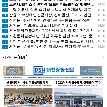
보령시, 발전소 주변지역 ‘오포리 마을발전소’ 햇빛연금 시범모델 선보인다!
08.06
2
보령소방서, 여름 휴가철 숙박시설 화재예방 지도 나서
08.06
3
장윤석 보령해양경찰서장, 경비함정, 구조대 긴급대응태세 지휘관 현장점검
08.06
4
장항읍, 주민자치회 연계 ‘온마을 통합돌봄’ 집중 홍보
08.06
5
서천군, ‘지방세입 체납관리단’ 본격 운영
08.06
6
서천문화관광재단, ‘2026 서천 올해의 작가전’ 개최
08.06
7
서천문화관광재단, 청년 체류형 관광 프로그램 ‘문득, 서천’ 운영
08.06
8
서천 치유의 숲, 여름맞이 무료 특별 프로그램 시범 운영
08.06
9
서천군, 문체부 ‘하반기 지역사랑 휴가지원’ 공모 선정
08.06
10
지면신문[PDF]
+