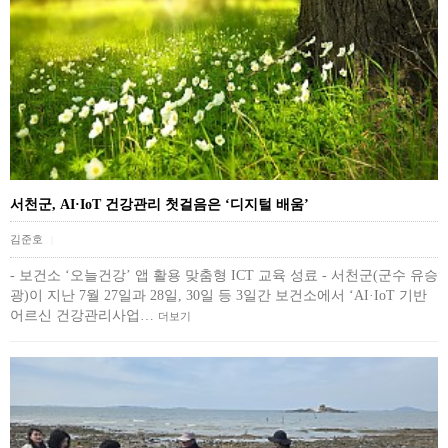
서천군, AI·IoT 건강관리 첫걸음은 ‘디지털 배움’
김준호
|
- 보건소 ‘오늘건강’ 앱 활용 맞춤형 ICT 교육 성료 - 서천군(군수 유승
광)이 지난 7월 27일과 28일, 30일 등 3일간 보건소에서 ‘AI·IoT 기반
어르신 건강관리사업…
더보기