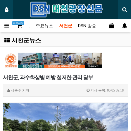
벼룩시장
메인
주요뉴스
서천군
DSN 방송
오피니언
연
서천군뉴스
서천군, 과수화상병 예방 철저한 관리 당부
서준수
기자
기사 등록: 06.05 09:18