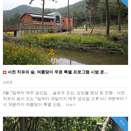
서천 치유의 숲, 여름맞이 무료 특별 프로그램 시범 운…
김준호
|
8월 7일부터 매주 금요일… 슬로우 조깅, 싱잉볼 명상 등 진행 - 서천
치유의 숲이 오는 7일부터 28일까지 매주 금요일 오후 6시 30분부터 7
시 30분까지 여름맞이 특별 산림…
더보기
New