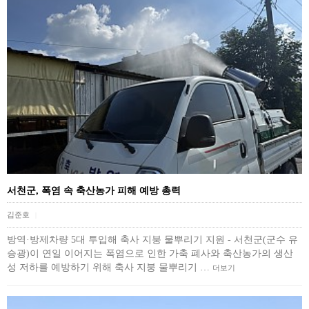
서천군, 폭염 속 축산농가 피해 예방 총력
김준호
|
방역·방제차량 5대 투입해 축사 지붕 물뿌리기 지원 - 서천군(군수 유
승광)이 연일 이어지는 폭염으로 인한 가축 폐사와 축산농가의 생산
성 저하를 예방하기 위해 축사 지붕 물뿌리기 …
더보기