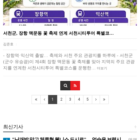
서천군, 장항 맥문동 꽃 축제 연계 서천시티투어 특별코…
김준호
|
- 장항역·익산역 출발… 축제와 서천 주요 관광지를 하루에 - 서천군
(군수 유승광)이 제4회 장항 맥문동 꽃 축제를 맞아 지역의 주요 관광
지를 연계한 서천시티투어 특별코스를 운행한…
더보기
1
2
3
4
5
최신기사
+
"난개발 막고 체류형 웰니스 도시로"… 엄승용 보령시장, 청라면 찾아 첫 '주민 대화'
08.08