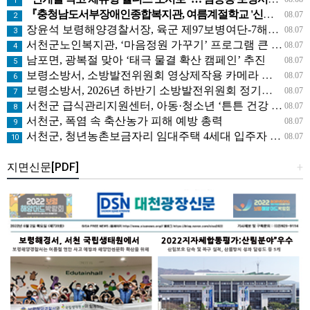
1
『충청남도서부장애인종합복지관, 여름계절학교 '신나는 여름탐험대' 성료』
08.07
2
장윤석 보령해양경찰서장, 육군 제97보병여단-7해안감시대대 방문… 밀입국 차단 공조 강화
08.07
3
서천군노인복지관, ‘마음정원 가꾸기’ 프로그램 큰 호응
08.07
4
남포면, 광복절 맞아 ‘태극 물결 확산 캠페인’ 추진
08.07
5
보령소방서, 소방발전위원회 영상제작용 카메라 기탁으로 영상 홍보 역량 강화
08.07
6
보령소방서, 2026년 하반기 소방발전위원회 정기회의 개최
08.07
7
서천군 급식관리지원센터, 아동·청소년 ‘튼튼 건강 교실’ 운영
08.07
8
서천군, 폭염 속 축산농가 피해 예방 총력
08.07
9
서천군, 청년농촌보금자리 임대주택 4세대 입주자 모집
08.07
10
지면신문[PDF]
+