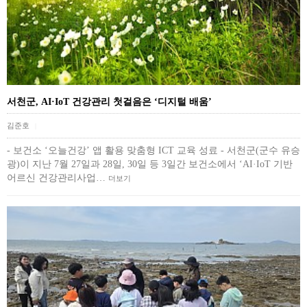
서천군, AI·IoT 건강관리 첫걸음은 ‘디지털 배움’
김준호
|
- 보건소 ‘오늘건강’ 앱 활용 맞춤형 ICT 교육 성료 - 서천군(군수 유승
광)이 지난 7월 27일과 28일, 30일 등 3일간 보건소에서 ‘AI·IoT 기반
어르신 건강관리사업…
더보기