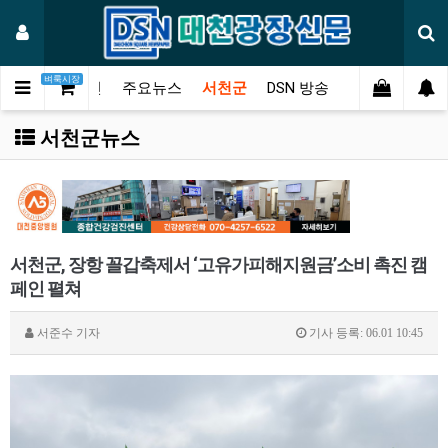
벼룩시장
메인
주요뉴스
서천군
DSN 방송
오피니언
연
서천군뉴스
서천군, 장항 꼴갑축제서 ‘고유가피해지원금’소비 촉진 캠
페인 펼쳐
서준수
기자
기사 등록: 06.01 10:45