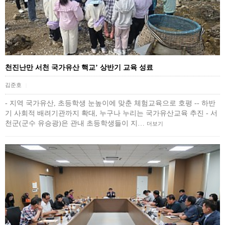
천진난만 서천 국가유산 핵교’ 상반기 교육 성료
김준호
|
- 지역 국가유산, 초등학생 눈높이에 맞춘 체험교육으로 호평 -- 하반
기 사회적 배려기관까지 확대, 누구나 누리는 국가유산교육 추진 - 서
천군(군수 유승광)은 관내 초등학생들이 지…
더보기