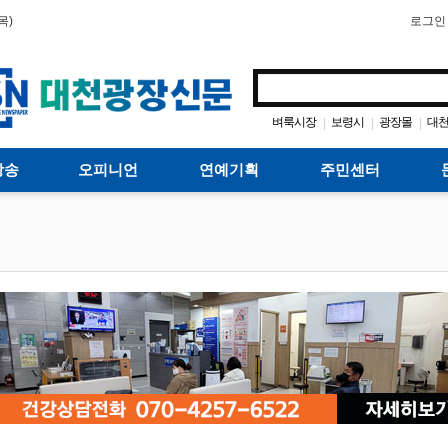
목)
로그인
벼룩시장
보령시
광장몰
대
|
|
|
방송
오피니언
연예기획
주민센터