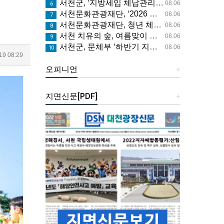
서천군, ‘지방세입 체납관리단’ 본격 운영
08.06
6
서천문화관광재단, ‘2026 서천 올해의 작가전’ 개최
08.06
7
서천문화관광재단, 청년 체류형 관광 프로그램 ‘문득, 서천’ 운영
08.06
8
서천 치유의 숲, 여름맞이 무료 특별 프로그램 시범 운영
08.06
9
서천군, 문체부 ‘하반기 지역사랑 휴가지원’ 공모 선정
08.06
10
9 08:29
오피니언
+
지면신문[PDF]
+