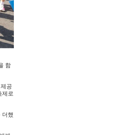
을 함
 제공
축제로
 더했