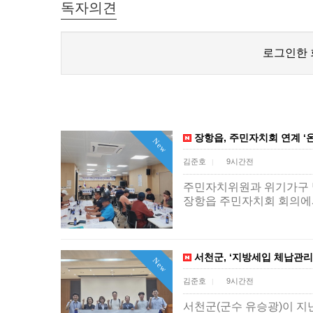
독자의견
로그인한 
장항읍, 주민자치회 연계 ‘
New
김준호
9시간전
|
주민자치위원과 위기가구 발
장항읍 주민자치회 회의에
서천군, ‘지방세입 체납관리
New
김준호
9시간전
|
서천군(군수 유승광)이 지