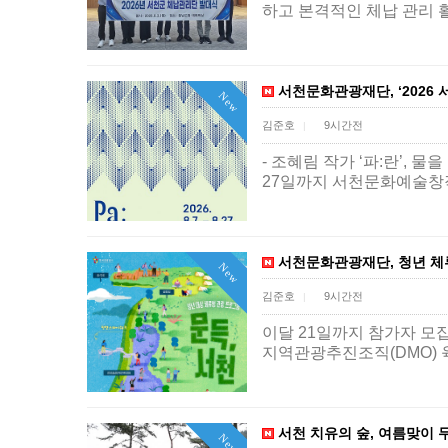
하고 본격적인 체납 관리 
서천문화관광재단, ‘2026 
New
김준호
9시간전
|
- 조혜림 작가 ‘파:란’,
27일까지 서천문화예술창작
서천문화관광재단, 청년 체류
New
김준호
9시간전
|
이달 21일까지 참가자 모집
지역관광추진조직(DMO) 
서천 치유의 숲, 여름맞이 
New