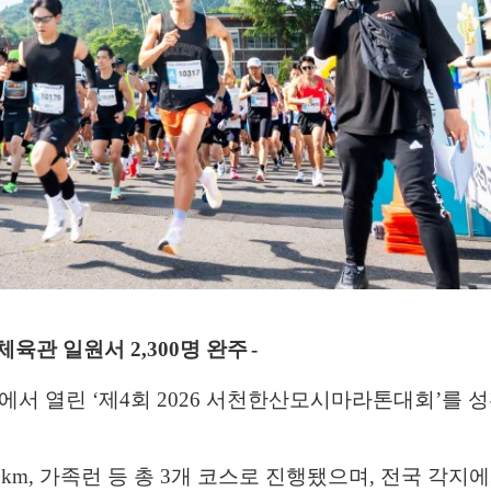
체육관 일원서
2,300
명 완주
-
에서 열린
‘
제
4
회
2026
서천한산모시마라톤대회
’
를 
5km,
가족런 등 총
3
개 코스로 진행됐으며
,
전국 각지에