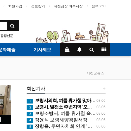
회원가입
정보찾기
대천광장 벼룩시장
접속 250
천광장신문
문화예술
기사제보
서천군뉴스
최신기사
+
보령시의회, 여름 휴가철 맞아 주요 피서지 근무자 격려
08.06
1
보령시, 발전소 주변지역 ‘오포리 마을발전소’ 햇빛연금 시범모델 선보인다!
08.06
2
보령소방서, 여름 휴가철 숙박시설 화재예방 지도 나서
08.06
3
장윤석 보령해양경찰서장, 경비함정, 구조대 긴급대응태세 지휘관 현장점검
08.06
4
장항읍, 주민자치회 연계 ‘온마을 통합돌봄’ 집중 홍보
08.06
5