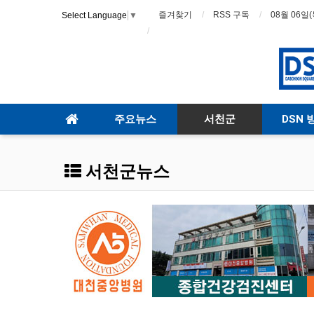
즐겨찾기
RSS 구독
08월 06일(
Select Language
▼
주요뉴스
서천군
DSN 
서천군뉴스