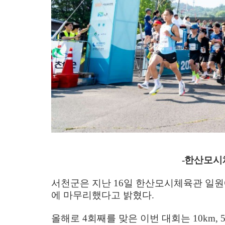
-
한산모시
서천군은 지난
16
일 한산모시체육관 일원
에 마무리했다고 밝혔다
.
올해로
4
회째를 맞은 이번 대회는
10km, 