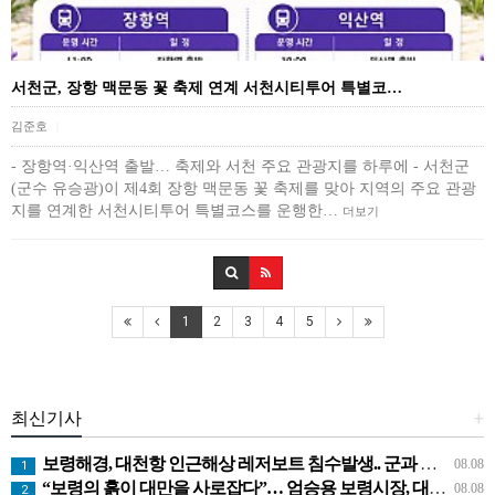
서천군, 장항 맥문동 꽃 축제 연계 서천시티투어 특별코…
김준호
|
- 장항역·익산역 출발… 축제와 서천 주요 관광지를 하루에 - 서천군
(군수 유승광)이 제4회 장항 맥문동 꽃 축제를 맞아 지역의 주요 관광
지를 연계한 서천시티투어 특별코스를 운행한…
더보기
1
2
3
4
5
최신기사
+
보령해경, 대천항 인근해상 레저보트 침수발생.. 군과 공조로 전원구조
08.08
1
“보령의 흙이 대만을 사로잡다”… 엄승용 보령시장, 대만 톱 유튜버들과 머드 외교
08.08
2