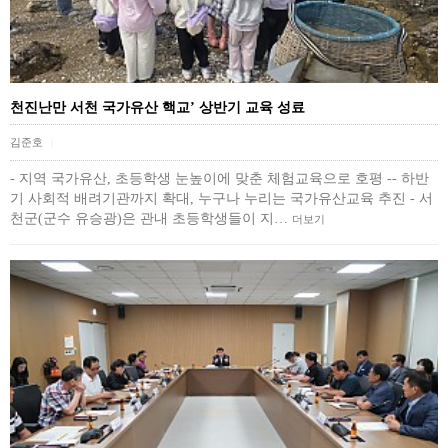
천진난만 서천 국가유산 핵교’ 상반기 교육 성료
김준호
|
- 지역 국가유산, 초등학생 눈높이에 맞춘 체험교육으로 호평 -- 하반
기 사회적 배려기관까지 확대, 누구나 누리는 국가유산교육 추진 - 서
천군(군수 유승광)은 관내 초등학생들이 지…
더보기