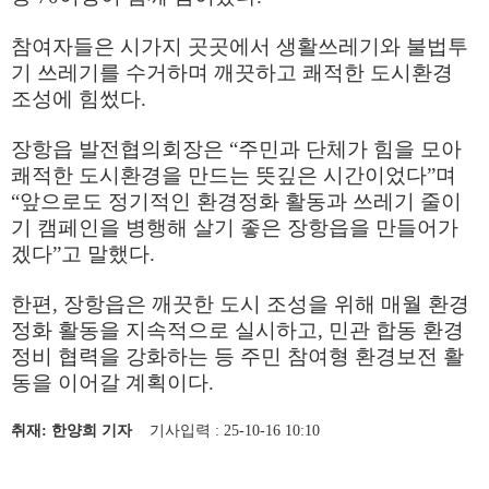
참여자들은 시가지 곳곳에서 생활쓰레기와 불법투
기 쓰레기를 수거하며 깨끗하고 쾌적한 도시환경
조성에 힘썼다
.
장항읍 발전협의회장은
“
주민과 단체가 힘을 모아
쾌적한 도시환경을 만드는 뜻깊은 시간이었다
”
며
“
앞으로도 정기적인 환경정화 활동과 쓰레기 줄이
기 캠페인을 병행해 살기 좋은 장항읍을 만들어가
겠다
”
고 말했다
.
한편
,
장항읍은 깨끗한 도시 조성을 위해 매월 환경
정화 활동을 지속적으로 실시하고
,
민관 합동 환경
정비 협력을 강화하는 등 주민 참여형 환경보전 활
동을 이어갈 계획이다
.
취재: 한양희 기자
기사입력 : 25-10-16 10:10