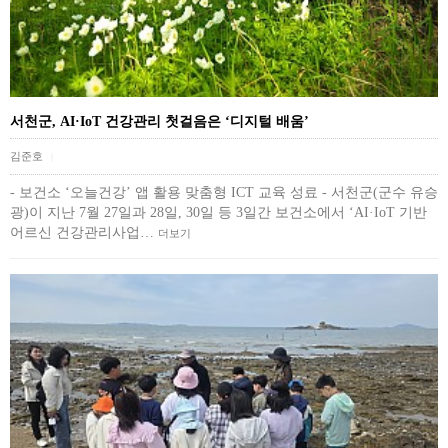
서천군, AI·IoT 건강관리 첫걸음은 ‘디지털 배움’
김준호
|
- 보건소 ‘오늘건강’ 앱 활용 맞춤형 ICT 교육 성료 - 서천군(군수 유승
광)이 지난 7월 27일과 28일, 30일 등 3일간 보건소에서 ‘AI·IoT 기반
어르신 건강관리사업…
더보기