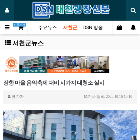
벼룩시장
메인
주요뉴스
서천군
DSN 방송
오피니언
연
서천군뉴스
장항 마을 음악축제 대비 시가지 대청소 실시
한
기자
기사 등록: 2025.10.16 10:10