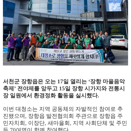
서천군 장항읍은 오는
17
일 열리는
‘
장항 마을음악
축제
’
전야제를 앞두고
15
일 장항 시가지와 전통시
장 일원에서 환경정화 활동을 실시했다
.
이번 대청소는 지역 공동체의 자발적인 참여로 추
진됐으며
,
장항읍 발전협의회 주관으로 장항읍 주
민자치회
,
이장단
,
새마을회
,
지역 사회단체 및 주민
등
70
여명이 함께 참여했다
.