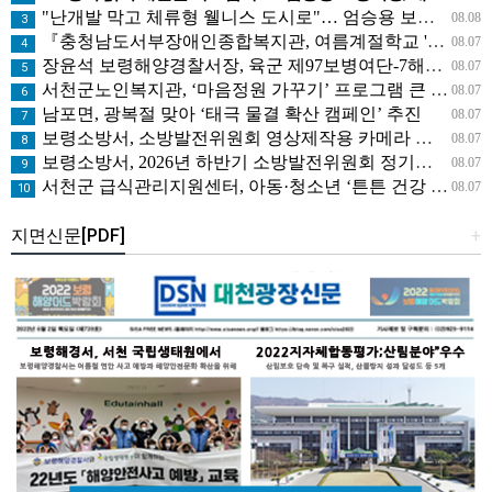
"난개발 막고 체류형 웰니스 도시로"… 엄승용 보령시장, 청라면 찾아 첫 '주민 대화'
08.08
3
『충청남도서부장애인종합복지관, 여름계절학교 '신나는 여름탐험대' 성료』
08.07
4
장윤석 보령해양경찰서장, 육군 제97보병여단-7해안감시대대 방문… 밀입국 차단 공조 강화
08.07
5
서천군노인복지관, ‘마음정원 가꾸기’ 프로그램 큰 호응
08.07
6
남포면, 광복절 맞아 ‘태극 물결 확산 캠페인’ 추진
08.07
7
보령소방서, 소방발전위원회 영상제작용 카메라 기탁으로 영상 홍보 역량 강화
08.07
8
보령소방서, 2026년 하반기 소방발전위원회 정기회의 개최
08.07
9
서천군 급식관리지원센터, 아동·청소년 ‘튼튼 건강 교실’ 운영
08.07
10
지면신문[PDF]
+