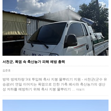
서천군, 폭염 속 축산농가 피해 예방 총력
김준호
|
방역·방제차량 5대 투입해 축사 지붕 물뿌리기 지원 - 서천군(군수 유
승광)이 연일 이어지는 폭염으로 인한 가축 폐사와 축산농가의 생산
성 저하를 예방하기 위해 축사 지붕 물뿌리기 …
더보기