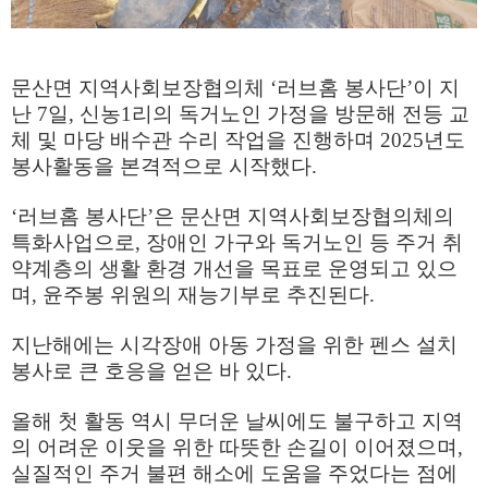
문산면 지역사회보장협의체
‘
러브홈 봉사단
’
이 지
난
7
일
,
신농
1
리의 독거노인 가정을 방문해 전등 교
체 및 마당 배수관 수리 작업을 진행하며
2025
년도
봉사활동을 본격적으로 시작했다
.
‘
러브홈 봉사단
’
은 문산면 지역사회보장협의체의
특화사업으로
,
장애인 가구와 독거노인 등 주거 취
약계층의 생활 환경 개선을 목표로 운영되고 있으
며
,
윤주봉 위원의 재능기부로 추진된다
.
지난해에는 시각장애 아동 가정을 위한 펜스 설치
봉사로 큰 호응을 얻은 바 있다
.
올해 첫 활동 역시 무더운 날씨에도 불구하고 지역
의 어려운 이웃을 위한 따뜻한 손길이 이어졌으며
,
실질적인 주거 불편 해소에 도움을 주었다는 점에