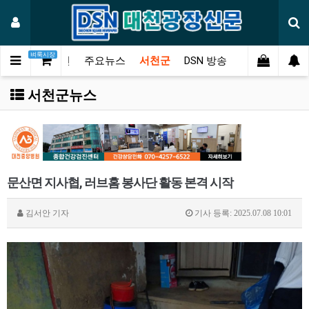
벼룩시장
메인
주요뉴스
서천군
DSN 방송
오피니언
연
서천군뉴스
문산면 지사협, 러브홈 봉사단 활동 본격 시작
김서안
기자
기사 등록: 2025.07.08 10:01