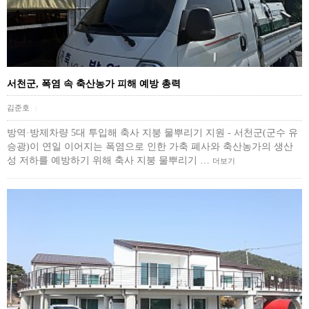
서천군, 폭염 속 축산농가 피해 예방 총력
김준호
|
방역·방제차량 5대 투입해 축사 지붕 물뿌리기 지원 - 서천군(군수 유
승광)이 연일 이어지는 폭염으로 인한 가축 폐사와 축산농가의 생산
성 저하를 예방하기 위해 축사 지붕 물뿌리기 …
더보기