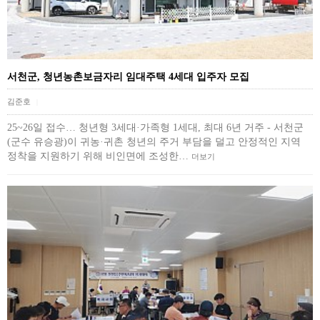
서천군, 청년농촌보금자리 임대주택 4세대 입주자 모집
김준호
|
25~26일 접수… 청년형 3세대·가족형 1세대, 최대 6년 거주 - 서천군
(군수 유승광)이 귀농·귀촌 청년의 주거 부담을 덜고 안정적인 지역
정착을 지원하기 위해 비인면에 조성한…
더보기