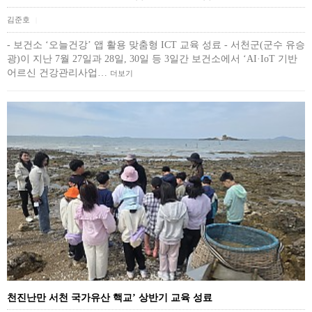
김준호
|
- 보건소 ‘오늘건강’ 앱 활용 맞춤형 ICT 교육 성료 - 서천군(군수 유승
광)이 지난 7월 27일과 28일, 30일 등 3일간 보건소에서 ‘AI·IoT 기반
어르신 건강관리사업…
더보기
천진난만 서천 국가유산 핵교’ 상반기 교육 성료