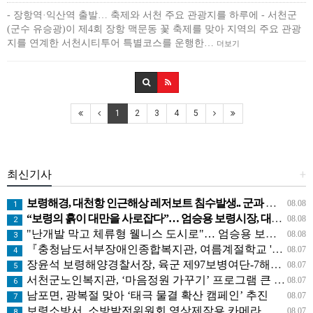
- 장항역·익산역 출발… 축제와 서천 주요 관광지를 하루에 - 서천군
(군수 유승광)이 제4회 장항 맥문동 꽃 축제를 맞아 지역의 주요 관광
지를 연계한 서천시티투어 특별코스를 운행한…
더보기
1
2
3
4
5
최신기사
+
보령해경, 대천항 인근해상 레저보트 침수발생.. 군과 공조로 전원구조
08.08
1
“보령의 흙이 대만을 사로잡다”… 엄승용 보령시장, 대만 톱 유튜버들과 머드 외교
08.08
2
"난개발 막고 체류형 웰니스 도시로"… 엄승용 보령시장, 청라면 찾아 첫 '주민 대화'
08.08
3
『충청남도서부장애인종합복지관, 여름계절학교 '신나는 여름탐험대' 성료』
08.07
4
장윤석 보령해양경찰서장, 육군 제97보병여단-7해안감시대대 방문… 밀입국 차단 공조 강화
08.07
5
서천군노인복지관, ‘마음정원 가꾸기’ 프로그램 큰 호응
08.07
6
남포면, 광복절 맞아 ‘태극 물결 확산 캠페인’ 추진
08.07
7
보령소방서, 소방발전위원회 영상제작용 카메라 기탁으로 영상 홍보 역량 강화
08.07
8