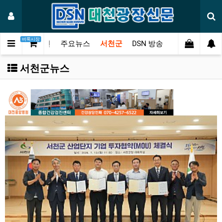
벼룩시장
메인
주요뉴스
서천군
DSN 방송
오피니언
연
서천군뉴스