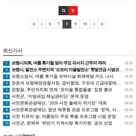
6
7
8
9
10
최신기사
+
보령시의회, 여름 휴가철 맞아 주요 피서지 근무자 격려
08.06
1
보령시, 발전소 주변지역 ‘오포리 마을발전소’ 햇빛연금 시범모델 선보인다!
08.06
2
보령소방서, 여름 휴가철 숙박시설 화재예방 지도 나서
08.06
3
장윤석 보령해양경찰서장, 경비함정, 구조대 긴급대응태세 지휘관 현장점검
08.06
4
장항읍, 주민자치회 연계 ‘온마을 통합돌봄’ 집중 홍보
08.06
5
서천군, ‘지방세입 체납관리단’ 본격 운영
08.06
6
서천문화관광재단, ‘2026 서천 올해의 작가전’ 개최
08.06
7
서천문화관광재단, 청년 체류형 관광 프로그램 ‘문득, 서천’ 운영
08.06
8
서천 치유의 숲, 여름맞이 무료 특별 프로그램 시범 운영
08.06
9
서천군, 문체부 ‘하반기 지역사랑 휴가지원’ 공모 선정
08.06
10