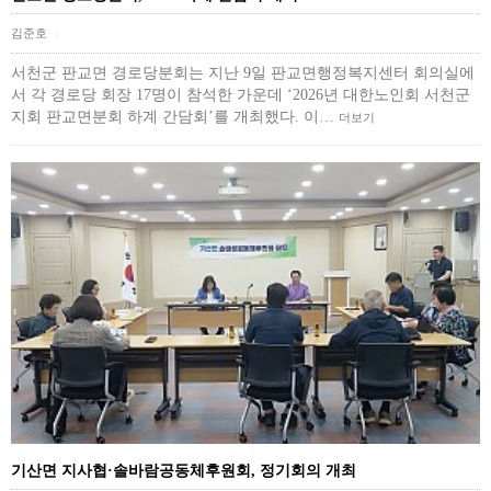
김준호
|
서천군 판교면 경로당분회는 지난 9일 판교면행정복지센터 회의실에
서 각 경로당 회장 17명이 참석한 가운데 ‘2026년 대한노인회 서천군
지회 판교면분회 하계 간담회’를 개최했다. 이…
더보기
기산면 지사협·솔바람공동체후원회, 정기회의 개최