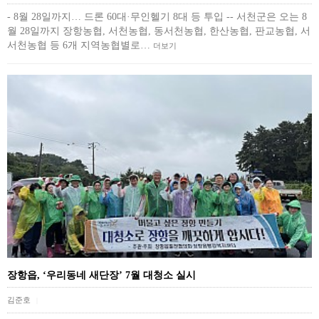
- 8월 28일까지… 드론 60대·무인헬기 8대 등 투입 -- 서천군은 오는 8
월 28일까지 장항농협, 서천농협, 동서천농협, 한산농협, 판교농협, 서
서천농협 등 6개 지역농협별로…
더보기
장항읍, ‘우리동네 새단장’ 7월 대청소 실시
김준호
|