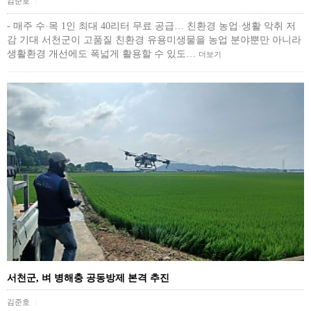
김준호
|
- 매주 수·목 1인 최대 40리터 무료 공급… 친환경 농업·생활 악취 저
감 기대 서천군이 고품질 친환경 유용미생물을 농업 분야뿐만 아니라
생활환경 개선에도 폭넓게 활용할 수 있도…
더보기
서천군, 벼 병해충 공동방제 본격 추진
김준호
|