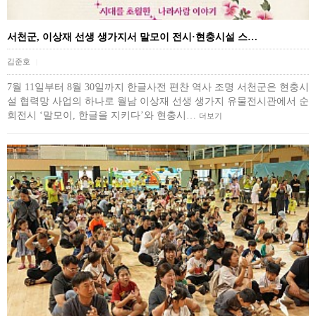
서천군, 이상재 선생 생가지서 말모이 전시·현충시설 스…
김준호
|
7월 11일부터 8월 30일까지 한글사전 편찬 역사 조명 서천군은 현충시
설 협력망 사업의 하나로 월남 이상재 선생 생가지 유물전시관에서 순
회전시 ‘말모이, 한글을 지키다’와 현충시…
더보기