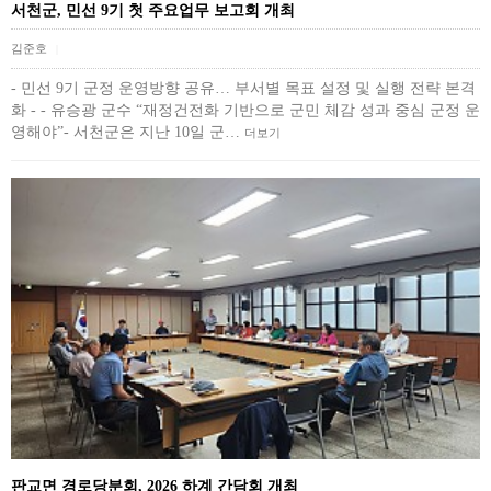
서천군, 민선 9기 첫 주요업무 보고회 개최
김준호
|
- 민선 9기 군정 운영방향 공유… 부서별 목표 설정 및 실행 전략 본격
화 - - 유승광 군수 “재정건전화 기반으로 군민 체감 성과 중심 군정 운
영해야”- 서천군은 지난 10일 군…
더보기
판교면 경로당분회, 2026 하계 간담회 개최