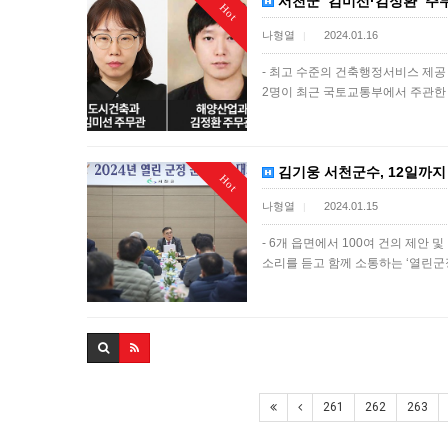
서천군 ‘김미선·김정환’ 주
Hot
나형열
2024.01.16
|
- 최고 수준의 건축행정서비스 제공
2명이 최근 국토교통부에서 주관한 
김기웅 서천군수, 12일까지 
Hot
나형열
2024.01.15
|
- 6개 읍면에서 100여 건의 제안
소리를 듣고 함께 소통하는 ‘열린
261
262
263