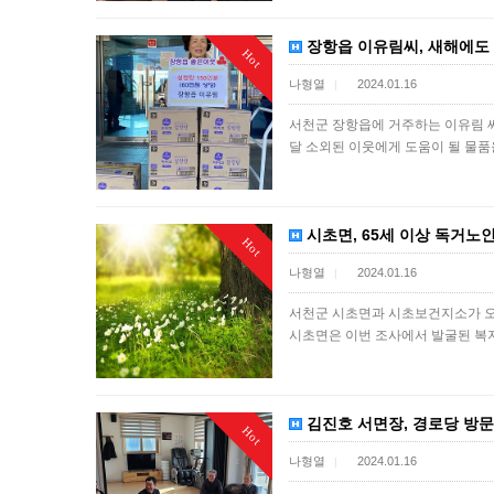
장항읍 이유림씨, 새해에도
Hot
나형열
2024.01.16
|
서천군 장항읍에 거주하는 이유림 씨
달 소외된 이웃에게 도움이 될 물
시초면, 65세 이상 독거노
Hot
나형열
2024.01.16
|
서천군 시초면과 시초보건지소가 오는
시초면은 이번 조사에서 발굴된 
김진호 서면장, 경로당 방문
Hot
나형열
2024.01.16
|