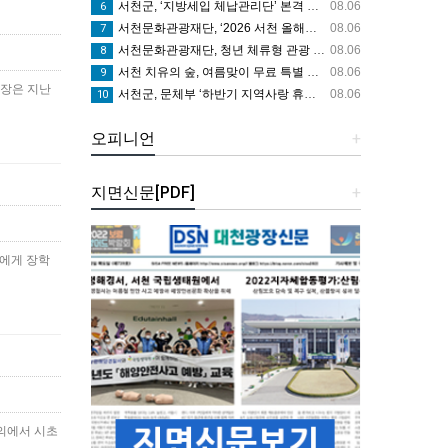
서천군, ‘지방세입 체납관리단’ 본격 운영
08.06
6
서천문화관광재단, ‘2026 서천 올해의 작가전’ 개최
08.06
7
서천문화관광재단, 청년 체류형 관광 프로그램 ‘문득, 서천’ 운영
08.06
8
서천 치유의 숲, 여름맞이 무료 특별 프로그램 시범 운영
08.06
9
면장은 지난
서천군, 문체부 ‘하반기 지역사랑 휴가지원’ 공모 선정
08.06
10
오피니언
+
지면신문[PDF]
+
생에게 장학
회의에서 시초