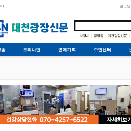
목)
로그인
보령시
광장몰
대천광장신문
|
|
|
방송
오피니언
연예기획
주민센터