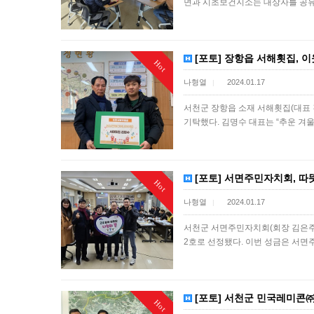
면과 시초보건지소는 대상자를 공유
[포토] 장항읍 서해횟집, 
Hot
나형열
2024.01.17
|
서천군 장항읍 소재 서해횟집(대표 
기탁했다. 김명수 대표는 “추운 겨
[포토] 서면주민자치회, 따
Hot
나형열
2024.01.17
|
서천군 서면주민자치회(회장 김은주)가
2호로 선정됐다. 이번 성금은 서
[포토] 서천군 민국레미콘㈜
Hot