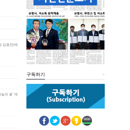
장 김용찬)에
구독하기
+
눔의 꽃’ 제