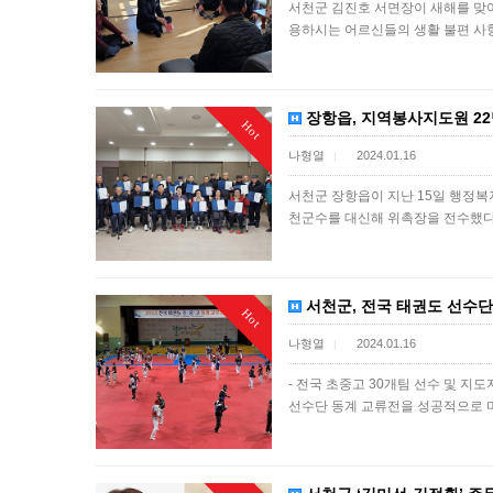
서천군 김진호 서면장이 새해를 맞아
용하시는 어르신들의 생활 불편 사
장항읍, 지역봉사지도원 2
Hot
나형열
2024.01.16
|
서천군 장항읍이 지난 15일 행정
천군수를 대신해 위촉장을 전수했
서천군, 전국 태권도 선수단
Hot
나형열
2024.01.16
|
- 전국 초중고 30개팀 선수 및 지
선수단 동계 교류전을 성공적으로