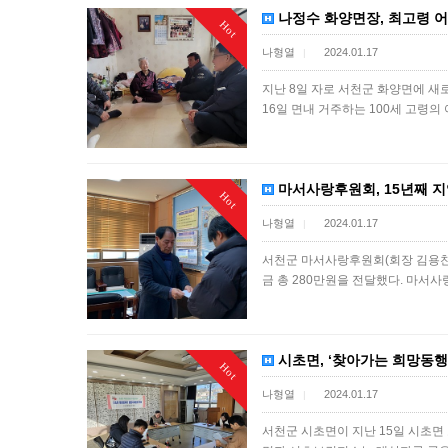
나정수 화양면장, 최고령 어
Hot
나형열
2024.01.17
|
지난 8일 자로 서천군 화양면에 새
16일 면내 거주하는 100세 고령
마서사랑후원회, 15년째 
Hot
나형열
2024.01.17
|
서천군 마서사랑후원회(회장 김용찬)
금 총 280만원을 전달했다. 마서
시초면, ‘찾아가는 희망동행
Hot
나형열
2024.01.17
|
서천군 시초면이 지난 15일 시초면