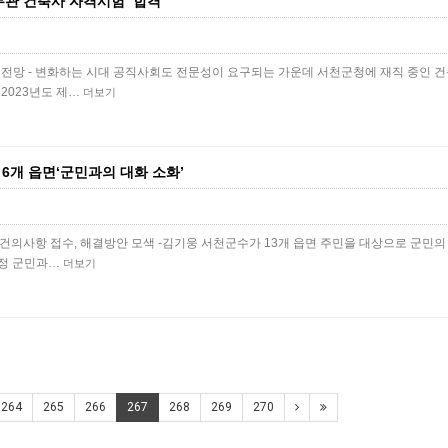
무관 건축사 자격시험 ‘합격’
 전망 - 변화하는 시대 공직사회도 전문성이 요구되는 가운데 서천군청에 재직 중인 
2023년도 제…
더보기
6개 읍면‘군민과의 대화 소화’
 및 건의사항 접수, 해결방안 모색 -김기웅 서천군수가 13개 읍면 주민을 대상으로 군민의
군정 군민과…
더보기
264
265
266
267
268
269
270