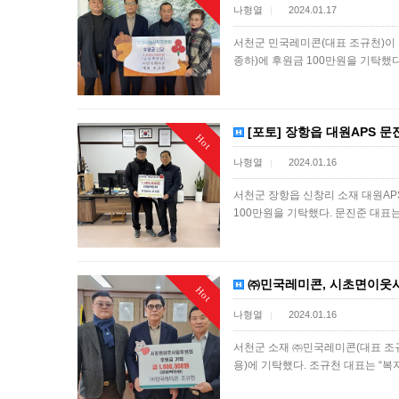
나형열
2024.01.17
|
서천군 민국레미콘(대표 조규천)이 
종하)에 후원금 100만원을 기탁했
[포토] 장항읍 대원APS 문
Hot
나형열
2024.01.16
|
서천군 장항읍 신창리 소재 대원AP
100만원을 기탁했다. 문진준 대표
㈜민국레미콘, 시초면이웃사
Hot
나형열
2024.01.16
|
서천군 소재 ㈜민국레미콘(대표 조규
용)에 기탁했다. 조규천 대표는 “