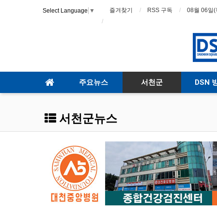
즐겨찾기
RSS 구독
08월 06일(
Select Language
▼
주요뉴스
서천군
DSN 
서천군뉴스