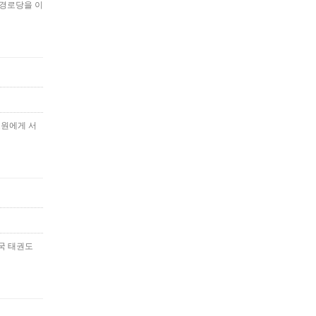
 경로당을 이
도원에게 서
전국 태권도