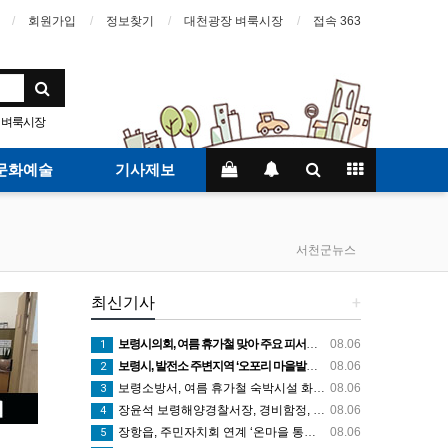
회원가입
정보찾기
대천광장 벼룩시장
접속 363
벼룩시장
문화예술
기사제보
서천군뉴스
최신기사
+
보령시의회, 여름 휴가철 맞아 주요 피서지 근무자 격려
08.06
1
보령시, 발전소 주변지역 ‘오포리 마을발전소’ 햇빛연금 시범모델 선보인다!
08.06
2
보령소방서, 여름 휴가철 숙박시설 화재예방 지도 나서
08.06
3
장윤석 보령해양경찰서장, 경비함정, 구조대 긴급대응태세 지휘관 현장점검
08.06
4
장항읍, 주민자치회 연계 ‘온마을 통합돌봄’ 집중 홍보
08.06
5