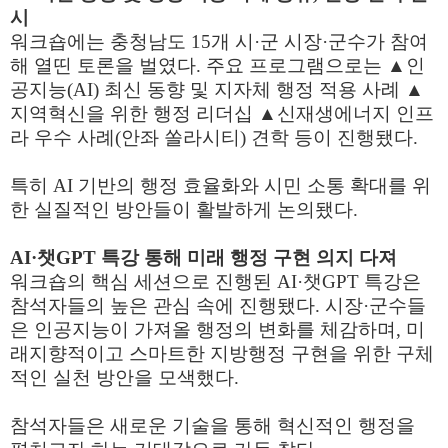
시
워크숍에는 충청남도
15
개 시
·
군 시장
·
군수가 참여
해 열띤 토론을 벌였다
.
주요 프로그램으로는
▲
인
공지능
(AI)
최신 동향 및 지자체 행정 적용 사례
▲
지역혁신을 위한 행정 리더십
▲
신재생에너지 인프
라 우수 사례
(
안좌 쏠라시티
)
견학 등이 진행됐다
.
특히
AI
기반의 행정 효율화와 시민 소통 확대를 위
한 실질적인 방안들이 활발하게 논의됐다
.
AI·
챗
GPT
특강 통해 미래 행정 구현 의지 다져
워크숍의 핵심 세션으로 진행된
AI·
챗
GPT
특강은
참석자들의 높은 관심 속에 진행됐다
.
시장
·
군수들
은 인공지능이 가져올 행정의 변화를 체감하며
,
미
래지향적이고 스마트한 지방행정 구현을 위한 구체
적인 실천 방안을 모색했다
.
참석자들은 새로운 기술을 통해 혁신적인 행정을