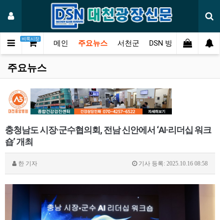
벼룩시장
메인
주요뉴스
서천군
DSN 방송
오피니언
주요뉴스
충청남도 시장·군수협의회, 전남 신안에서 ‘AI·리더십 워크
숍’ 개최
한
기자
기사 등록: 2025.10.16 08:58