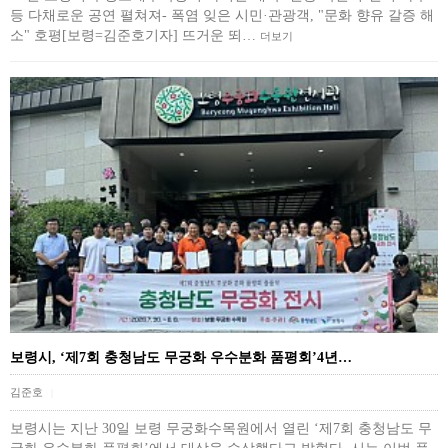
등 다채로운 공연 펼쳐져- 폭염 잊은 시민·관광객, "문화 향유 갈증 해
소" 호평[보령=김준호기자] 뜨거운 뙤…
더보기
보령시, ‘제7회 충청남도 무궁화 우수분화 품평회’4년…
김준호
|
보령시는 지난 30일 보령 무궁화수목원에서 열린 ‘제7회 충청남도 무