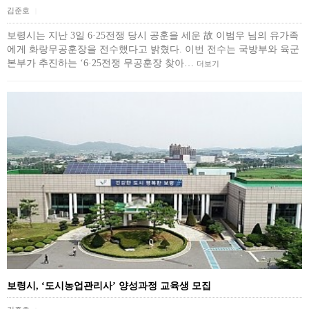
김준호
|
보령시는 지난 3일 6·25전쟁 당시 공훈을 세운 故 이범우 님의 유가족
에게 화랑무공훈장을 전수했다고 밝혔다. 이번 전수는 국방부와 육군
본부가 추진하는 ‘6·25전쟁 무공훈장 찾아…
더보기
보령시, ‘도시농업관리사’ 양성과정 교육생 모집