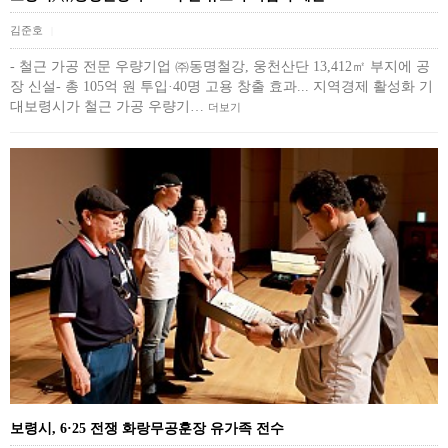
김준호
|
- 철근 가공 전문 우량기업 ㈜동명철강, 웅천산단 13,412㎡ 부지에 공
장 신설- 총 105억 원 투입·40명 고용 창출 효과... 지역경제 활성화 기
대보령시가 철근 가공 우량기…
더보기
보령시, 6·25 전쟁 화랑무공훈장 유가족 전수