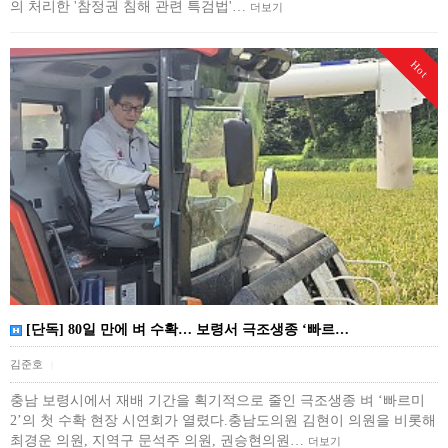
의 처리한 '참정권 침해 관련 특검법'…
더보기
Hot
[단독] 80일 만에 벼 수확… 보령서 극조생종 ‘빠르…
김준호
|
충남 보령시에서 재배 기간을 획기적으로 줄인 극조생종 벼 ‘빠르미
2’의 첫 수확 현장 시연회가 열렸다.충남도의원 김현이 의원을 비롯해
최경운 의원, 지역구 문석주 의원, 권승현의원…
더보기