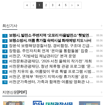
1
2
3
4
5
최신기사
+
보령시, 발전소 주변지역 ‘오포리 마을발전소’ 햇빛연금 시범모델 선보인다!
08.06
1
보령소방서, 여름 휴가철 숙박시설 화재예방 지도 나서
08.06
2
장윤석 보령해양경찰서장, 경비함정, 구조대 긴급대응태세 지휘관 현장점검
08.06
3
장항읍, 주민자치회 연계 ‘온마을 통합돌봄’ 집중 홍보
08.06
4
서천군, ‘지방세입 체납관리단’ 본격 운영
08.06
5
서천문화관광재단, ‘2026 서천 올해의 작가전’ 개최
08.06
6
서천문화관광재단, 청년 체류형 관광 프로그램 ‘문득, 서천’ 운영
08.06
7
서천 치유의 숲, 여름맞이 무료 특별 프로그램 시범 운영
08.06
8
서천군, 문체부 ‘하반기 지역사랑 휴가지원’ 공모 선정
08.06
9
서천군가족센터, 가족과 함께한 여름밤 영화관 나들이
08.06
10
지면신문[PDF]
+