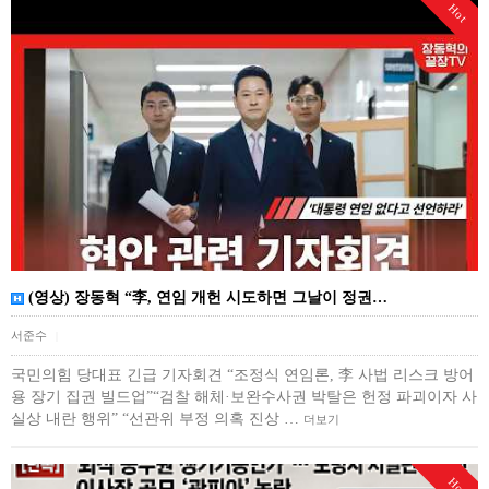
Hot
(영상) 장동혁 “李, 연임 개헌 시도하면 그날이 정권…
서준수
|
국민의힘 당대표 긴급 기자회견 “조정식 연임론, 李 사법 리스크 방어
용 장기 집권 빌드업”“검찰 해체·보완수사권 박탈은 헌정 파괴이자 사
실상 내란 행위” “선관위 부정 의혹 진상 …
더보기
Hot