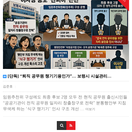
[단독] “퇴직 공무원 챙기기용인가”… 보령시 시설관리…
김준호
|
임원추천위 구성에도 최종 후보 2명 모두 전·현직 공무원 출신시민들
“공공기관이 전직 공무원 일자리 창출창구로 전락” 분통행안부 지침
무색케 하는 ‘식구 챙기기’ 인사 구조 개선 …
더보기