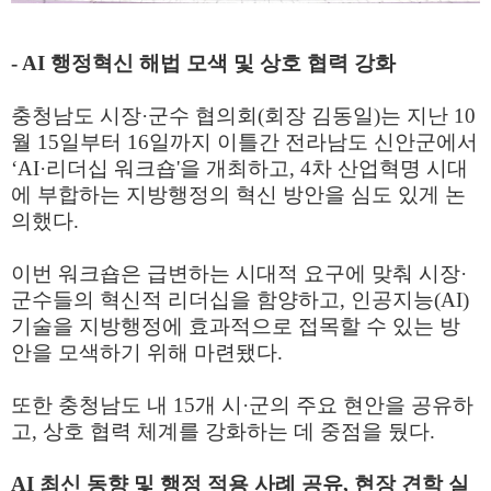
- AI
행정혁신 해법 모색 및 상호 협력 강화
충청남도 시장
·
군수 협의회
(
회장 김동일
)
는 지난
10
월
15
일부터
16
일까지 이틀간 전라남도 신안군에서
‘AI·
리더십 워크숍
'
을 개최하고
, 4
차 산업혁명 시대
에 부합하는 지방행정의 혁신 방안을 심도 있게 논
의했다
.
이번 워크숍은 급변하는 시대적 요구에 맞춰 시장
·
군수들의 혁신적 리더십을 함양하고
,
인공지능
(AI)
기술을 지방행정에 효과적으로 접목할 수 있는 방
안을 모색하기 위해 마련됐다
.
또한 충청남도 내
15
개 시
·
군의 주요 현안을 공유하
고
,
상호 협력 체계를 강화하는 데 중점을 뒀다
.
AI
최신 동향 및 행정 적용 사례 공유
,
현장 견학 실