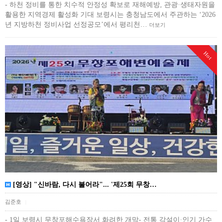
- 하천 정비를 통한 치수적 안정성 확보로 재해예방, 관광·생태자원을
활용한 지역경제 활성화 기대 보령시는 충청남도에서 주관하는 ‘2026
년 지방하천 정비사업 선정공모’에서 평리천…
더보기
Hot
[영상] "신바람, 다시 불어라"... '제25회 무창…
김준호
|
- 1일 보령시 무창포해수욕장서 화려한 개막- 전통 각설이·인기 가수