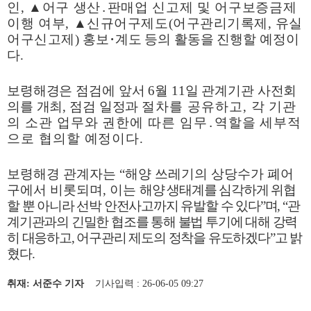
인
,
▲
어구 생산
․
판매업 신고제 및 어구보증금제
이행 여부
,
▲
신규어구제도
(
어구관리기록제
,
유실
어구신고제
)
홍보
･
계도 등의 활동을 진행할 예정이
다
.
보령해경은 점검에 앞서
6
월
11
일 관계기관 사전회
의를 개최
,
점검 일정과
절차를 공유하고
,
각 기관
의 소관 업무와 권한에 따른 임무
․
역할을 세부적
으로 협의할 예정이다
.
보령해경 관계자는
“
해양 쓰레기의 상당수가 폐어
구에서 비롯되며
,
이는
해양 생태계를 심각하게 위협
할 뿐 아니라 선박 안전사고까지 유발할 수 있다
”
며
, “
관
계기관과의 긴밀한 협조를 통해 불법 투기에 대해 강력
히 대응하고
,
어구관리 제도의 정착을 유도하겠다
”
고 밝
혔다
.
취재: 서준수 기자
기사입력 : 26-06-05 09:27