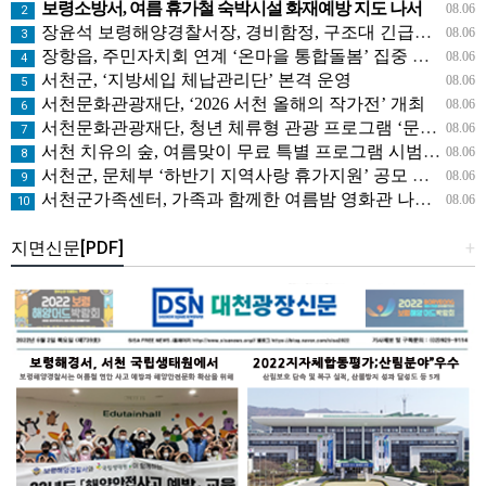
보령소방서, 여름 휴가철 숙박시설 화재예방 지도 나서
08.06
2
장윤석 보령해양경찰서장, 경비함정, 구조대 긴급대응태세 지휘관 현장점검
08.06
3
장항읍, 주민자치회 연계 ‘온마을 통합돌봄’ 집중 홍보
08.06
4
서천군, ‘지방세입 체납관리단’ 본격 운영
08.06
5
서천문화관광재단, ‘2026 서천 올해의 작가전’ 개최
08.06
6
서천문화관광재단, 청년 체류형 관광 프로그램 ‘문득, 서천’ 운영
08.06
7
서천 치유의 숲, 여름맞이 무료 특별 프로그램 시범 운영
08.06
8
서천군, 문체부 ‘하반기 지역사랑 휴가지원’ 공모 선정
08.06
9
서천군가족센터, 가족과 함께한 여름밤 영화관 나들이
08.06
10
지면신문[PDF]
+