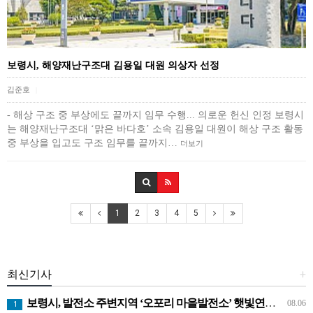
보령시, 해양재난구조대 김용일 대원 의상자 선정
김준호
|
- 해상 구조 중 부상에도 끝까지 임무 수행... 의로운 헌신 인정 보령시
는 해양재난구조대 ‘맑은 바다호’ 소속 김용일 대원이 해상 구조 활동
중 부상을 입고도 구조 임무를 끝까지…
더보기
1
2
3
4
5
최신기사
+
보령시, 발전소 주변지역 ‘오포리 마을발전소’ 햇빛연금 시범모델 선보인다!
08.06
1