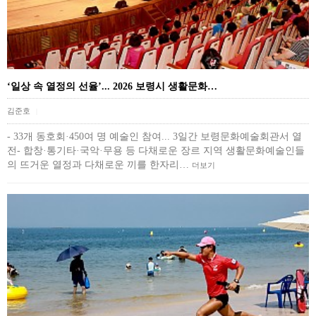
‘일상 속 열정의 선율’... 2026 보령시 생활문화…
김준호
|
- 33개 동호회·450여 명 예술인 참여... 3일간 보령문화예술회관서 열
전- 합창·통기타·국악·무용 등 다채로운 장르 지역 생활문화예술인들
의 뜨거운 열정과 다채로운 끼를 한자리…
더보기