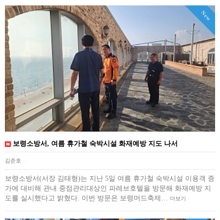
New
보령소방서, 여름 휴가철 숙박시설 화재예방 지도 나서
김준호
|
보령소방서(서장 김태형)는 지난 5일 여름 휴가철 숙박시설 이용객 증
가에 대비해 관내 중점관리대상인 파레브호텔을 방문해 화재예방 지
도를 실시했다고 밝혔다. 이번 방문은 보령머드축제…
더보기