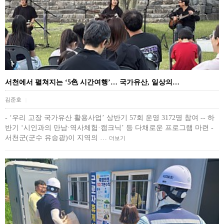
서천에서 펼쳐지는 ‘5色 시간여행’… 국가유산, 일상의…
김준호
|
- ‘우리 고장 국가유산 활용사업’ 상반기 57회 운영 3172명 참여 -- 하
반기 ‘시인과의 만남·역사체험·캠크닉’ 등 다채로운 프로그램 마련 -
서천군(군수 유승광)이 지역의 …
더보기