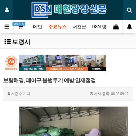
벼룩시장
메인
주요뉴스
서천군
DSN 방송
오피니언
보령시
보령해경, 폐어구 불법투기 예방 일제점검
서준수
기자
기사 등록: 06.05 09:27