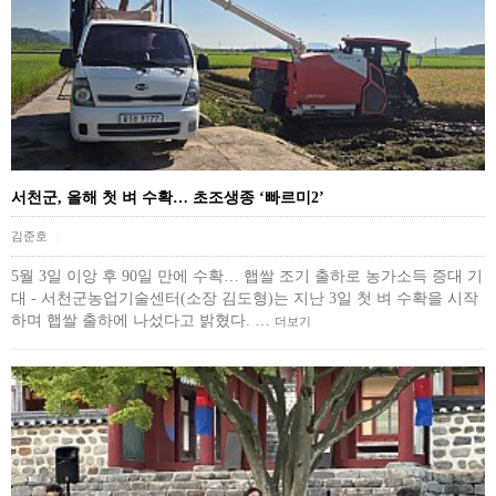
서천군, 올해 첫 벼 수확… 초조생종 ‘빠르미2’
김준호
|
5월 3일 이앙 후 90일 만에 수확… 햅쌀 조기 출하로 농가소득 증대 기
대 - 서천군농업기술센터(소장 김도형)는 지난 3일 첫 벼 수확을 시작
하며 햅쌀 출하에 나섰다고 밝혔다. …
더보기