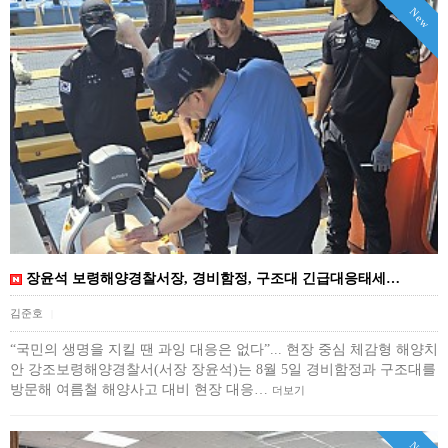
New
장윤석 보령해양경찰서장, 경비함정, 구조대 긴급대응태세…
김준호
|
“국민의 생명을 지킬 땐 과잉 대응은 없다”... 현장 중심 체감형 해양치
안 강조보령해양경찰서(서장 장윤석)는 8월 5일 경비함정과 구조대를
방문해 여름철 해양사고 대비 현장 대응…
더보기