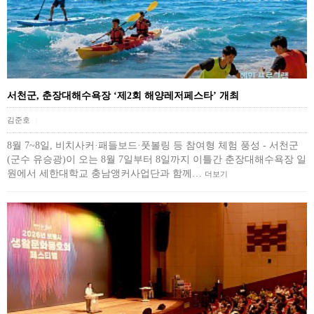
서천군, 춘장대해수욕장 ‘제2회 해양레저페스타’ 개최
김준호
|
8월 7~8일, 비치사커·패들보드·풋볼링 등 참여형 체험 풍성 - 서천군
(군수 유승광)이 오는 8월 7일부터 8일까지 이틀간 춘장대해수욕장 일
원에서 세한대학교 충남앵커사업단과 함께…
더보기