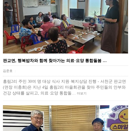
판교면, 행복밥차와 함께 찾아가는 의료·요양 통합돌봄 …
김준호
|
흥림2리 주민 30여 명 대상 식사 지원·복지상담 진행 - 서천군 판교면
(면장 이충희)은 지난 4일 흥림2리 마을회관을 찾아 주민들의 안부와
건강 상태를 살피고, 의료·요양 통합돌…
더보기