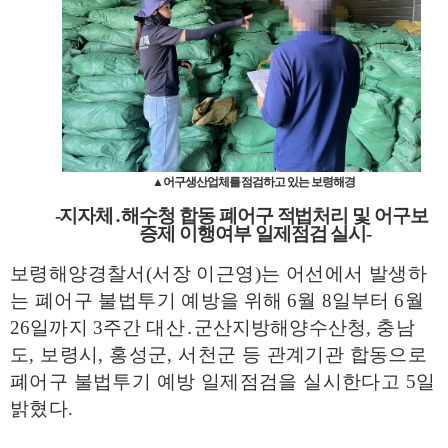
▲어구생산업체를 점검하고 있는 보령해경
-
지자체
․
해수청 합동 폐어구 적법처리 및 어구보
증제 이행여부 일제점검 실시
-
보령해양경찰서
(
서장 이근영
)
는 어선에서 발생하
는 폐어구 불법투기
예방을 위해
6
월
8
일부터
6
월
26
일까지
3
주간 대산
․
군산지방해양수산청
,
충남
도
,
보령시
,
홍성군
,
서천군 등 관계기관 합동으로
폐어구 불법투기 예방 일제점검을 실시한다고
5
일
밝혔다
.