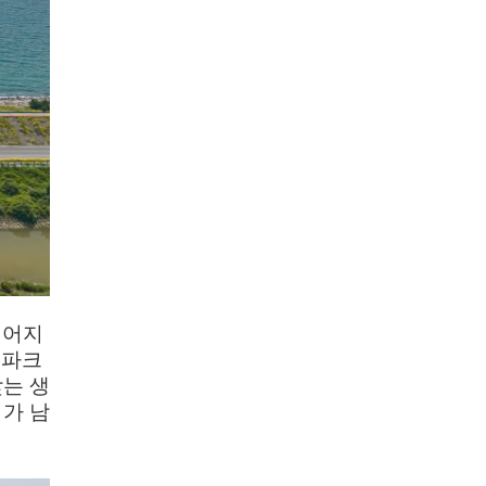
이어지
 파크
는 생
가 남