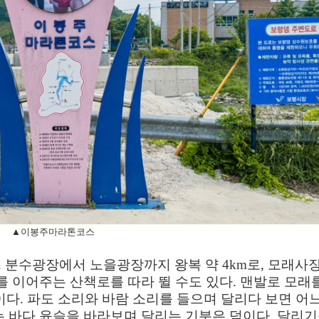
▲이봉주마라톤코스
.
분수광장에서 노을광장까지 왕복 약
4km
로
,
모래사장
를 이어주는 산책로를 따라 뛸 수도 있다
.
맨발로 모래
이다
.
파도 소리와 바람 소리를 들으며 달리다 보면 어
 바다 윤슬을 바라보며 달리는 기분은 덤이다
.
달리기