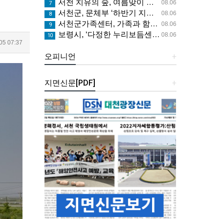
서천 치유의 숲, 여름맞이 무료 특별 프로그램 시범 운영
08.06
7
서천군, 문체부 ‘하반기 지역사랑 휴가지원’ 공모 선정
08.06
8
서천군가족센터, 가족과 함께한 여름밤 영화관 나들이
08.06
9
보령시, ‘다정한 누리보듬센터’ 4층 자율학습실 8월 5일 개관
08.06
10
5 07:37
오피니언
+
지면신문[PDF]
+