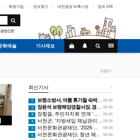
회원가입
정보찾기
대천광장 벼룩시장
접속 246
천광장신문
문화예술
기사제보
보령시
최신기사
+
보령소방서, 여름 휴가철 숙박시설 화재예방 지도 나서
08.06
1
장윤석 보령해양경찰서장, 경비함정, 구조대 긴급대응태세 지휘관 현장점검
08.06
2
장항읍, 주민자치회 연계 ‘온마을 통합돌봄’ 집중 홍보
08.06
3
서천군, ‘지방세입 체납관리단’ 본격 운영
08.06
4
서천문화관광재단, ‘2026 서천 올해의 작가전’ 개최
08.06
5
서천문화관광재단, 청년 체류형 관광 프로그램 ‘문득, 서천’ 운영
08.06
6