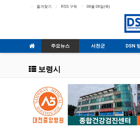
즐겨찾기
RSS 구독
08월 06일(목)
주요뉴스
서천군
DSN 
보령시