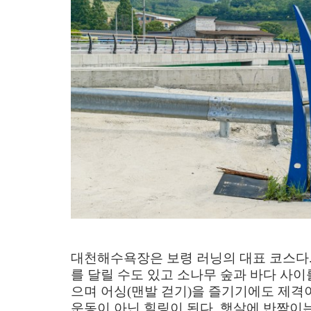
대천해수욕장은 보령 러닝의 대표 코스다
를 달릴 수도 있고 소나무 숲과 바다 사이
으며 어싱
(
맨발 걷기
)
을 즐기기에도 제격
운동이 아닌 힐링이 된다
.
햇살에 반짝이는