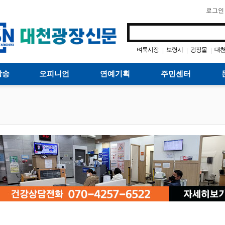
로그인
벼룩시장
보령시
광장몰
대
|
|
|
방송
오피니언
연예기획
주민센터