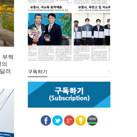
 부쩍
명의
 달려
구독하기
+