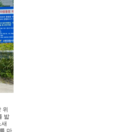
 위
를 밟
느새
를 마