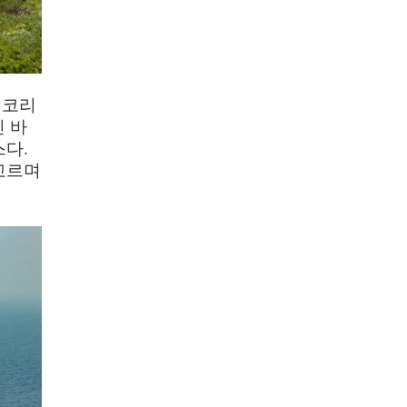
 코리
 바
스다
.
고르며