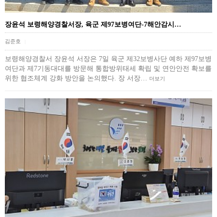
장윤석 보령해양경찰서장, 육군 제97보병여단-7해안감시…
김준호
|
보령해양경찰서 장윤석 서장은 7일 육군 제32보병사단 예하 제97보병
여단과 제7기동대대를 방문해 통합방위태세 확립 및 연안안전 확보를
위한 협조체계 강화 방안을 논의했다. 장 서장…
더보기