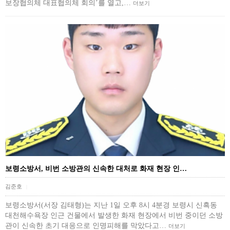
보장협의체 대표협의체 회의’를 열고,…
더보기
보령소방서, 비번 소방관의 신속한 대처로 화재 현장 인…
김준호
|
보령소방서(서장 김태형)는 지난 1일 오후 8시 4분경 보령시 신흑동
대천해수욕장 인근 건물에서 발생한 화재 현장에서 비번 중이던 소방
관이 신속한 초기 대응으로 인명피해를 막았다고…
더보기