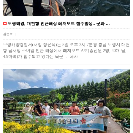
보령해경, 대천항 인근해상 레저보트 침수발생.. 군과 …
김준호
|
보령해양경찰서(서장 장윤석)는 8일 오후 3시 7분경 충남 보령시 대천
항 남서방 소녀암 인근 해상에서 레저보트 A호(승선원 2명, 40대 남,
4.9마력)가 침수되고 있다는 육군 …
더보기