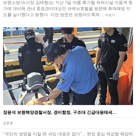
보령소방서(서장 김태형)는 지난 5일 여름 휴가철 숙박시설 이용객 증
가에 대비해 관내 중점관리대상인 파레브호텔을 방문해 화재예방 지
도를 실시했다고 밝혔다. 이번 방문은 보령머드축제…
더보기
장윤석 보령해양경찰서장, 경비함정, 구조대 긴급대응태세…
김준호
|
“국민의 생명을 지킬 땐 과잉 대응은 없다”... 현장 중심 체감형 해양치