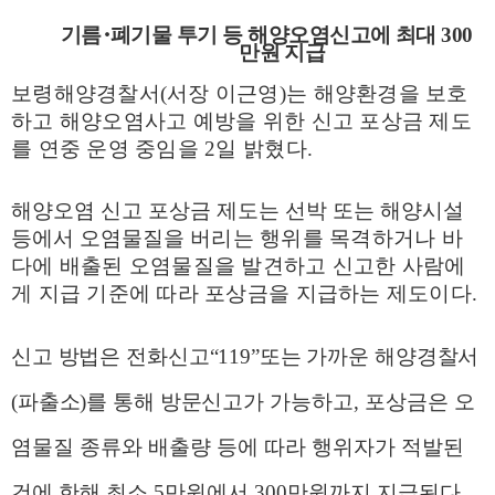
기름
･
폐기물 투기 등 해양오염신고에 최대
300
만원 지급
보령해양경찰서
(
서장 이근영
)
는 해양환경을 보호
하고 해양오염사고 예방을 위한 신고 포상금 제도
를 연중 운영 중임을
2
일 밝혔다
.
해양오염 신고 포상금 제도는 선박 또는 해양시설
등에서 오염물질을
버리는 행위를 목격하거나 바
다에 배출된 오염물질을 발견하고 신고한 사람에
게 지급 기준에 따라 포상금을 지급하는 제도이다
.
신고 방법은 전화신고
“119”
또는 가까운 해양경찰서
(
파출소
)
를 통해 방문
신고가 가능하고
,
포상금은 오
염물질 종류와 배출량 등에 따라 행위자가 적발된
건에 한해 최소
5
만원에서
300
만원까지 지급된다
.