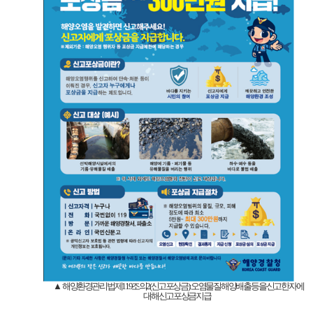
▲
해양환경관리법 제
119
조의
2(
신고포상금
) :
오염물질 해양배출 등을 신고한 자에
대해 신고포상금 지급