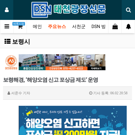
벼룩시장
메인
주요뉴스
서천군
DSN 방송
오피니언
보령시
보령해경, ‘해양오염 신고 포상금 제도’ 운영
서준수
기자
기사 등록: 06.02 20:58