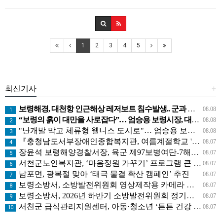
1
2
3
4
5
최신기사
+
보령해경, 대천항 인근해상 레저보트 침수발생.. 군과 공조로 전원구조
08.08
1
“보령의 흙이 대만을 사로잡다”… 엄승용 보령시장, 대만 톱 유튜버들과 머드 외교
08.08
2
"난개발 막고 체류형 웰니스 도시로"… 엄승용 보령시장, 청라면 찾아 첫 '주민 대화'
08.08
3
『충청남도서부장애인종합복지관, 여름계절학교 '신나는 여름탐험대' 성료』
08.07
4
장윤석 보령해양경찰서장, 육군 제97보병여단-7해안감시대대 방문… 밀입국 차단 공조 강화
08.07
5
서천군노인복지관, ‘마음정원 가꾸기’ 프로그램 큰 호응
08.07
6
남포면, 광복절 맞아 ‘태극 물결 확산 캠페인’ 추진
08.07
7
보령소방서, 소방발전위원회 영상제작용 카메라 기탁으로 영상 홍보 역량 강화
08.07
8
보령소방서, 2026년 하반기 소방발전위원회 정기회의 개최
08.07
9
서천군 급식관리지원센터, 아동·청소년 ‘튼튼 건강 교실’ 운영
08.07
10