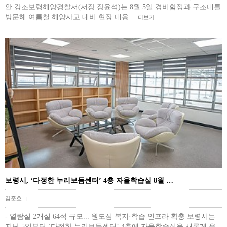
안 강조보령해양경찰서(서장 장윤석)는 8월 5일 경비함정과 구조대를
방문해 여름철 해양사고 대비 현장 대응…
더보기
보령시, ‘다정한 누리보듬센터’ 4층 자율학습실 8월 …
김준호
|
- 열람실 2개실 64석 규모... 원도심 복지·학습 인프라 확충 보령시는
지난 5일부터 ‘다정한 누리보듬센터’ 4층에 자율학습실을 새롭게 운