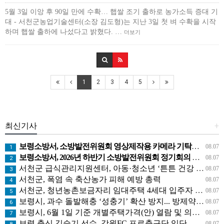
5월 3일 이앙 후 90일 만에 수확… 햅쌀 조기 출하로 농가소득 증대 기
대 - 서천군농업기술센터(소장 김도형)는 지난 3일 첫 벼 수확을 시작
하며 햅쌀 출하에 나섰다고 밝혔다. …
더보기
1
2
3
4
5
최신기사
+
보령소방서, 소방발전위원회 영상제작용 카메라 기탁으로 영상 홍보 역량 강화
08.07
1
보령소방서, 2026년 하반기 소방발전위원회 정기회의 개최
08.07
2
서천군 급식관리지원센터, 아동·청소년 ‘튼튼 건강 교실’ 운영
08.07
3
서천군, 폭염 속 축산농가 피해 예방 총력
08.07
4
서천군, 청년농촌보금자리 임대주택 4세대 입주자 모집
08.07
5
보령시, 과수 돌발해충 ‘성충기’ 확산 방지... 방제약제 배부
08.07
6
보령시, 6월 1일 기준 개별주택가격(안) 열람 및 의견제출 접수
08.07
7
보령 출신 김슬기 선수, 강원FC 프로축구단 입단
08.07