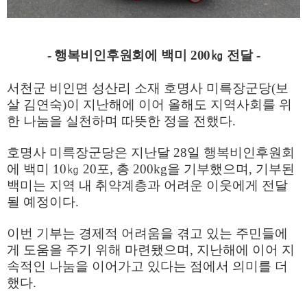
-
행복비인후원회에 백미
200
㎏
전달
-
서천군 비인면 성산리 소재 호명사 미륵장군당
(
보
살 김연숙
)
이 지난해에 이어 올해도 지역사회를 위
한 나눔을 실천하며 따뜻한 정을 전했다
.
호명사 미륵장군당은 지난달
28
일 행복비인후원회
에 백미
10
㎏
20
포
,
총
200kg
을 기부했으며
,
기부된
백미는 지역 내 취약계층과 어려운 이웃에게 전달
될 예정이다
.
이번 기부는 경제적 어려움을 겪고 있는 주민들에
게 도움을 주기 위해 마련됐으며
,
지난해에 이어 지
속적인 나눔을 이어가고 있다는 점에서 의미를 더
했다
.