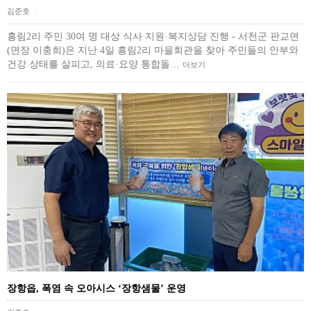
김준호
|
흥림2리 주민 30여 명 대상 식사 지원·복지상담 진행 - 서천군 판교면
(면장 이충희)은 지난 4일 흥림2리 마을회관을 찾아 주민들의 안부와
건강 상태를 살피고, 의료·요양 통합돌…
더보기
장항읍, 폭염 속 오아시스 ‘장항샘물’ 운영