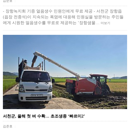
김준호
|
- 장항녹지회 기증 얼음생수 민원인에게 무료 제공 - 서천군 장항읍
(읍장 전종석)이 지속되는 폭염에 대응해 민원실을 방문하는 주민들
에게 시원한 얼음생수를 무료로 제공하는 ‘장항샘물…
더보기
서천군, 올해 첫 벼 수확… 초조생종 ‘빠르미2’
김준호
|