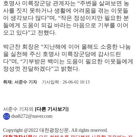
호명사 미륵장군당 관계자는
“
주변을 살펴보면 농
사를 짓지 못하거나 생활에 어려움을 겪는 이웃들
이 생각보다 많다
”
며
, “
작은 정성이지만 필요한 분
들에게 도움이 되길 바라는 마음으로 기부를 이어
오고 있다
”
고 전했다
.
박근찬 회장은
“
지난해에 이어 올해도 소중한 나눔
을 실천해 주신 호명사 미륵장군당에 감사드린
다
”
며
, “
기부받은 백미는 도움이 필요한 이웃들에게
정성껏 전달하겠다
”
고 밝혔다
.
취재: 서준수 기자
기사입력 : 26-06-02 10:13
서준수 기자의
[다른 기사보기]
dsn8272@naver.com
Copyright @2022 대천광장신문. All rights reserved.