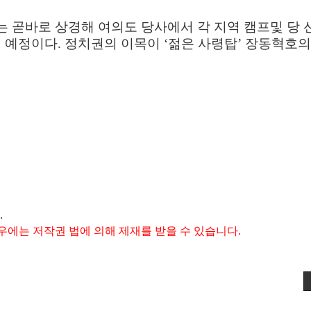
는 곧바로 상경해 여의도 당사에서 각 지역 캠프및 당 
 예정이다. 정치권의 이목이 ‘젊은 사령탑’ 장동혁호의
.
우에는 저작권 법에 의해 제재를 받을 수 있습니다.