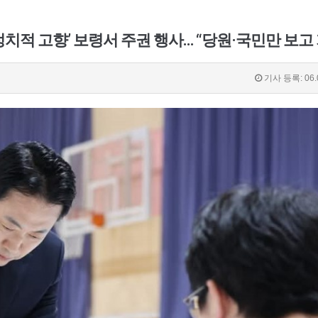
정치적 고향’ 보령서 주권 행사… “당원·국민만 보고 가
기사 등록: 06.0