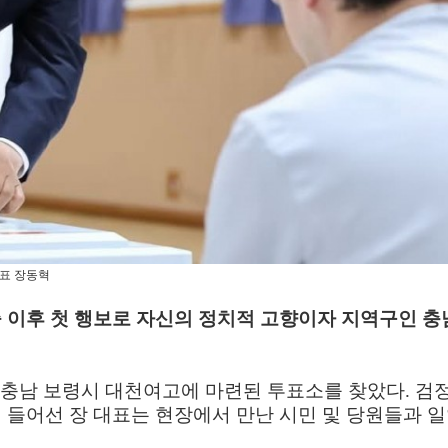
표 장동혁
 이후 첫 행보로 자신의 정치적 고향이자 지역구인 충
분 충남 보령시 대천여고에 마련된 투표소를 찾았다. 검
들어선 장 대표는 현장에서 만난 시민 및 당원들과 