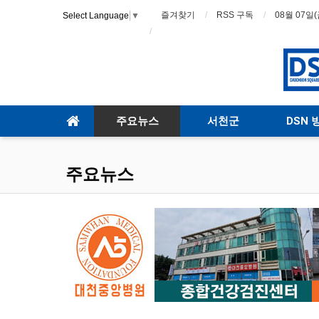
즐겨찾기
RSS 구독
08월 07일(
Select Language
▼
주요뉴스
서천군
DSN 
주요뉴스