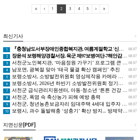
1
2
3
4
5
최신기사
+
『충청남도서부장애인종합복지관, 여름계절학교 '신나는 여름탐험대' 성료』
08.07
1
장윤석 보령해양경찰서장, 육군 제97보병여단-7해안감시대대 방문… 밀입국 차단 공조 강화
08.07
2
서천군노인복지관, ‘마음정원 가꾸기’ 프로그램 큰 호응
08.07
3
남포면, 광복절 맞아 ‘태극 물결 확산 캠페인’ 추진
08.07
4
보령소방서, 소방발전위원회 영상제작용 카메라 기탁으로 영상 홍보 역량 강화
08.07
5
보령소방서, 2026년 하반기 소방발전위원회 정기회의 개최
08.07
6
서천군 급식관리지원센터, 아동·청소년 ‘튼튼 건강 교실’ 운영
08.07
7
서천군, 폭염 속 축산농가 피해 예방 총력
08.07
8
서천군, 청년농촌보금자리 임대주택 4세대 입주자 모집
08.07
9
보령시, 과수 돌발해충 ‘성충기’ 확산 방지... 방제약제 배부
08.07
10
지면신문[PDF]
+