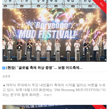
Hot
[현장] "글로벌 축제 위상 증명"... 보령 머드축제…
김준호
|
▲개막식 무대에서 주요 내빈들이 축제의 시작을 알리는 버튼을 누르
고 있다. 뒤쪽 대형 LED 화면에는 '29th Boryeong MUD FESTIVAL!'이
라는 문구와 함께 화려한…
더보기