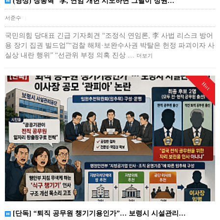
(영상) 장동혁 “李, 연임 개헌 시도하면 그날이 정권…
서준수
|
국민의힘 당대표 긴급 기자회견 “조정식 연임론, 李 사법 리스크 방어
용 장기 집권 빌드업”“검찰 해체·보완수사권 박탈은 헌정 파괴이자 사
실상 내란 행위” “선관위 부정 의혹 진상 …
더보기
Hot
[단독] “퇴직 공무원 챙기기용인가”… 보령시 시설관리…