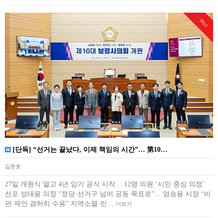
Hot
[단독] “선거는 끝났다, 이제 책임의 시간”… 第10…
김준호
|
27일 개원식 열고 4년 임기 공식 시작… 12명 의원 ‘시민 중심 의정’
선포 성태용 의장 “정당·선거구 넘어 공동 목표로”… 엄승용 시장 “비
판·제안 겸허히 수용” 지역소멸·민…
더보기