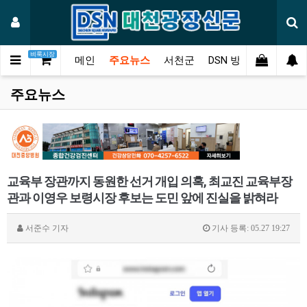
벼룩시장
메인
주요뉴스
서천군
DSN 방송
오피니언
주요뉴스
교육부 장관까지 동원한 선거 개입 의혹, 최교진 교육부장
관과 이영우 보령시장 후보는 도민 앞에 진실을 밝혀라
서준수
기자
기사 등록: 05.27 19:27