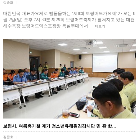
김준호
|
대한민국 대표가요제로 발돋움하는 ‘제8회 보령머드가요제’가 오는 8
월 2일(일) 오후 7시 30분 제29회 보령머드축제가 펼쳐지고 있는 대천
해수욕장 보령머드엑스포광장 특설무대에서 …
더보기
보령시, 여름휴가철 계기 청소년유해환경감시단 민·관 합…
김준호
|