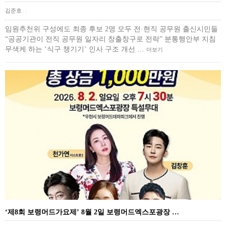
김준호
|
임원추천위 구성에도 최종 후보 2명 모두 전·현직 공무원 출신시민들
“공공기관이 전직 공무원 일자리 창출창구로 전락” 분통행안부 지침
무색케 하는 ‘식구 챙기기’ 인사 구조 개선 …
더보기
‘제8회 보령머드가요제’ 8월 2일 보령머드엑스포광장 …