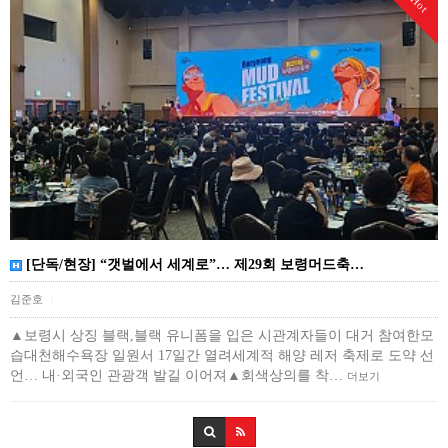
Hot
[단독/현장] “갯벌에서 세계로”… 제29회 보령머드축…
김준호
|
▲보령시 상징 블랙,블랙 유니폼을 입은 시관계자들이 대거 참여한모
습대천해수욕장 일원서 17일간 열려세계적 해양 레저 축제로 도약 선
언… 내·외국인 관광객 발길 이어져▲회색상의를 착…
더보기