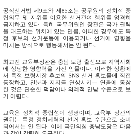
공직선거법 제
9
조와 제
85
조는 공무원의 정치적 중
립의무 및 지위를 이용한 선거관여 행위를 엄격히
금지하고 있다
.
특히 국무위원인 장관은 국가 권력
을 대표하는 위치에 있는 만큼
,
어떠한 경우에도 특
정 후보의 선거운동에 이용되거나 선거에 영향을
미치는 방식으로 행동해서는 안 된다
.
최교진 교육부장관은 충남 보령 출신으로 지역사회
에 상당한 영향력을 가진 인물이다
.
이러한 상황에
서 특정 보령시장 후보의
SNS
선거 홍보물에 직접
등장하고
,
친분과 지지를 연상시키는 연출에 동참
한 것은 단순한 덕담이나 의례적 만남 수준으로 보
기 어렵다
.
교육은 정치적 중립성이 생명이며
,
교육부 장관의
권위는 특정 정치세력의 선거 홍보 수단으로 소비
되어서는 안 된다
.
이에 국민의힘 충남도당은 다음
과 같이 강력히 요구한다
.