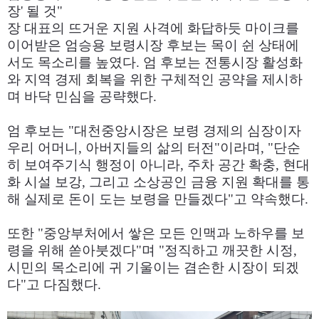
장' 될 것"
​장 대표의 뜨거운 지원 사격에 화답하듯 마이크를
이어받은 엄승용 보령시장 후보는 목이 쉰 상태에
서도 목소리를 높였다. 엄 후보는 전통시장 활성화
와 지역 경제 회복을 위한 구체적인 공약을 제시하
며 바닥 민심을 공략했다.
​엄 후보는 "대천중앙시장은 보령 경제의 심장이자
우리 어머니, 아버지들의 삶의 터전"이라며, "단순
히 보여주기식 행정이 아니라, 주차 공간 확충, 현대
화 시설 보강, 그리고 소상공인 금융 지원 확대를 통
해 실제로 돈이 도는 보령을 만들겠다"고 약속했다.
​또한 "중앙부처에서 쌓은 모든 인맥과 노하우를 보
령을 위해 쏟아붓겠다"며 "정직하고 깨끗한 시정,
시민의 목소리에 귀 기울이는 겸손한 시장이 되겠
다"고 다짐했다.