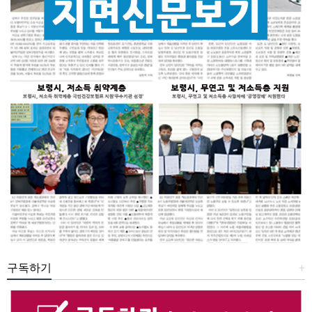
구독하기
+