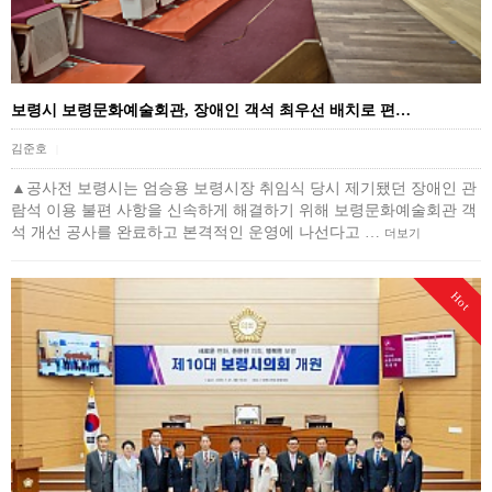
보령시 보령문화예술회관, 장애인 객석 최우선 배치로 편…
김준호
|
▲공사전 보령시는 엄승용 보령시장 취임식 당시 제기됐던 장애인 관
람석 이용 불편 사항을 신속하게 해결하기 위해 보령문화예술회관 객
석 개선 공사를 완료하고 본격적인 운영에 나선다고 …
더보기
Hot