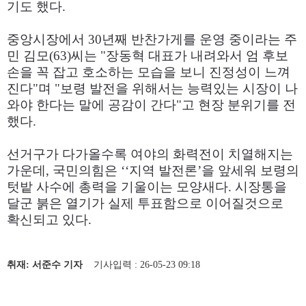
기도 했다.
​중앙시장에서 30년째 반찬가게를 운영 중이라는 주
민 김모(63)씨는 "장동혁 대표가 내려와서 엄 후보
손을 꼭 잡고 호소하는 모습을 보니 진정성이 느껴
진다"며 "보령 발전을 위해서는 능력있는 시장이 나
와야 한다는 말에 공감이 간다"고 현장 분위기를 전
했다.
​선거구가 다가올수록 여야의 화력전이 치열해지는
가운데, 국민의힘은 ‘‘지역 발전론’을 앞세워 보령의
텃밭 사수에 총력을 기울이는 모양새다. 시장통을
달군 붉은 열기가 실제 투표함으로 이어질것으로
확신되고 있다.
취재: 서준수 기자
기사입력 : 26-05-23 09:18