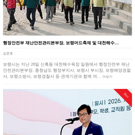
행정안전부 재난안전관리본부장, 보령머드축제 및 대천해수…
김준호
|
보령시는 지난 28일 신흑동 대천해수욕장 일원에서 행정안전부 재난
안전관리본부장, 충청남도 행정부지사, 보령시 부시장, 보령해양경찰
서, 보령소방서, 보령경찰서 등 관계기관과 함께 여…
더보기
Hot