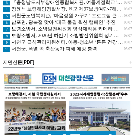
『충청남도서부장애인종합복지관, 여름계절학교 '신나는 여름탐험대' 성료』
08.07
3
장윤석 보령해양경찰서장, 육군 제97보병여단-7해안감시대대 방문… 밀입국 차단 공조 강화
08.07
4
서천군노인복지관, ‘마음정원 가꾸기’ 프로그램 큰 호응
08.07
5
남포면, 광복절 맞아 ‘태극 물결 확산 캠페인’ 추진
08.07
6
보령소방서, 소방발전위원회 영상제작용 카메라 기탁으로 영상 홍보 역량 강화
08.07
7
보령소방서, 2026년 하반기 소방발전위원회 정기회의 개최
08.07
8
서천군 급식관리지원센터, 아동·청소년 ‘튼튼 건강 교실’ 운영
08.07
9
서천군, 폭염 속 축산농가 피해 예방 총력
08.07
10
지면신문[PDF]
+