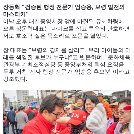
​장동혁 "검증된 행정 전문가 엄승용, 보령 발전의
마스터키"
​이날 오후 대천중앙시장 앞에 마련된 유세차량에
오른 장동혁대표는 마이크를 잡고 특유의 단호하면
서도 호소력 짙은 목소리로 포문을 열었다.
​장 대표는 "보령의 경제를 살리고, 우리 아이들의 미
래를 책임질 후보가 누구냐"고 반문하며, "문화체육
관광부 기획조정실장 등 중앙부처의 핵심 요직을
두루 거친 '진짜 행정 전문가' 엄승용 후보뿐"이라고
강조했다.