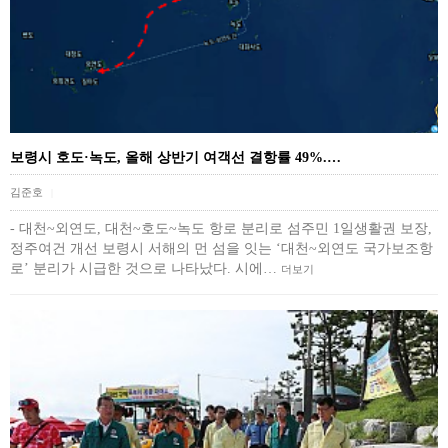
보령시 호도·녹도, 올해 상반기 여객선 결항률 49%.…
김준호
|
- 대천~외연도, 대천~호도~녹도 항로 분리로 섬주민 1일생활권 보장,
정주여건 개선 보령시 서해의 먼 섬을 잇는 ‘대천~외연도 국가보조항
로’ 분리가 시급한 것으로 나타났다. 시에…
더보기