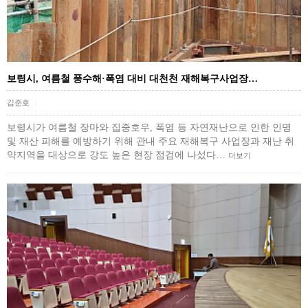
보령시, 여름철 풍수해·폭염 대비 대천천 재해복구사업장…
김준호
|
보령시가 여름철 장마와 집중호우, 폭염 등 자연재난으로 인한 인명
및 재산 피해를 예방하기 위해 관내 주요 재해복구 사업장과 재난 취
약지역을 대상으로 강도 높은 현장 점검에 나섰다…
더보기