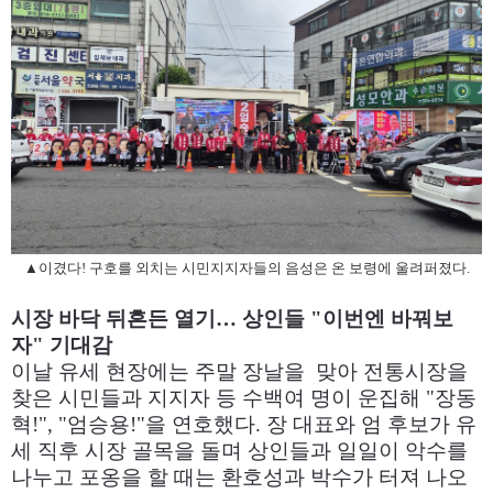
▲
이겼다! 구호를 외치는 시민지지자들의 음성은 온 보령에 울려퍼졌다.
​시장 바닥 뒤흔든 열기… 상인들 "이번엔 바꿔보
자" 기대감
​이날 유세 현장에는 주말 장날을 맞아 전통시장을
찾은 시민들과 지지자 등 수백여 명이 운집해 "장동
혁!", "엄승용!"을 연호했다. 장 대표와 엄 후보가 유
세 직후 시장 골목을 돌며 상인들과 일일이 악수를
나누고 포옹을 할 때는 환호성과 박수가 터져 나오