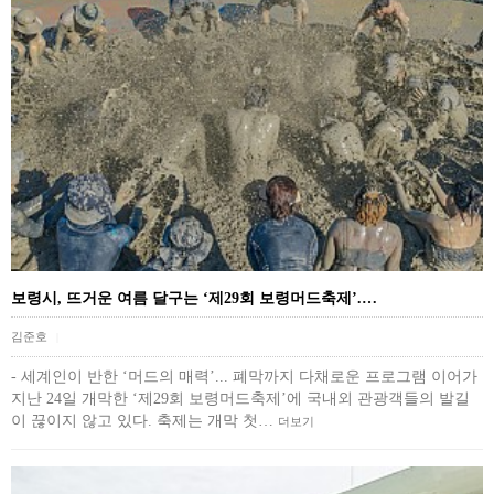
보령시, 뜨거운 여름 달구는 ‘제29회 보령머드축제’.…
김준호
|
- 세계인이 반한 ‘머드의 매력’... 폐막까지 다채로운 프로그램 이어가
지난 24일 개막한 ‘제29회 보령머드축제’에 국내외 관광객들의 발길
이 끊이지 않고 있다. 축제는 개막 첫…
더보기