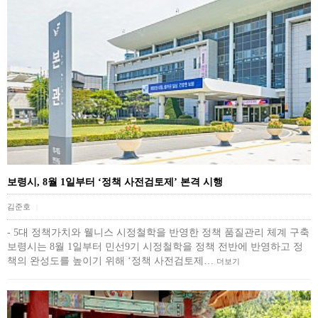
보령시, 8월 1일부터 ‘정책 사전검토제’ 본격 시행
김준호
|
- 5대 정책가치와 웰니스 시정철학을 반영한 정책 품질관리 체계 구축
보령시는 8월 1일부터 민선9기 시정철학을 정책 전반에 반영하고 정
책의 완성도를 높이기 위해 ‘정책 사전검토제…
더보기