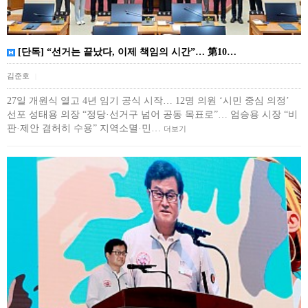
[단독] “선거는 끝났다, 이제 책임의 시간”… 第10…
김준호
|
27일 개원식 열고 4년 임기 공식 시작… 12명 의원 ‘시민 중심 의정’
선포 성태용 의장 “정당·선거구 넘어 공동 목표로”… 엄승용 시장 “비
판·제안 겸허히 수용” 지역소멸·민…
더보기