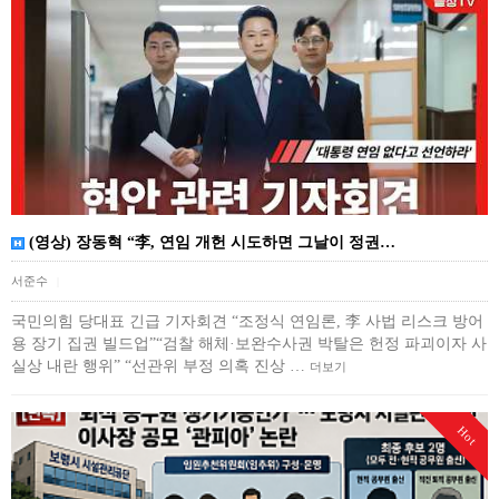
(영상) 장동혁 “李, 연임 개헌 시도하면 그날이 정권…
서준수
|
국민의힘 당대표 긴급 기자회견 “조정식 연임론, 李 사법 리스크 방어
용 장기 집권 빌드업”“검찰 해체·보완수사권 박탈은 헌정 파괴이자 사
실상 내란 행위” “선관위 부정 의혹 진상 …
더보기
Hot