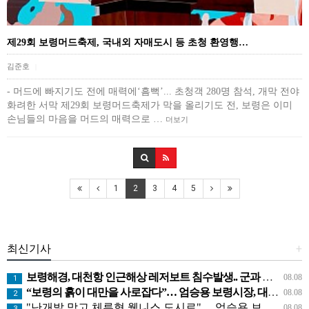
제29회 보령머드축제, 국내외 자매도시 등 초청 환영행…
김준호
|
- 머드에 빠지기도 전에 매력에‘흠뻑’... 초청객 280명 참석, 개막 전야
화려한 서막 제29회 보령머드축제가 막을 올리기도 전, 보령은 이미
손님들의 마음을 머드의 매력으로 …
더보기
1
2
3
4
5
최신기사
+
보령해경, 대천항 인근해상 레저보트 침수발생.. 군과 공조로 전원구조
08.08
1
“보령의 흙이 대만을 사로잡다”… 엄승용 보령시장, 대만 톱 유튜버들과 머드 외교
08.08
2
"난개발 막고 체류형 웰니스 도시로"… 엄승용 보령시장, 청라면 찾아 첫 '주민 대화'
08.08
3