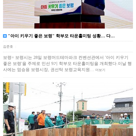
"아이 키우기 좋은 보령" 학부모 타운홀미팅 성황… 다…
김준호
|
보령= 보령시는 28일 보령머드테마파크 컨벤션관에서 '아이 키우기
좋은 보령'​을 주제로 민선 9기 학부모 타운홀미팅을 개최했다.이날 행
사에는 엄승용 보령시장, 권선탁 보령교육지원…
더보기