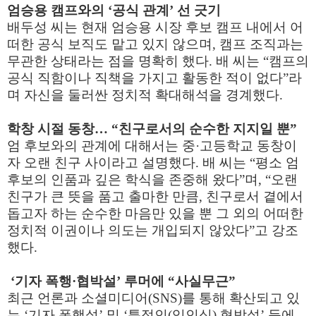
엄승용 캠프와의 ‘공식 관계’ 선 긋기
배두성 씨는 현재 엄승용 시장 후보 캠프 내에서 어
떠한 공식 보직도 맡고 있지 않으며, 캠프 조직과는
무관한 상태라는 점을 명확히 했다. 배 씨는 “캠프의
공식 직함이나 직책을 가지고 활동한 적이 없다”라
며 자신을 둘러싼 정치적 확대해석을 경계했다.
학창 시절 동창… “친구로서의 순수한 지지일 뿐”
엄 후보와의 관계에 대해서는 중·고등학교 동창이
자 오랜 친구 사이라고 설명했다. 배 씨는 “평소 엄
후보의 인품과 깊은 학식을 존중해 왔다”며, “오랜
친구가 큰 뜻을 품고 출마한 만큼, 친구로서 곁에서
돕고자 하는 순수한 마음만 있을 뿐 그 외의 어떠한
정치적 이권이나 의도는 개입되지 않았다”고 강조
했다.
‘기자 폭행·협박설’ 루머에 “사실무근”
최근 언론과 소셜미디어(SNS)를 통해 확산되고 있
는 ‘기자 폭행설’ 및 ‘특정인(임인식) 협박설’ 등에