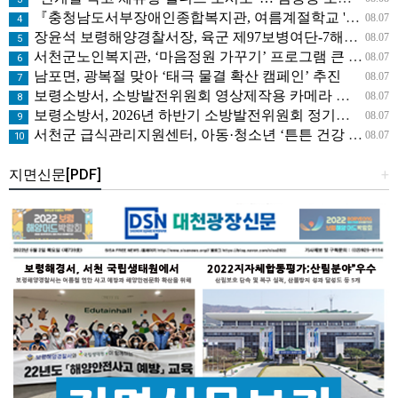
『충청남도서부장애인종합복지관, 여름계절학교 '신나는 여름탐험대' 성료』
08.07
4
장윤석 보령해양경찰서장, 육군 제97보병여단-7해안감시대대 방문… 밀입국 차단 공조 강화
08.07
5
서천군노인복지관, ‘마음정원 가꾸기’ 프로그램 큰 호응
08.07
6
남포면, 광복절 맞아 ‘태극 물결 확산 캠페인’ 추진
08.07
7
보령소방서, 소방발전위원회 영상제작용 카메라 기탁으로 영상 홍보 역량 강화
08.07
8
보령소방서, 2026년 하반기 소방발전위원회 정기회의 개최
08.07
9
서천군 급식관리지원센터, 아동·청소년 ‘튼튼 건강 교실’ 운영
08.07
10
지면신문[PDF]
+