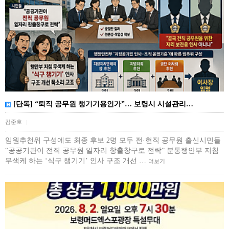
[단독] “퇴직 공무원 챙기기용인가”… 보령시 시설관리…
김준호
|
임원추천위 구성에도 최종 후보 2명 모두 전·현직 공무원 출신시민들
“공공기관이 전직 공무원 일자리 창출창구로 전락” 분통행안부 지침
무색케 하는 ‘식구 챙기기’ 인사 구조 개선 …
더보기