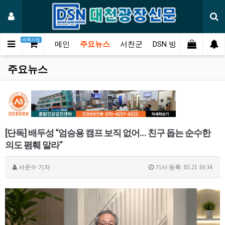
벼룩시장
메인
주요뉴스
서천군
DSN 방송
오피니언
주요뉴스
[단독] 배두성 “엄승용 캠프 보직 없어… 친구 돕는 순수한
의도 폄훼 말라”
서준수
기자
기사 등록: 05.21 16:34