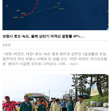
보령시 호도·녹도, 올해 상반기 여객선 결항률 49%.…
김준호
|
- 대천~외연도, 대천~호도~녹도 항로 분리로 섬주민 1일생활권 보장,
정주여건 개선 보령시 서해의 먼 섬을 잇는 ‘대천~외연도 국가보조항
로’ 분리가 시급한 것으로 나타났다. 시에…
더보기