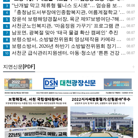
"난개발 막고 체류형 웰니스 도시로"… 엄승용 보령시장, 청라면 찾아 첫 '주민 대화'
08.08
3
『충청남도서부장애인종합복지관, 여름계절학교 '신나는 여름탐험대' 성료』
08.07
4
장윤석 보령해양경찰서장, 육군 제97보병여단-7해안감시대대 방문… 밀입국 차단 공조 강화
08.07
5
서천군노인복지관, ‘마음정원 가꾸기’ 프로그램 큰 호응
08.07
6
남포면, 광복절 맞아 ‘태극 물결 확산 캠페인’ 추진
08.07
7
보령소방서, 소방발전위원회 영상제작용 카메라 기탁으로 영상 홍보 역량 강화
08.07
8
보령소방서, 2026년 하반기 소방발전위원회 정기회의 개최
08.07
9
서천군 급식관리지원센터, 아동·청소년 ‘튼튼 건강 교실’ 운영
08.07
10
지면신문[PDF]
+