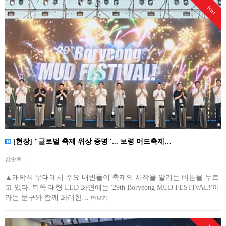
Hot
[현장] "글로벌 축제 위상 증명"... 보령 머드축제…
김준호
|
▲개막식 무대에서 주요 내빈들이 축제의 시작을 알리는 버튼을 누르
고 있다. 뒤쪽 대형 LED 화면에는 '29th Boryeong MUD FESTIVAL!'이
라는 문구와 함께 화려한…
더보기