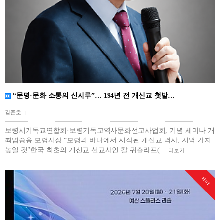
“문명·문화 소통의 신시루”… 194년 전 개신교 첫발…
김준호
|
보령시기독교연합회·보령기독교역사문화선교사업회, 기념 세미나 개
최엄승용 보령시장 “보령의 바다에서 시작된 개신교 역사, 지역 가치
높일 것”한국 최초의 개신교 선교사인 칼 귀츨라프(…
더보기
Hot