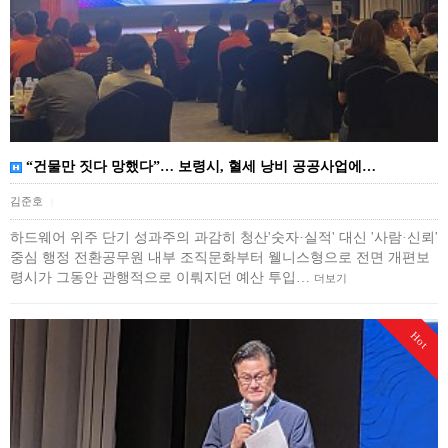
“건물만 짓다 망했다”… 보령시, 혈세 낭비 공공사업에…
김준호
|
하드웨어 위주 단기 성과주의 과감히 청산'숫자·실적' 대신 '사람·신뢰'
중심 행정 전환공무원 내부 조직문화부터 웰니스형으로 전면 개편보
령시가 그동안 관행적으로 이뤄지던 예산 투입…
더보기
Hot