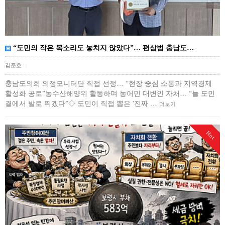
“도민의 작은 목소리도 놓치지 않았다”… 편삼범 충남도…
김준호
|
충남도의회 의정모니터단 직접 선정… “현장 중심 소통과 지역경제
활성화 공로”농수산해양위 활동하며 농어민 대변인 자처… “늘 도민
곁에서 발로 뛰겠다”◇ 도민이 직접 뽑은 '진짜 …
더보기
Hot