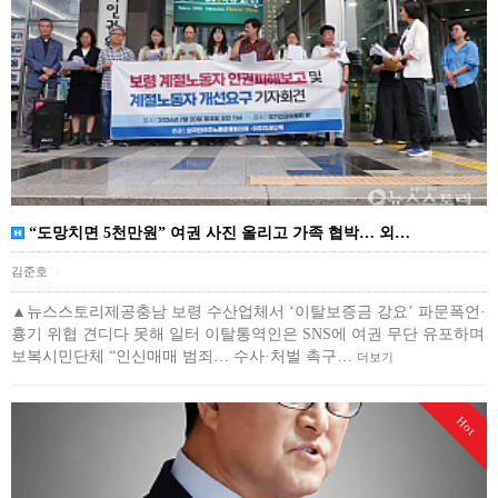
“도망치면 5천만원” 여권 사진 올리고 가족 협박… 외…
김준호
|
▲뉴스스토리제공충남 보령 수산업체서 ‘이탈보증금 강요’ 파문폭언·
흉기 위협 견디다 못해 일터 이탈통역인은 SNS에 여권 무단 유포하며
보복시민단체 “인신매매 범죄… 수사·처벌 촉구…
더보기
Hot