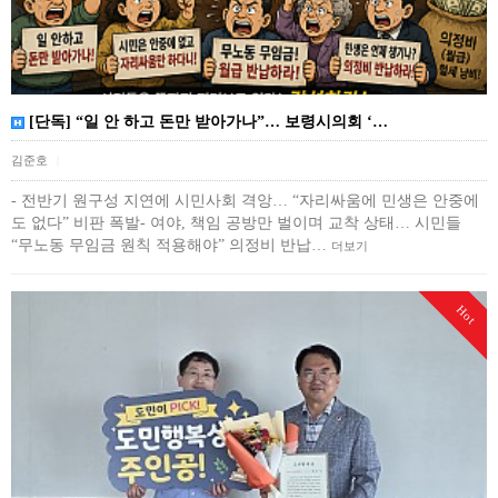
[단독] “일 안 하고 돈만 받아가나”… 보령시의회 ‘…
김준호
|
- 전반기 원구성 지연에 시민사회 격앙… “자리싸움에 민생은 안중에
도 없다” 비판 폭발- 여야, 책임 공방만 벌이며 교착 상태… 시민들
“무노동 무임금 원칙 적용해야” 의정비 반납…
더보기
Hot