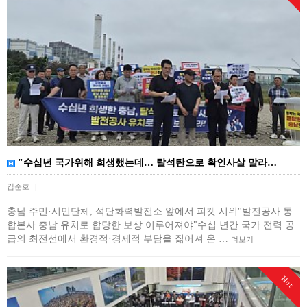
"수십년 국가위해 희생했는데… 탈석탄으로 확인사살 말라…
김준호
|
충남 주민·시민단체, 석탄화력발전소 앞에서 피켓 시위"발전공사 통
합본사 충남 유치로 합당한 보상 이루어져야"수십 년간 국가 전력 공
급의 최전선에서 환경적·경제적 부담을 짊어져 온 …
더보기
Hot