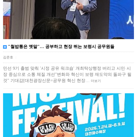
"철밥통은 옛말"… 공부하고 현장 뛰는 보령시 공무원들
김준호
|
민선 9기 출범 맞춰 '시정 공유 워크숍' 개최탁상행정 버리고 시민·시
장 중심으로 소통 체질 개선"변화와 혁신이 보령 재도약의 돌파구 될
것" 기대감[대천광장신문=공무원 혁신 현장…
더보기