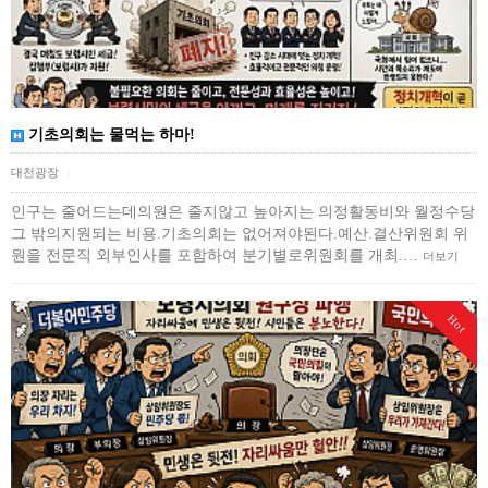
기초의회는 물먹는 하마!
대천광장
|
인구는 줄어드는데의원은 줄지않고 높아지는 의정활동비와 월정수당
그 밖의지원되는 비용.기초의회는 없어져야된다.예산.결산위원회 위
원을 전문직 외부인사를 포함하여 분기별로위원회를 개최.…
더보기
Hot