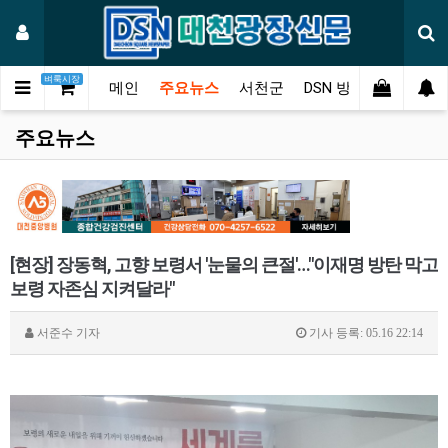
벼룩시장
메인
주요뉴스
서천군
DSN 방송
오피니언
주요뉴스
[현장] 장동혁, 고향 보령서 '눈물의 큰절'…"이재명 방탄 막고
보령 자존심 지켜달라"
서준수
기자
기사 등록: 05.16 22:14