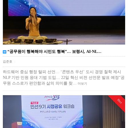
“공무원이 행복해야 시민도 행복”… 보령시, AI·NL…
김준호
|
하드웨어 중심 행정 탈피 선언… ‘콘텐츠 우선’ 도시 경영 철학 제시
NLP 기반 민원 응대 기법 도입… 22일 혁신 비전 선언문 발표 예정“공
무원 스스로가 편안함과 삶의 의미를 찾…
더보기
Hot