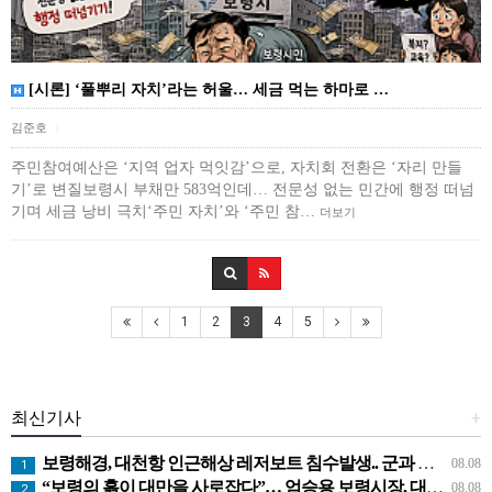
[시론] ‘풀뿌리 자치’라는 허울… 세금 먹는 하마로 …
김준호
|
주민참여예산은 ‘지역 업자 먹잇감’으로, 자치회 전환은 ‘자리 만들
기’로 변질보령시 부채만 583억인데… 전문성 없는 민간에 행정 떠넘
기며 세금 낭비 극치‘주민 자치’와 ‘주민 참…
더보기
1
2
3
4
5
최신기사
+
보령해경, 대천항 인근해상 레저보트 침수발생.. 군과 공조로 전원구조
08.08
1
“보령의 흙이 대만을 사로잡다”… 엄승용 보령시장, 대만 톱 유튜버들과 머드 외교
08.08
2