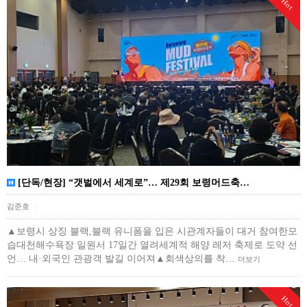
Hot
[단독/현장] “갯벌에서 세계로”… 제29회 보령머드축…
김준호
|
▲보령시 상징 블랙,블랙 유니폼을 입은 시관계자들이 대거 참여한모
습대천해수욕장 일원서 17일간 열려세계적 해양 레저 축제로 도약 선
언… 내·외국인 관광객 발길 이어져▲회색상의를 착…
더보기
Hot