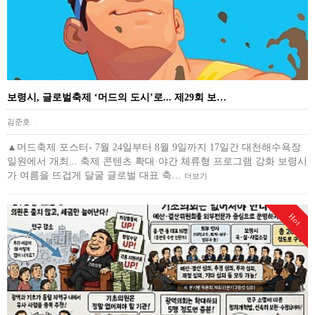
보령시, 글로벌축제 ‘머드의 도시’로... 제29회 보…
김준호
|
▲머드축제 포스터- 7월 24일부터 8월 9일까지 17일간 대천해수욕장
일원에서 개최... 축제 콘텐츠 확대·야간 체류형 프로그램 강화 보령시
가 여름을 뜨겁게 달굴 글로벌 대표 축…
더보기
Hot