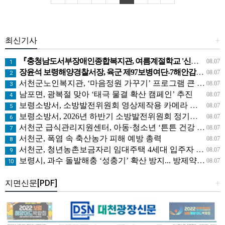
최신기사
+
『충청남도서부장애인종합복지관, 여름계절학교 '신나는 여름탐험대' 성료』
08.07
1
장윤석 보령해양경찰서장, 육군 제97보병여단-7해안감시대대 방문… 밀입국 차단 공조 강화
08.07
2
서천군노인복지관, ‘마음정원 가꾸기’ 프로그램 큰 호응
08.07
3
남포면, 광복절 맞아 ‘태극 물결 확산 캠페인’ 추진
08.07
4
보령소방서, 소방발전위원회 영상제작용 카메라 기탁으로 영상 홍보 역량 강화
08.07
5
보령소방서, 2026년 하반기 소방발전위원회 정기회의 개최
08.07
6
서천군 급식관리지원센터, 아동·청소년 ‘튼튼 건강 교실’ 운영
08.07
7
서천군, 폭염 속 축산농가 피해 예방 총력
08.07
8
서천군, 청년농촌보금자리 임대주택 4세대 입주자 모집
08.07
9
보령시, 과수 돌발해충 ‘성충기’ 확산 방지... 방제약제 배부
08.07
10
지면신문[PDF]
+