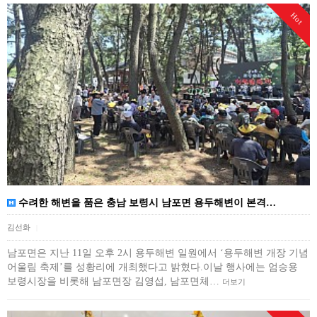
Hot
수려한 해변을 품은 충남 보령시 남포면 용두해변이 본격…
김선화
|
남포면은 지난 11일 오후 2시 용두해변 일원에서 ‘용두해변 개장 기념
어울림 축제’를 성황리에 개최했다고 밝혔다.이날 행사에는 엄승용
보령시장을 비롯해 남포면장 김영섭, 남포면체…
더보기