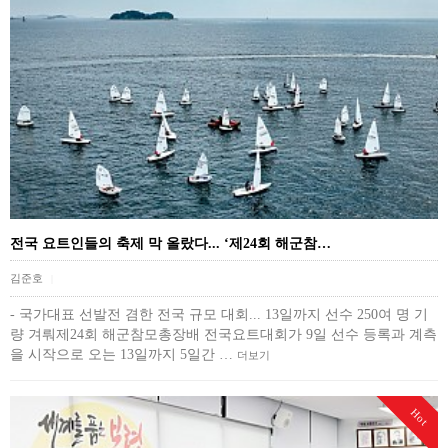
전국 요트인들의 축제 막 올랐다... ‘제24회 해군참…
김준호
|
- 국가대표 선발전 겸한 전국 규모 대회... 13일까지 선수 250여 명 기
량 겨뤄제24회 해군참모총장배 전국요트대회가 9일 선수 등록과 계측
을 시작으로 오는 13일까지 5일간 …
더보기
Hot