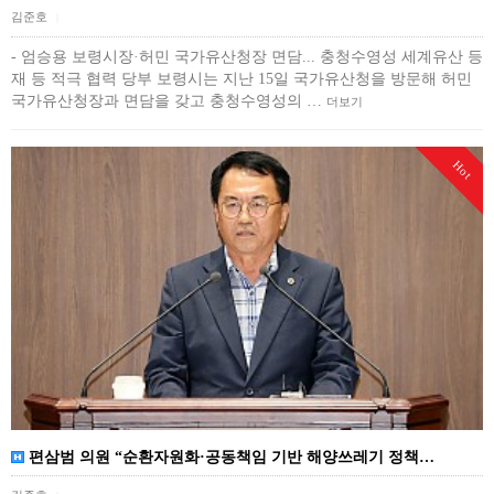
김준호
|
- 엄승용 보령시장·허민 국가유산청장 면담... 충청수영성 세계유산 등
재 등 적극 협력 당부 보령시는 지난 15일 국가유산청을 방문해 허민
국가유산청장과 면담을 갖고 충청수영성의 …
더보기
Hot
편삼범 의원 “순환자원화·공동책임 기반 해양쓰레기 정책…