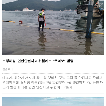
보령해경, 연안안전사고 위험예보 “주의보” 발령
김준호
|
대조기, 해안가 저지대 침수 및 갯바위·갯벌 고립 등 안전사고 주의보
령해양경찰서(서장 이근영)는 7월 13일부터 7월 19일까지 7일 동안 대
조기 발생에 따른 연안 안전사고 위험예…
더보기