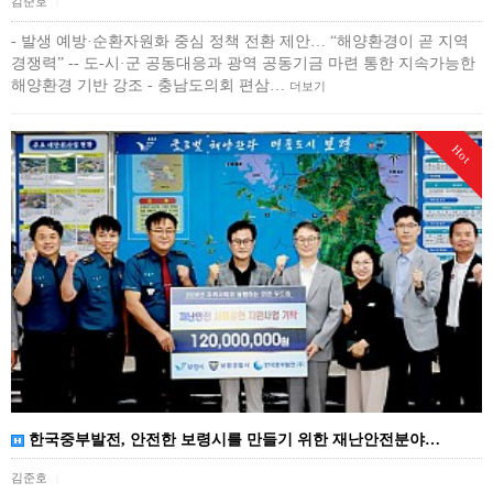
김준호
|
- 발생 예방·순환자원화 중심 정책 전환 제안… “해양환경이 곧 지역
경쟁력” -- 도-시·군 공동대응과 광역 공동기금 마련 통한 지속가능한
해양환경 기반 강조 - 충남도의회 편삼…
더보기
Hot
한국중부발전, 안전한 보령시를 만들기 위한 재난안전분야…
김준호
|