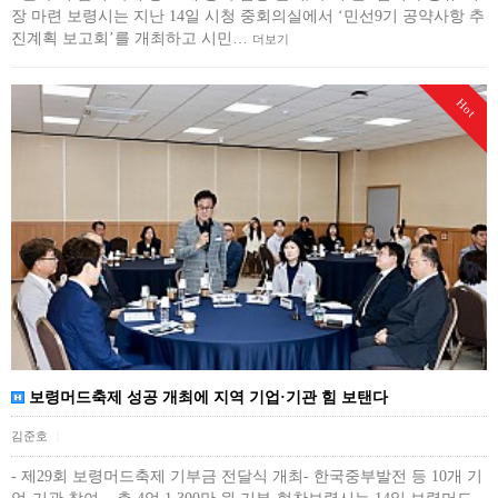
장 마련 보령시는 지난 14일 시청 중회의실에서 ‘민선9기 공약사항 추
진계획 보고회’를 개최하고 시민…
더보기
Hot
보령머드축제 성공 개최에 지역 기업·기관 힘 보탠다
김준호
|
- 제29회 보령머드축제 기부금 전달식 개최- 한국중부발전 등 10개 기