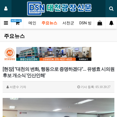
벼룩시장
메인
주요뉴스
서천군
DSN 방송
오피니언
주요뉴스
[현장] "대천의 변화, 행동으로 증명하겠다"… 유병효 시의원
후보 개소식 '인산인해'
서준수
기자
기사 등록: 05.10 20:27