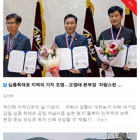
Hot
심층취재로 지역의 가치 조명…오영태 본부장 '자랑스런 …
김선화
|
제23회 지역신문의 날 기념식… 국회서 성황리 개최농가 피해·대기업
갑질 심층 취재로 공정 저널리즘 실현 평가"풀뿌리 민주주의 보루…
현장 중심 보도로 독자 신뢰 보답할 것"재벌기…
더보기