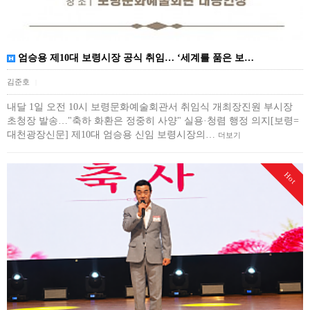
엄승용 제10대 보령시장 공식 취임… ‘세계를 품은 보…
김준호
|
내달 1일 오전 10시 보령문화예술회관서 취임식 개최장진원 부시장
초청장 발송…"축하 화환은 정중히 사양" 실용·청렴 행정 의지[보령=
대천광장신문] 제10대 엄승용 신임 보령시장의…
더보기
Hot