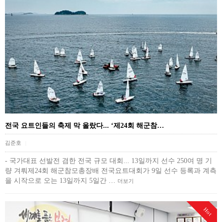
전국 요트인들의 축제 막 올랐다... ‘제24회 해군참…
김준호
|
- 국가대표 선발전 겸한 전국 규모 대회... 13일까지 선수 250여 명 기
량 겨뤄제24회 해군참모총장배 전국요트대회가 9일 선수 등록과 계측
을 시작으로 오는 13일까지 5일간 …
더보기
Hot