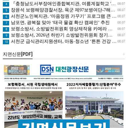
『충청남도서부장애인종합복지관, 여름계절학교 '신나는 여름탐험대' 성료』
08.07
4
장윤석 보령해양경찰서장, 육군 제97보병여단-7해안감시대대 방문… 밀입국 차단 공조 강화
08.07
5
서천군노인복지관, ‘마음정원 가꾸기’ 프로그램 큰 호응
08.07
6
남포면, 광복절 맞아 ‘태극 물결 확산 캠페인’ 추진
08.07
7
보령소방서, 소방발전위원회 영상제작용 카메라 기탁으로 영상 홍보 역량 강화
08.07
8
보령소방서, 2026년 하반기 소방발전위원회 정기회의 개최
08.07
9
서천군 급식관리지원센터, 아동·청소년 ‘튼튼 건강 교실’ 운영
08.07
10
지면신문[PDF]
+