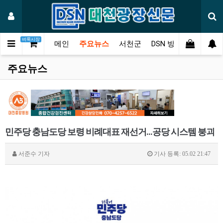
벼룩시장
메인
주요뉴스
서천군
DSN 방송
오피니언
주요뉴스
민주당 충남도당 보령 비례대표 재선거...공당 시스템 붕괴
서준수
기자
기사 등록: 05.02 21:47