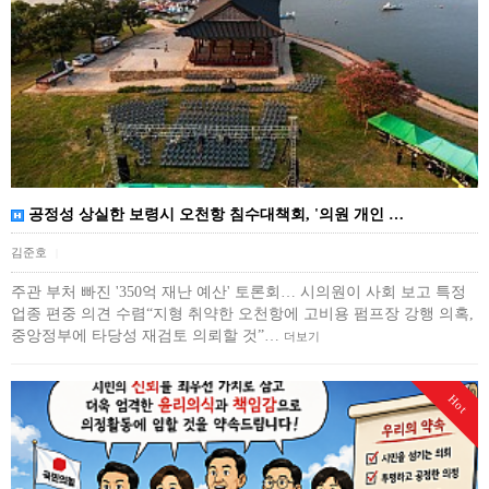
공정성 상실한 보령시 오천항 침수대책회, '의원 개인 …
김준호
|
주관 부처 빠진 '350억 재난 예산' 토론회… 시의원이 사회 보고 특정
업종 편중 의견 수렴“지형 취약한 오천항에 고비용 펌프장 강행 의혹,
중앙정부에 타당성 재검토 의뢰할 것”…
더보기
Hot