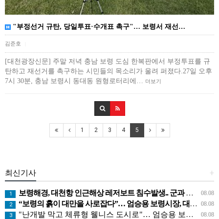
"부정선거 규탄, 당일투표·수개표 촉구"… 보령서 재선…
김준호
|
[대천광장신문] 주말 저녁 충남 보령 도심 한복판에서 부정투표를 규
탄하고 재선거를 촉구하는 시민들의 목소리가 울려 퍼졌다.27일 오후
7시 30분, 충남 보령시 동대동 원형로터리에…
더보기
1
2
3
4
5
최신기사
+
보령해경, 대천항 인근해상 레저보트 침수발생.. 군과 공조로 전원구조
08.08
1
“보령의 흙이 대만을 사로잡다”… 엄승용 보령시장, 대만 톱 유튜버들과 머드 외교
08.08
2
"난개발 막고 체류형 웰니스 도시로"… 엄승용 보령시장, 청라면 찾아 첫 '주민 대화'
08.08
3