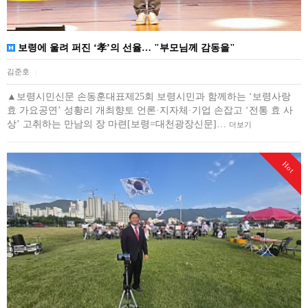
보령에 울려 퍼진 ‘孝’의 선율… "부모님께 감동을"
김준호
|
▲보령시민신문 손동훈대표제25회 보령시민과 함께하는 ‘보령사랑
효 가요공연’ 성황리 개최향토 언론·지자체·기업 손잡고 ‘전통 효 사
상’ 고취하는 만남의 장 마련[보령=대천광장신문]…
더보기
Hot