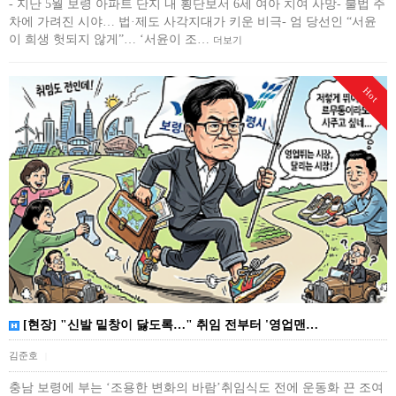
- 지난 5월 보령 아파트 단지 내 횡단보서 6세 여아 치여 사망- 불법 주
차에 가려진 시야… 법·제도 사각지대가 키운 비극- 엄 당선인 “서윤
이 희생 헛되지 않게”… ‘서윤이 조…
더보기
Hot
[현장] "신발 밑창이 닳도록…" 취임 전부터 '영업맨…
김준호
|
충남 보령에 부는 ‘조용한 변화의 바람’취임식도 전에 운동화 끈 조여