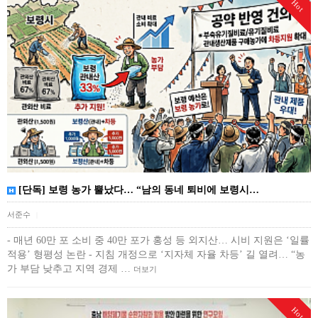
Hot
[단독] 보령 농가 뿔났다… “남의 동네 퇴비에 보령시…
서준수
|
- 매년 60만 포 소비 중 40만 포가 홍성 등 외지산… 시비 지원은 ‘일률
적용’ 형평성 논란 - 지침 개정으로 ‘지자체 자율 차등’ 길 열려… “농
가 부담 낮추고 지역 경제 …
더보기
Hot