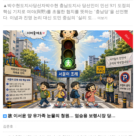
▲박수현도지사당선자박수현 충남도지사 당선인이 민선 9기 도정의
핵심 기치로 여야(與野)를 초월한 협치를 뜻하는 ‘충남당’을 선언했
다. 이념과 진영 논리 대신 도민 중심의 ‘실리 도…
더보기
Hot
故 이서윤 양 유가족 눈물의 청원… 엄승용 보령시장 당…
김준호
|