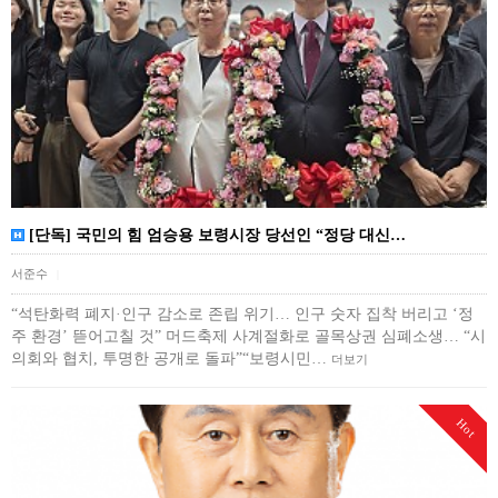
[단독] 국민의 힘 엄승용 보령시장 당선인 “정당 대신…
서준수
|
“석탄화력 폐지·인구 감소로 존립 위기… 인구 숫자 집착 버리고 ‘정
주 환경’ 뜯어고칠 것” 머드축제 사계절화로 골목상권 심폐소생… “시
의회와 협치, 투명한 공개로 돌파”“보령시민…
더보기
Hot