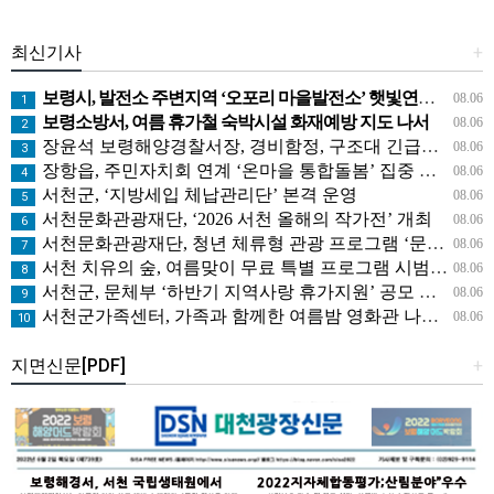
최신기사
+
보령시, 발전소 주변지역 ‘오포리 마을발전소’ 햇빛연금 시범모델 선보인다!
08.06
1
보령소방서, 여름 휴가철 숙박시설 화재예방 지도 나서
08.06
2
장윤석 보령해양경찰서장, 경비함정, 구조대 긴급대응태세 지휘관 현장점검
08.06
3
장항읍, 주민자치회 연계 ‘온마을 통합돌봄’ 집중 홍보
08.06
4
서천군, ‘지방세입 체납관리단’ 본격 운영
08.06
5
서천문화관광재단, ‘2026 서천 올해의 작가전’ 개최
08.06
6
서천문화관광재단, 청년 체류형 관광 프로그램 ‘문득, 서천’ 운영
08.06
7
서천 치유의 숲, 여름맞이 무료 특별 프로그램 시범 운영
08.06
8
서천군, 문체부 ‘하반기 지역사랑 휴가지원’ 공모 선정
08.06
9
서천군가족센터, 가족과 함께한 여름밤 영화관 나들이
08.06
10
지면신문[PDF]
+