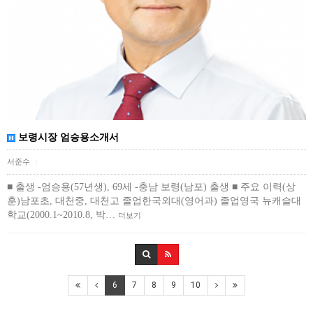
보령시장 엄승용소개서
서준수
|
■ 출생 -엄승용(57년생), 69세 -충남 보령(남포) 출생 ■ 주요 이력(상
훈)남포초, 대천중, 대천고 졸업한국외대(영어과) 졸업영국 뉴캐슬대
학교(2000.1~2010.8, 박…
더보기
6
7
8
9
10