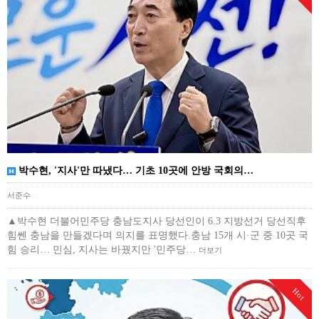
박수현, '지사'만 따냈다… 기초 10곳에 안방 국회의…
서준수
|
▲박수현 더불어민주당 충남도지사 당선인이 6.3 지방선거 당선직후
힘쎈 충남을 만들겠다며 의지를 표명했다.충남 15개 시·군 중 10곳 국
힘 승리… 민심, 지사는 바꿨지만 '민주당…
더보기
Hot