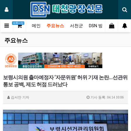
벼룩시장
메인
주요뉴스
서천군
DSN 방송
오피니언
주요뉴스
보령시의원 출마예정자 ‘자문위원’ 허위 기재 논란…선관위
통보 공백, 제도 허점 드러났다
김서안
기자
기사 등록: 04.14 10:06