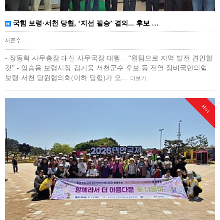
국힘 보령·서천 당협, ‘지선 필승’ 결의... 후보 …
서준수
|
- 장동혁 사무총장 대신 사무국장 대행... “원팀으로 지역 발전 견인할
것” - 엄승용 보령시장·김기웅 서천군수 후보 등 전열 정비국민의힘
보령·서천 당원협의회(이하 당협)가 오…
더보기
Hot