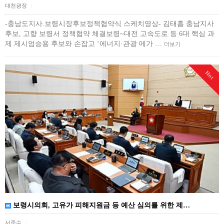
대천광장
|
-충남도지사.보령시장후보정책협약식 스케치영상- 김태흠 충남지사
후보, 고향 보령서 정책협약 체결보령~대전 고속도로 등 6대 핵심 과
제 제시엄승용 후보와 손잡고 ‘에너지·관광 메가 …
더보기
Hot
보령시의회, 고유가 피해지원금 등 예산 심의를 위한 제…
서준수
|