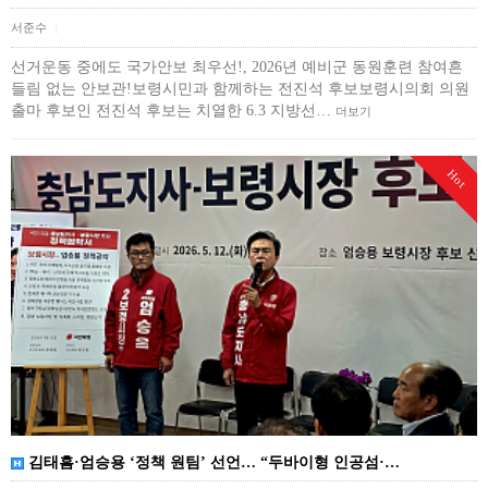
서준수
|
선거운동 중에도 국가안보 최우선!, 2026년 예비군 동원훈련 참여흔
들림 없는 안보관!보령시민과 함께하는 전진석 후보보령시의회 의원
출마 후보인 전진석 후보는 치열한 6.3 지방선…
더보기
Hot
김태흠·엄승용 ‘정책 원팀’ 선언… “두바이형 인공섬·…