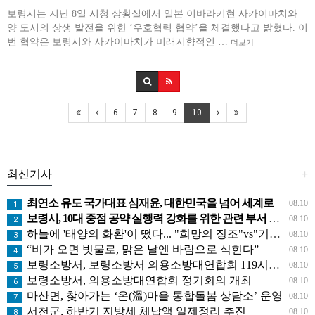
보령시는 지난 8일 시청 상황실에서 일본 이바라키현 사카이마치와
양 도시의 상생 발전을 위한 ‘우호협력 협약’을 체결했다고 밝혔다. 이
번 협약은 보령시와 사카이마치가 미래지향적인 …
더보기
6
7
8
9
10
최신기사
+
최연소 유도 국가대표 심재윤, 대한민국을 넘어 세계로
08.10
1
보령시, 10대 중점 공약 실행력 강화를 위한 관련 부서 워크숍 개최
08.10
2
하늘에 '태양의 화환'이 떴다... "희망의 징조"vs"기후변화의 경고"
08.10
3
“비가 오면 빗물로, 맑은 날엔 바람으로 식힌다”
08.10
4
보령소방서, 보령소방서 의용소방대연합회 119시민수상구조대에 격려금 전달
08.10
5
보령소방서, 의용소방대연합회 정기회의 개최
08.10
6
마산면, 찾아가는 ‘온(溫)마을 통합돌봄 상담소’ 운영
08.10
7
서천군, 하반기 지방세 체납액 일제정리 추진
08.10
8