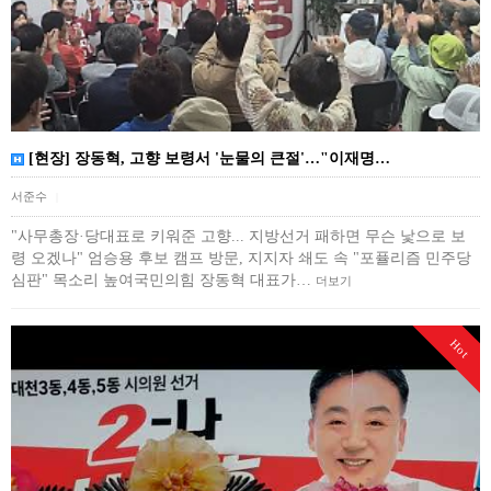
[현장] 장동혁, 고향 보령서 '눈물의 큰절'…"이재명…
서준수
|
"사무총장·당대표로 키워준 고향... 지방선거 패하면 무슨 낯으로 보
령 오겠나" 엄승용 후보 캠프 방문, 지지자 쇄도 속 "포퓰리즘 민주당
심판" 목소리 높여국민의힘 장동혁 대표가…
더보기
Hot