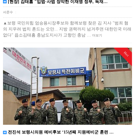
[현장] 김태흠 "입법·사법 장악한 이재명 정부, 독재…
서준수
|
▲보령 국민의힘 엄승용시장후보와 함께보령 찾은 김 지사 "범죄 혐
의 지우려 법치 흔드는 오만... 지방 권력까지 넘겨주면 대한민국 미래
없다" 읍소김태흠 충남도지사가 고향인 충남 …
더보기
Hot
전진석 보령시의원 예비후보 ‘15년째 지원예비군 훈련 …