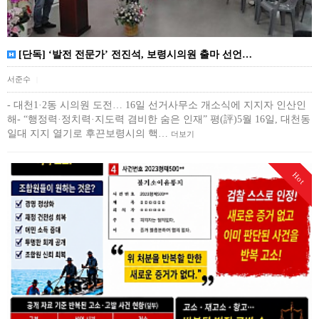
[단독] ‘발전 전문가’ 전진석, 보령시의원 출마 선언…
서준수
|
- 대천1·2동 시의원 도전… 16일 선거사무소 개소식에 지지자 인산인
해- “행정력·정치력·지도력 겸비한 숨은 인재” 평(評)5월 16일, 대천동
일대 지지 열기로 후끈보령시의 핵…
더보기
Hot