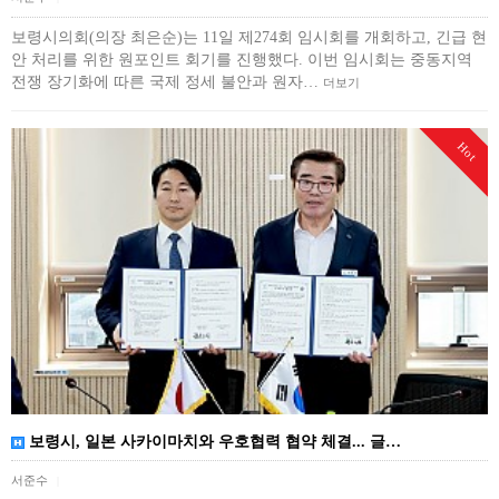
보령시의회(의장 최은순)는 11일 제274회 임시회를 개회하고, 긴급 현
안 처리를 위한 원포인트 회기를 진행했다. 이번 임시회는 중동지역
전쟁 장기화에 따른 국제 정세 불안과 원자…
더보기
Hot
보령시, 일본 사카이마치와 우호협력 협약 체결... 글…
서준수
|