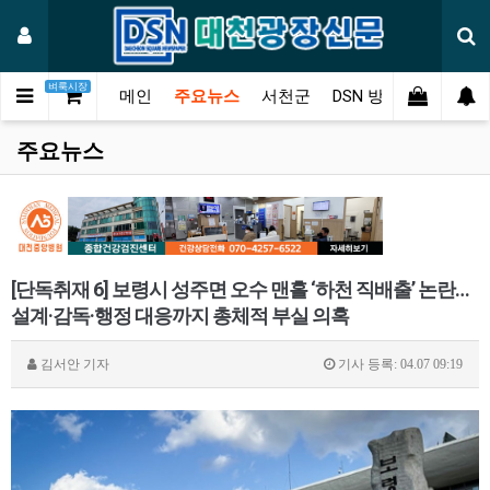
벼룩시장
메인
주요뉴스
서천군
DSN 방송
오피니언
주요뉴스
[단독취재 6] 보령시 성주면 오수 맨홀 ‘하천 직배출’ 논란…
설계·감독·행정 대응까지 총체적 부실 의혹
김서안
기자
기사 등록: 04.07 09:19