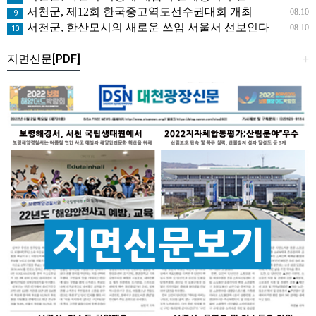
서천군, 제12회 한국중고역도선수권대회 개최
08.10
9
서천군, 한산모시의 새로운 쓰임 서울서 선보인다
08.10
10
지면신문[PDF]
+