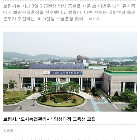
보령시는 지난 3일 6·25전쟁 당시 공훈을 세운 故 이범우 님의 유가족
에게 화랑무공훈장을 전수했다고 밝혔다. 이번 전수는 국방부와 육군
본부가 추진하는 ‘6·25전쟁 무공훈장 찾아…
더보기
보령시, ‘도시농업관리사’ 양성과정 교육생 모집
김준호
|