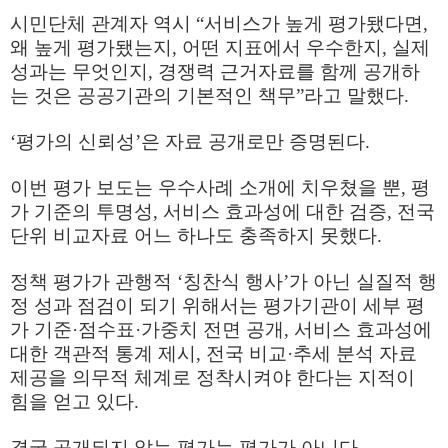
시민단체 관계자 역시
“
서비스가 높게 평가됐다면
,
왜 높게 평가됐는지
,
어떤 지표에서 우수한지
,
실제
성과는 무엇인지
,
경쟁력 근거자료를 함께 공개하
는 것은 공공기관의 기본적인 책무
”
라고 말했다
.
‘
평가의 신뢰성
’
은 자료 공개로만 증명된다
.
이번 평가 보도는 우수사례 소개에 치우쳤을 뿐
,
평
가 기준의 투명성
,
서비스 효과성에 대한 검증
,
전국
단위 비교자료 어느 하나도 충족하지 못했다
.
정책 평가가 관행적
‘
칭찬식 행사
’
가 아닌 실질적 행
정 성과 점검이 되기 위해서는 평가기관이 세부 평
가 기준
·
점수표
·
가중치 전면 공개
,
서비스 효과성에
대한 객관적 통계 제시
,
전국 비교
·
추세 분석 자료
제공
을 의무적 체계로 정착시켜야 한다는 지적이
힘을 얻고 있다
.
결국 공개되지 않는 평가는 평가가 아니다
.