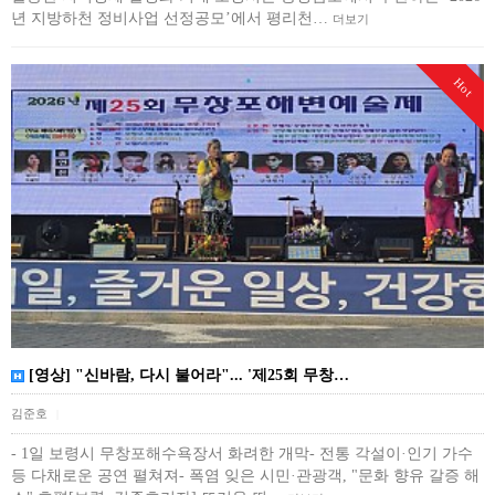
년 지방하천 정비사업 선정공모’에서 평리천…
더보기
Hot
[영상] "신바람, 다시 불어라"... '제25회 무창…
김준호
|
- 1일 보령시 무창포해수욕장서 화려한 개막- 전통 각설이·인기 가수
등 다채로운 공연 펼쳐져- 폭염 잊은 시민·관광객, "문화 향유 갈증 해