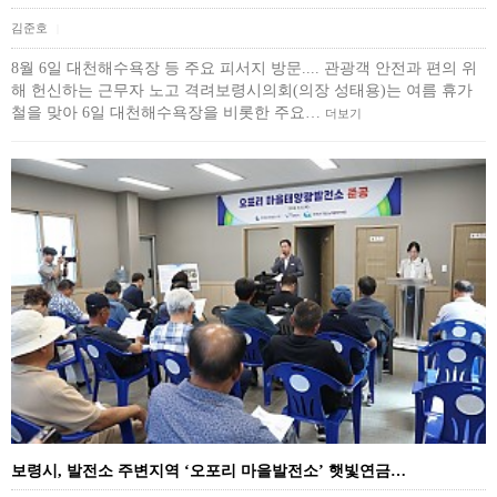
김준호
|
8월 6일 대천해수욕장 등 주요 피서지 방문.... 관광객 안전과 편의 위
해 헌신하는 근무자 노고 격려보령시의회(의장 성태용)는 여름 휴가
철을 맞아 6일 대천해수욕장을 비롯한 주요…
더보기
보령시, 발전소 주변지역 ‘오포리 마을발전소’ 햇빛연금…