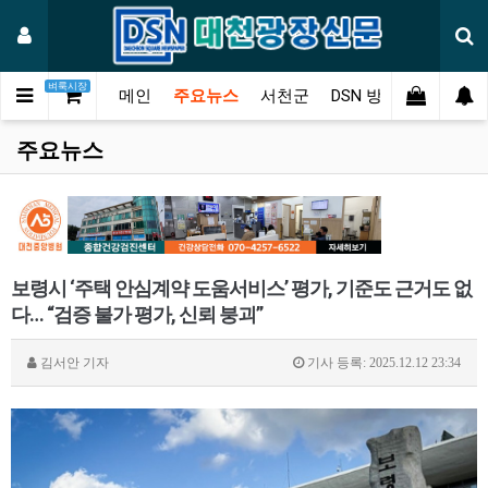
벼룩시장
메인
주요뉴스
서천군
DSN 방송
오피니언
주요뉴스
보령시 ‘주택 안심계약 도움서비스’ 평가, 기준도 근거도 없
다… “검증 불가 평가, 신뢰 붕괴”
김서안
기자
기사 등록: 2025.12.12 23:34