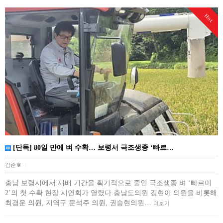
Hot
[단독] 80일 만에 벼 수확… 보령서 극조생종 ‘빠르…
김준호
|
충남 보령시에서 재배 기간을 획기적으로 줄인 극조생종 벼 ‘빠르미
2’의 첫 수확 현장 시연회가 열렸다.충남도의원 김현이 의원을 비롯해
최경운 의원, 지역구 문석주 의원, 권승현의원…
더보기