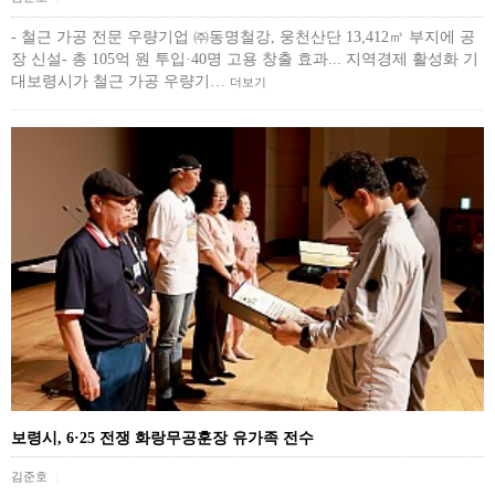
- 철근 가공 전문 우량기업 ㈜동명철강, 웅천산단 13,412㎡ 부지에 공
장 신설- 총 105억 원 투입·40명 고용 창출 효과... 지역경제 활성화 기
대보령시가 철근 가공 우량기…
더보기
보령시, 6·25 전쟁 화랑무공훈장 유가족 전수
김준호
|