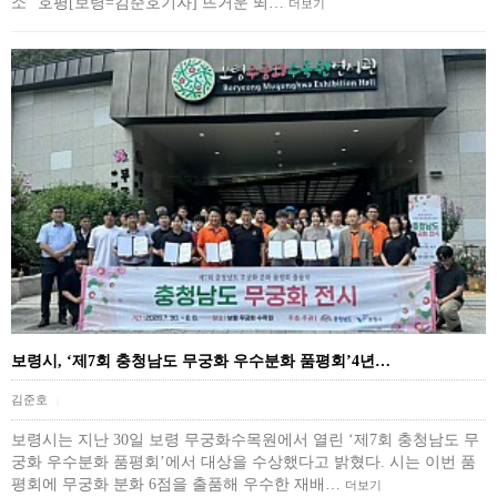
소" 호평[보령=김준호기자] 뜨거운 뙤…
더보기
보령시, ‘제7회 충청남도 무궁화 우수분화 품평회’4년…
김준호
|
보령시는 지난 30일 보령 무궁화수목원에서 열린 ‘제7회 충청남도 무
궁화 우수분화 품평회’에서 대상을 수상했다고 밝혔다. 시는 이번 품
평회에 무궁화 분화 6점을 출품해 우수한 재배…
더보기