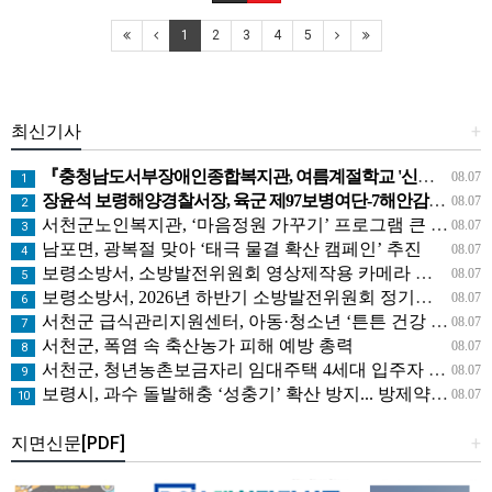
1
2
3
4
5
최신기사
+
『충청남도서부장애인종합복지관, 여름계절학교 '신나는 여름탐험대' 성료』
08.07
1
장윤석 보령해양경찰서장, 육군 제97보병여단-7해안감시대대 방문… 밀입국 차단 공조 강화
08.07
2
서천군노인복지관, ‘마음정원 가꾸기’ 프로그램 큰 호응
08.07
3
남포면, 광복절 맞아 ‘태극 물결 확산 캠페인’ 추진
08.07
4
보령소방서, 소방발전위원회 영상제작용 카메라 기탁으로 영상 홍보 역량 강화
08.07
5
보령소방서, 2026년 하반기 소방발전위원회 정기회의 개최
08.07
6
서천군 급식관리지원센터, 아동·청소년 ‘튼튼 건강 교실’ 운영
08.07
7
서천군, 폭염 속 축산농가 피해 예방 총력
08.07
8
서천군, 청년농촌보금자리 임대주택 4세대 입주자 모집
08.07
9
보령시, 과수 돌발해충 ‘성충기’ 확산 방지... 방제약제 배부
08.07
10
지면신문[PDF]
+