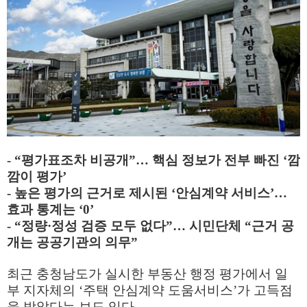
- “
평가표조차 비공개
”
…
핵심 정보가 전부 빠진
‘
깜
깜이 평가
’
-
높은 평가의 근거로 제시된
‘
안심계약 서비스
’
…
효과 통계는
‘0’
- “
정량
·
정성 검증 모두 없다
”
…
시민단체
“
근거 공
개는 공공기관의 의무
”
최근 충청남도가 실시한 부동산 행정 평가에서 일
부 지자체의
‘
주택 안심계약 도움서비스
’
가 고득점
을 받았다는 보도 있다
.