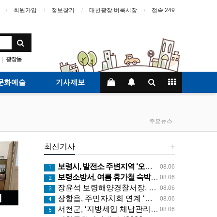
회원가입
정보찾기
대천광장 벼룩시장
접속 249
광장몰
|
문화예술
기사제보
주요뉴스
최신기사
+
보령시, 발전소 주변지역 ‘오포리 마을발전소’ 햇빛연금 시범모델 선보인다!
08.06
1
보령소방서, 여름 휴가철 숙박시설 화재예방 지도 나서
08.06
2
장윤석 보령해양경찰서장, 경비함정, 구조대 긴급대응태세 지휘관 현장점검
08.06
3
장항읍, 주민자치회 연계 ‘온마을 통합돌봄’ 집중 홍보
08.06
4
서천군, ‘지방세입 체납관리단’ 본격 운영
08.06
5