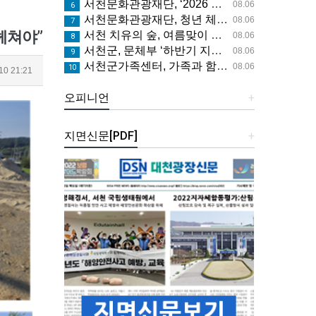
서천문화관광재단, ‘2026 서천 올해의 작가전’ 개최
08.06
6
서천문화관광재단, 청년 체류형 관광 프로그램 ‘문득, 서천’ 운영
08.06
7
헤쳐야”
서천 치유의 숲, 여름맞이 무료 특별 프로그램 시범 운영
08.06
8
서천군, 문체부 ‘하반기 지역사랑 휴가지원’ 공모 선정
08.06
9
서천군가족센터, 가족과 함께한 여름밤 영화관 나들이
08.06
10
0 21:21
오피니언
+
지면신문[PDF]
+