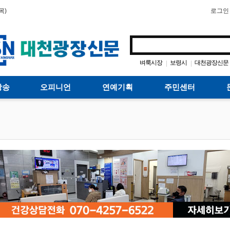
목)
로그인
벼룩시장
보령시
대천광장신문
|
|
방송
오피니언
연예기획
주민센터