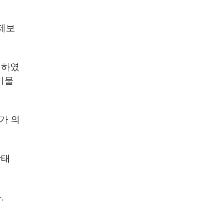
제보
견하였
기물
가 의
상태
.