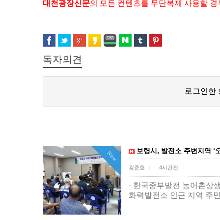
대천광장신문
의 모든 컨텐츠를 무단복제 사용할 경
독자의견
로그인한 
보령시, 발전소 주변지역 ‘
New
김준호
4시간전
|
- 한국중부발전 농어촌상
화력발전소 인근 지역 주민