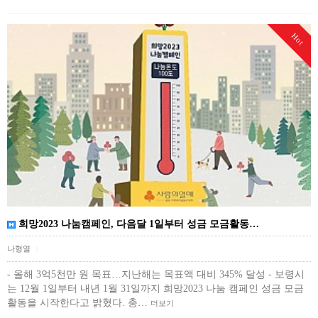
Hot
희망2023 나눔캠페인, 다음달 1일부터 성금 모금활동…
나형열
|
- 올해 3억5천만 원 목표…지난해는 목표액 대비 345% 달성 - 보령시
는 12월 1일부터 내년 1월 31일까지 희망2023 나눔 캠페인 성금 모금
활동을 시작한다고 밝혔다. 충…
더보기