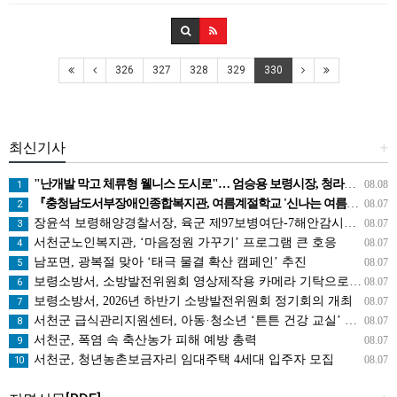
326
327
328
329
330
최신기사
+
"난개발 막고 체류형 웰니스 도시로"… 엄승용 보령시장, 청라면 찾아 첫 '주민 대화'
08.08
1
『충청남도서부장애인종합복지관, 여름계절학교 '신나는 여름탐험대' 성료』
08.07
2
장윤석 보령해양경찰서장, 육군 제97보병여단-7해안감시대대 방문… 밀입국 차단 공조 강화
08.07
3
서천군노인복지관, ‘마음정원 가꾸기’ 프로그램 큰 호응
08.07
4
남포면, 광복절 맞아 ‘태극 물결 확산 캠페인’ 추진
08.07
5
보령소방서, 소방발전위원회 영상제작용 카메라 기탁으로 영상 홍보 역량 강화
08.07
6
보령소방서, 2026년 하반기 소방발전위원회 정기회의 개최
08.07
7
서천군 급식관리지원센터, 아동·청소년 ‘튼튼 건강 교실’ 운영
08.07
8
서천군, 폭염 속 축산농가 피해 예방 총력
08.07
9
서천군, 청년농촌보금자리 임대주택 4세대 입주자 모집
08.07
10