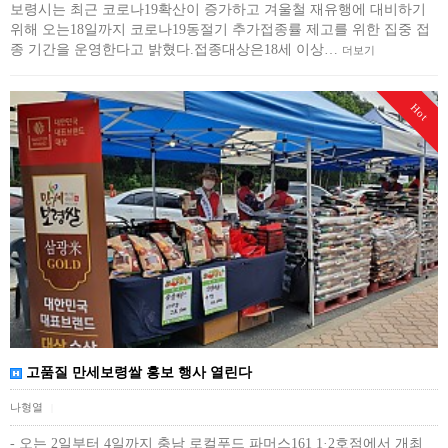
보령시는 최근 코로나19확산이 증가하고 겨울철 재유행에 대비하기
위해 오는18일까지 코로나19동절기 추가접종률 제고를 위한 집중 접
종 기간을 운영한다고 밝혔다.접종대상은18세 이상…
더보기
Hot
고품질 만세보령쌀 홍보 행사 열린다
나형열
|
- 오는 2일부터 4일까지 충남 로컬푸드 파머스161 1·2호점에서 개최