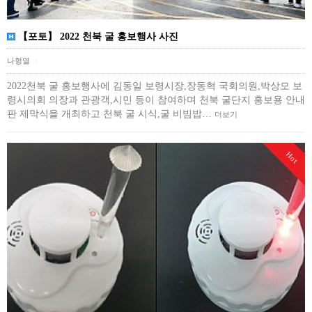
【포토】 2022 천북 굴 홍보행사 사진
나형열
|
2022천북 굴 홍보행사에 김동일 보령시장,장동혁 국회의원,박상모 보
령시의회 의장과 관광객,시민 등이 참여하며 천북 굴단지 홍보용 안내
판 제막식을 개최하고 천북 굴 시식,굴 비빔밥…
더보기
Hot