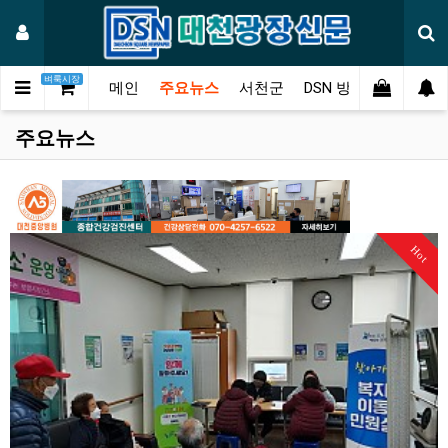
벼룩시장
메인
주요뉴스
서천군
DSN 방송
오피니언
주요뉴스
Hot