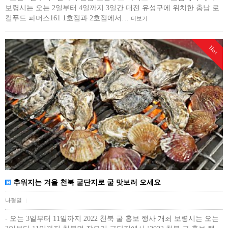
보령시는 오는 2일부터 4일까지 3일간 대전 유성구에 위치한 충남 로
컬푸드 파머스161 1호점과 2호점에서…
더보기
Hot
추워지는 겨울 천북 굴단지로 굴 맛보러 오세요
나형열
|
- 오는 3일부터 11일까지 2022 천북 굴 홍보 행사 개최 보령시는 오는