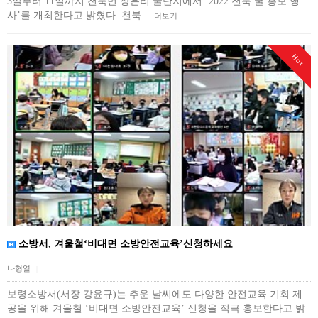
3일부터 11일까지 천북면 장은리 굴단지에서 ‘2022 천북 굴 홍보 행
사’를 개최한다고 밝혔다. 천북…
더보기
Hot
소방서, 겨울철‘비대면 소방안전교육’신청하세요
나형열
|
보령소방서(서장 강윤규)는 추운 날씨에도 다양한 안전교육 기회 제
공을 위해 겨울철 ‘비대면 소방안전교육’ 신청을 적극 홍보한다고 밝