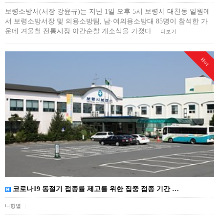
보령소방서(서장 강윤규)는 지난 1일 오후 5시 보령시 대천동 일원에
서 보령소방서장 및 의용소방팀, 남·여의용소방대 85명이 참석한 가
운데 겨울철 전통시장 야간순찰 개소식을 가졌다…
더보기
Hot
코로나19 동절기 접종률 제고를 위한 집중 접종 기간 …
나형열
|