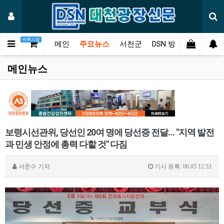
벼룩시장
메인
주요뉴스
서천군
DSN 방송
오피니언
메인뉴스
보령시선관위, 당선인 20여 명에 당선증 전달… "지역 발전
과 민생 안정에 총력 다할 것" 다짐
서준수
기자
기사 등록: 06.05 12:53