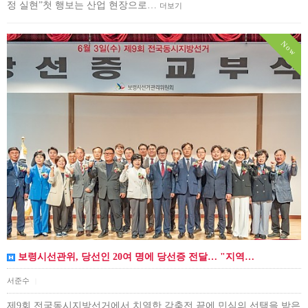
정 실현”첫 행보는 산업 현장으로…
더보기
Now
보령시선관위, 당선인 20여 명에 당선증 전달… "지역…
서준수
|
제9회 전국동시지방선거에서 치열한 각축전 끝에 민심의 선택을 받은