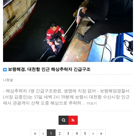
보령해경, 대천항 인근 해상추락자 긴급구조
나형열
|
- 해상추락자 1명 긴급구조완료, 생명에 지장 없어 - 보령해양경찰서
(서장 김종인)는 15일 새벽 2시 59분께 보령시 대천항 수산시장 인근
에서 관광객이 산책 도중 해상으로 추락하…
더보기
1
2
3
4
5