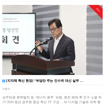
Hot
[지자체 혁신 현장] “부담만 주는 인수위 대신 실무 …
서준수
|
성주탄광·화력발전 등 ‘에너지 중추’ 보령, 원전 폐쇄 후 인구 소멸 위
기“2030 청년 공무원 중심 혁신 TF 구성… AI·디지털 기술로 과학 행