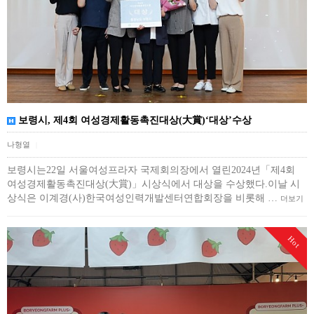
보령시, 제4회 여성경제활동촉진대상(大賞)‘대상’수상
나형열
|
보령시는22일 서울여성프라자 국제회의장에서 열린2024년「제4회
여성경제활동촉진대상(大賞)」시상식에서 대상을 수상했다.이날 시
상식은 이계경(사)한국여성인력개발센터연합회장을 비롯해 …
더보기
Hot