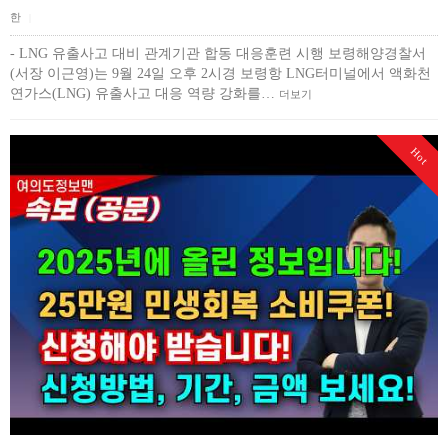
한
|
- LNG 유출사고 대비 관계기관 합동 대응훈련 시행 보령해양경찰서
(서장 이근영)는 9월 24일 오후 2시경 보령항 LNG터미널에서 액화천
연가스(LNG) 유출사고 대응 역량 강화를…
더보기
Hot