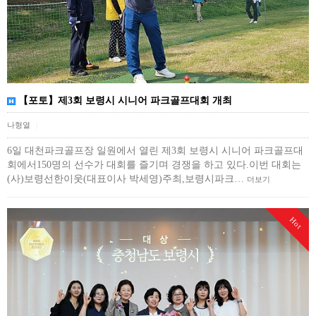
【포토】제3회 보령시 시니어 파크골프대회 개최
나형열
|
6일 대천파크골프장 일원에서 열린 제3회 보령시 시니어 파크골프대
회에서150명의 선수가 대회를 즐기며 경쟁을 하고 있다.이번 대회는
(사)보령선한이웃(대표이사 박세영)주최,보령시파크…
더보기
Hot