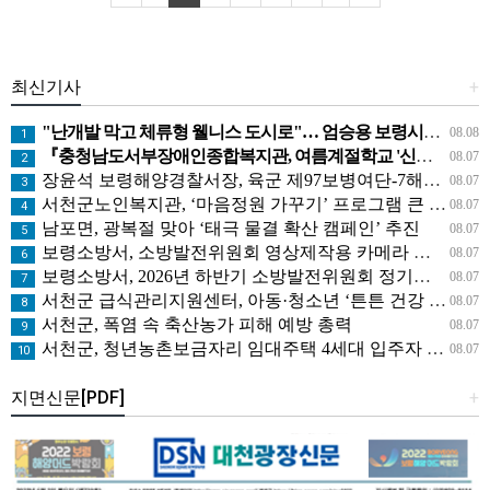
최신기사
+
"난개발 막고 체류형 웰니스 도시로"… 엄승용 보령시장, 청라면 찾아 첫 '주민 대화'
08.08
1
『충청남도서부장애인종합복지관, 여름계절학교 '신나는 여름탐험대' 성료』
08.07
2
장윤석 보령해양경찰서장, 육군 제97보병여단-7해안감시대대 방문… 밀입국 차단 공조 강화
08.07
3
서천군노인복지관, ‘마음정원 가꾸기’ 프로그램 큰 호응
08.07
4
남포면, 광복절 맞아 ‘태극 물결 확산 캠페인’ 추진
08.07
5
보령소방서, 소방발전위원회 영상제작용 카메라 기탁으로 영상 홍보 역량 강화
08.07
6
보령소방서, 2026년 하반기 소방발전위원회 정기회의 개최
08.07
7
서천군 급식관리지원센터, 아동·청소년 ‘튼튼 건강 교실’ 운영
08.07
8
서천군, 폭염 속 축산농가 피해 예방 총력
08.07
9
서천군, 청년농촌보금자리 임대주택 4세대 입주자 모집
08.07
10
지면신문[PDF]
+