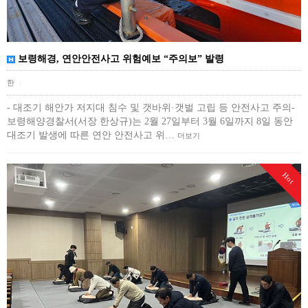
보령해경, 연안안전사고 위험예보 “주의보” 발령
한
|
- 대조기 해안가 저지대 침수 및 갯바위·갯벌 고립 등 안전사고 주의-
보령해양경찰서(서장 한상규)는 2월 27일부터 3월 6일까지 8일 동안
대조기 발생에 따른 연안 안전사고 위…
더보기
Hot