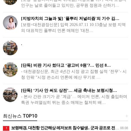
인구는 날로 줄어들고 있지만, 공무원 정원과 산하기…
[지방자치의 그늘과 빛] '풀뿌리 저널리즘'의 기수 김…
[보령=대천광장신문] 입력 2026.07.11 10:13충남 보령 지역
의 대표적인 풀뿌리 언론 매체인 '대천…
.
[단독] 비판 기사 썼다고 ‘광고비 0원’?… 민선 8…
- 대천광장신문, 최근 4년간 시정 광고 집행 실적 ‘전무’- 시
청 안팎 “시정 쓴소리 언론에 예산 무기로 …
[단독] ‘기사 안 써도 상전’… 세금 축내는 보령시청…
- 본사 간판 크기가 곧 ‘계급’… 메이저 언론, 시청 출입하며
특권 누려열심히 뛰는 중소 매체는 철저히 배…
최신뉴스 TOP10
+
보령해경, 대천항 인근해상 레저보트 침수발생.. 군과 공조로 전원구조
08.08
1