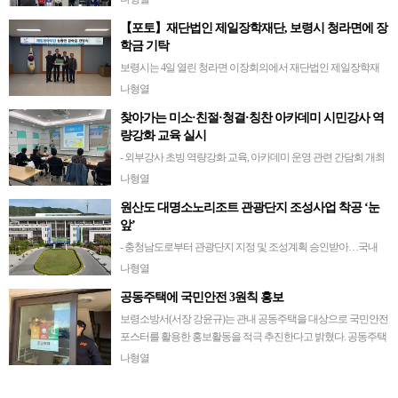
(관장 이승화)의 주관으로 개최된 이번 대회는 이용자 간 화합을
【포토】재단법인 제일장학재단, 보령시 청라면에 장
도모하고 건전한 여가문화 정착 및 기관의…
학금 기탁
보령시는 4일 열린 청라면 이장회의에서 재단법인 제일장학재
단(이사장 권영기) 장학금 전달식을 개최했다고 밝혔다. 이번 장
나형열
학금은 청라면에 거주하는 저소득 가정 초·중·고등학생 14명에
찾아가는 미소·친절·청결·칭찬 아카데미 시민강사 역
게 각 50만 원씩, 대학생 3명에…
량강화 교육 실시
- 외부강사 초빙 역량강화 교육, 아카데미 운영 관련 간담회 개최
보령시는 4일 보령시청 CCTV관제센터 회의실에서 ‘찾아가는 미
나형열
소·친절·청결·칭찬 아카데미’ 시민강사 역량강화 교육을 실시했
원산도 대명소노리조트 관광단지 조성사업 착공 ‘눈
다. 이번 교육은 ‘202…
앞’
- 충청남도로부터 관광단지 지정 및 조성계획 승인받아…국내
최대 해양관광리조트 조성 보령시 원산도에 들어설 예정인 ‘원
나형열
산도 대명소노리조트 관광단지’ 조성 사업이 가속도가 붙고 있
공동주택에 국민안전 3원칙 홍보
다. 시에 따르면 지난 1일 충청남도로…
보령소방서(서장 강윤규)는 관내 공동주택을 대상으로 국민안전
포스터를 활용한 홍보활동을 적극 추진한다고 밝혔다. 공동주택
은 다수의 가구가 함께 모여 생활하는 주거시설로 화재가 발생할
나형열
경우 대형 인명 피해 등 심각한 …