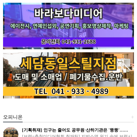
오피니온
+
[기획취재] 인구는 줄어도 공무원·산하기관은 '뚱뚱'……
[보령=충청미디어협회 취재팀] 지방소멸 위기 속에 보령시