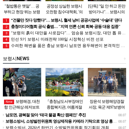
"철밥통은 옛말"… 공
공정성 상실한 보령시
[단독] “일 안 하고 돈만
부하고 현장 뛰는 보령
오천항 침수대책회, '의
받아가나”… 보령시의
시 공무원들
원 개인 무대' 전락 논란
회 ‘원구성 파행’에 분
“건물만 짓다 망했다”… 보령시, 혈세 낭비 공공사업에 ‘수술대’ 댄다
1
노한 시민들 “시의원들,
충청미디어협회 공식 출범… "지역 언론 신뢰 회복·공동 대응 집중"
2
월급 반납하라” 일침
“보령의 흙이 대만을 사로잡다”… 엄승용 보령시장, 대만 톱 유튜버들과 머드 외교
3
민선 9기 보령시 미래전략 100일 시정혁신 비전 선포
4
수려한 해변을 품은 충남 보령시 남포면 용두해변이 본격적인 피서객 맞이에 나섰다.
5
보령시NEWS
+
보령해경, 대천
『충청남도서부장애인
장윤석 보령해양경찰
New
항 인근해상 레저보트
종합복지관, 여름계절
서장, 육군 제97보병여
침수발생.. 군과 공조로
학교 '신나는 여름탐험
단-7해안감시대대 방
남포면, 광복절 맞아 ‘태극 물결 확산 캠페인’ 추진
08.07
전원구조
대' 성료』
문… 밀입국 차단 공조
보령소방서, 소방발전위원회 영상제작용 카메라 기탁으로 영상 홍보 역량 강화
08.07
강화
보령소방서, 2026년 하반기 소방발전위원회 정기회의 개최
08.07