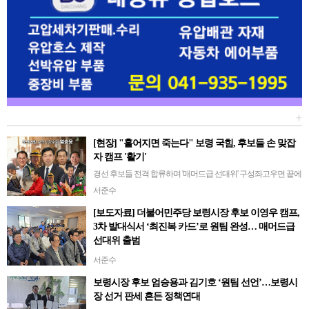
+
[현장] "흩어지면 죽는다" 보령 국힘, 후보들 손 맞잡
자 캠프 '활기'
경선 후보들 전격 합류하며 '매머드급 선대위' 구성좌고우면 끝에
'보수 대통합' 선택… "압승으로 보답할 것"[보령=서준수] 선거를
서준수
앞둔 충남 보령의 민심이 요동치고 있다. 지지부진하던 보수 진
[보도자료] 더불어민주당 보령시장 후보 이영우 캠프,
영의 결집이 현실화되면…
3차 발대식서 ‘최진복 카드’로 원팀 완성… 매머드급
선대위 출범
- 4월 24일(금) 오후 2시, 선대위 고문·공동위원장 등 134명 위촉장
서준수
수여- 경선 경쟁자였던 최진복 변호사 공동위원장 합류… “보령
보령시장 후보 엄승용과 김기호 ‘원팀 선언’…보령시
승리 위한 대통합”- 촘촘한 조직망 구축으로 세 확산 및 필승 의지
장 선거 판세 흔든 정책연대
다져 이…