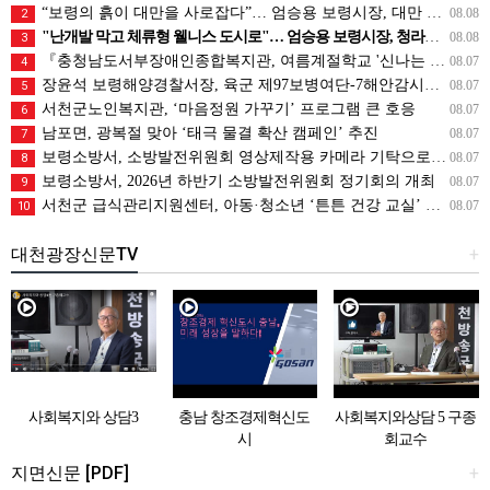
“보령의 흙이 대만을 사로잡다”… 엄승용 보령시장, 대만 톱 유튜버들과 머드 외교
08.08
2
"난개발 막고 체류형 웰니스 도시로"… 엄승용 보령시장, 청라면 찾아 첫 '주민 대화'
08.08
3
『충청남도서부장애인종합복지관, 여름계절학교 '신나는 여름탐험대' 성료』
08.07
4
장윤석 보령해양경찰서장, 육군 제97보병여단-7해안감시대대 방문… 밀입국 차단 공조 강화
08.07
5
서천군노인복지관, ‘마음정원 가꾸기’ 프로그램 큰 호응
08.07
6
남포면, 광복절 맞아 ‘태극 물결 확산 캠페인’ 추진
08.07
7
보령소방서, 소방발전위원회 영상제작용 카메라 기탁으로 영상 홍보 역량 강화
08.07
8
보령소방서, 2026년 하반기 소방발전위원회 정기회의 개최
08.07
9
서천군 급식관리지원센터, 아동·청소년 ‘튼튼 건강 교실’ 운영
08.07
10
대천광장신문TV
+
사회복지와 상담3
충남 창조경제혁신도
사회복지와상담 5 구종
시
회교수
지면신문 [PDF]
+