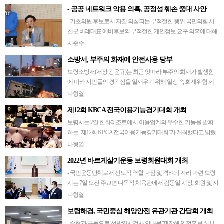
보령시민 여러분, 그리고 이 자리에 함께해주신 언론인 여러분!
- 공공 네트워크 악용 의혹, 공정성 훼손 중대 사안
2026년 제9회 전국동시지방선거를 71일 앞둔 오늘, 저는 무거운
책임감을 안고 이 …
- 기초의원 후보로서 자질 의심되는 부적절한 행위 국민의힘 서
천군 비례대표 예비후보의 부적절한 개인정보 요구 의혹에 대해
강력히 규탄한다.최근 언론 보도를 통해 국민의힘 서천군 비례대
서준수
표 예비후보 A씨가 여성문화센터를…
소방서, 부주의 화재에 안전사용 당부
보령소방서(서장 강윤규)는 최근 잇따라 부주의 화재가 발생함
에 따라 시민들의 경각심을 일깨우기 위해 일상 속 화재위험 제
품의 안전사용을 당부한다고 밝혔다.지난 8일 오후 5시 55분경 보
나형열
령시 동대동 소재 공동주택에서…
제12회 KBCA 전국이용기능경기대회 개최
보령시는 7일 한화리조트에서 이용업계의 우수한 기능을 발휘
하는 ‘제12회 KBCA 전국이용기능경기대회’가 개최했다고 밝혔
다. 한국이용사회중앙회(회장 김선희)가 주최·주관한 이번 대회
나형열
는 이용사, 학생 등 기능경기대회 …
2022년 바르게살기운동 보령회원대회 개최
- 국민운동단체로서 선도적 역할 다짐 및 격려의 자리 마련 보령
시는 7일 오전 주교면 다목적 체육관에서 김동일 시장, 회원 및 시
민 등 1000여 명이 참석한 가운데 바르게살기운동 보령회원대회
나형열
를 개최했다고 밝혔다. …
보령해경, 국민중심 해양안전 유관기관 간담회 개최
- 수협과 공동으로‘선박임시검사 안내문’제작해 안전홍보 실시 -