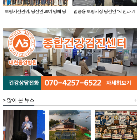
보령시선관위, 당선인 20여 명에 당
엄승용 보령시장 당선인 “시민과 계
선증 전달… "지역 발전과 민생 안정
약하는 시장 될 것”… 인수위 없이
에 총력 다할 것" 다짐
‘현장 직행’ 파격
> 많이 본 뉴스
+