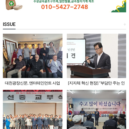
ISSUE
+
대천광장신문, 엔터테인먼트 사업
[지자체 혁신 현장] “부담만 주는 인
본격화 논의…김준호 본부장 임명식
수위 대신 실무 TF”… 엄승용 보령시
개최
장 당선인의 ‘실용주의 파격’