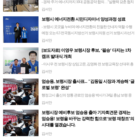
- 경제·주거·에너지까지 10대 공동공약 합의…“실행력 갖춘 협치
로 보령 미래 바꾼다” 충남 보령시장 선거에 국민의힘 소속으로
김서안
경선에 참여했던 김기호 전출마예정자와 엄승용 예비후보와 정
보령시 에너지전환 시민디자이너 양성과정 성료
책연대를 공식 선언하며 ‘원팀’…
- 보령시 곳곳을 누비며 에너지전환의 친절한 안내자 역할 수행
예정 오는 6.3 전국동시지방선거 보령시의원 선거 보령시 라선거
구(대천31,2동)에서 더불어민주당 권승현 예비후보가 재선에 도
김서안
전한다.4월 11일 보령시 …
[보도자료] 이영우 보령시장 후보, ‘필승’ 다지는 1차
캠프 발대식 개최
- 이시우 전 보령시장 상임고문, 김영화 전 보령교육장 선대위 총
괄위원장 위촉… 핵심 위원 30명 위촉장 수여- 4월 4일 선거사무
김서안
소 개소식 앞두고 강력한 추진 동력 확보이영우 보령시장 후보가
엄승용, 보령시장 출사표... "김동일 시장과 계승해 ‘글
30일, 캠프 핵심 관…
로벌 보령’ 완성"
​행정고시 출신의 정통 관료인 엄승용 박사가 24일 충남 보령 중
앙시장에서 기자회견을 열고 보령시장 출마를 공식 선언했습니
김서안
다.엄 예비후보는 '실행형 글로벌 시장'을 슬로건으로 내걸고, 보
보령시장 예비후보 엄승용 출마 기자회견문 경제는
령의 소멸 위기를 극복할 '5…
엄승용! 보령을 바꾸는 강력한 힘으로‘보령 재창조’의
시대를 열겠습니다.
“세계를 품은 보령, 시민의 삶을 바꾸는 약속” 존경하고 사랑하는
김서안