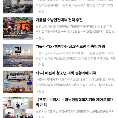
보령해양경찰서는 오는 11월 25일까지 시행하는 2022년도 하반
기 해양안전저해사범 특별단속 기간을 맞아, 대회의실에서 국민
나형열
중심의 해양안전을 위해 수협중…
겨울철 소방안전대책 전격 추진
보령소방서(서장 강윤규)는 겨울철 대형화재로 인한 인명피해
저감을 위해 이번 달부터 내년 2월 말까지 2022~2023년 겨울철 소
방안전대책을 추진한다고 밝혔다. 겨울철은 계절적 특성상 화기
나형열
취급이 많고, 난방용품(…
가을 바다와 함께하는 2022년 보령 김축제 개최
오는 11일부터 13일까지 대천해수욕장 머드광장 일원에서 개최
보령시는 대표 특산품인 조미김 산업의 활성화를 위해 오는 11일
부터 13일까지 3일간 대천해수욕장 머드광장 일원에서 ‘2022년
나형열
보령 김축제’를 개최한다…
제5대 어린이·청소년 의회 성황리에 마쳐
- 아동의 참여권 확대와 아동친화도시 조성 기대 보령시는 지난 6
일 보령시의회 본회의장에서 제5대 보령시 어린이·청소년 의회
모의 회의를 개최하고 7개월간의 활동을 마무리했다. 어린이·청
나형열
소년 의원, 학부모 등 30여…
【포토】보령시, 보령노인종합복지관배 게이트볼대
회 개최
보령시는 4일 은빛건강센터 게이트볼장에서 보령노인종합복지
관배 게이트볼대회를 개최했다고 밝혔다. 보령노인종합복지관
나형열