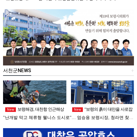
서천군NEWS
+
보령해경, 대천항 인근해상
“보령의 흙이 대만을 사로잡
New
New
레저보트 침수발생.. 군과 공조로 전
다”… 엄승용 보령시장, 대만 톱 유튜
"난개발 막고 체류형 웰니스 도시로"… 엄승용 보령시장, 청라면 찾아 첫 '주민 대화'
원구조
버들과 머드 외교