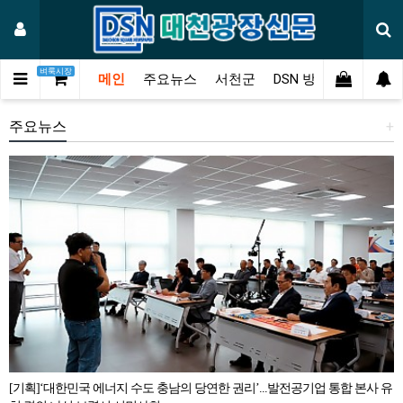
벼룩시장
메인
주요뉴스
서천군
DSN 방송
오피니언
주요뉴스
+
[기획]‘대한민국 에너지 수도 충남의 당연한 권리’...발전공기업 통합 본사 유